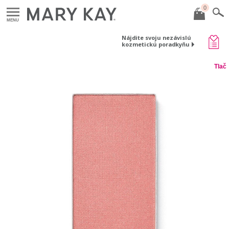
0
MENU
Nájdite svoju nezávislú
kozmetickú poradkyňu
Tlač