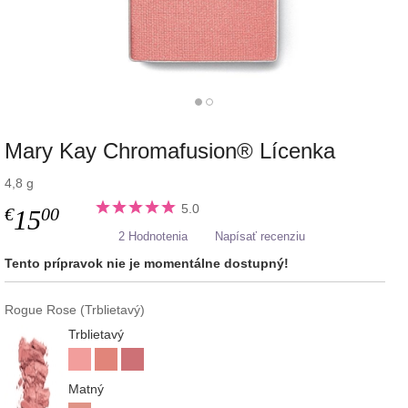
Mary Kay Chromafusion® Lícenka
4,8 g
5.0
€
00
15
2 Hodnotenia
Napísať recenziu
Tento prípravok nie je momentálne dostupný!
Rogue Rose (Trblietavý)
Trblietavý
Matný