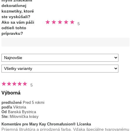
inými značkami
hviezdičiek
dekoratívnej
kozmetiky, ktoré
ste vyskúšali?
Hodnotené
Ako sa vám páči
5
5.0
odtieň tohto
z
5
prípravku?
hviezdičiek
5
Výborná
predložené
Pred 5 rokmi
podľa
Viktoria
Od
Banská Bystrica
Ste:
Milovníčka krásy
Komentáre pre Mary Kay Chromafusion® Lícenka
Prijemná štruktúra a prirodzená farba. Vďaka špeciálne tvarovanému