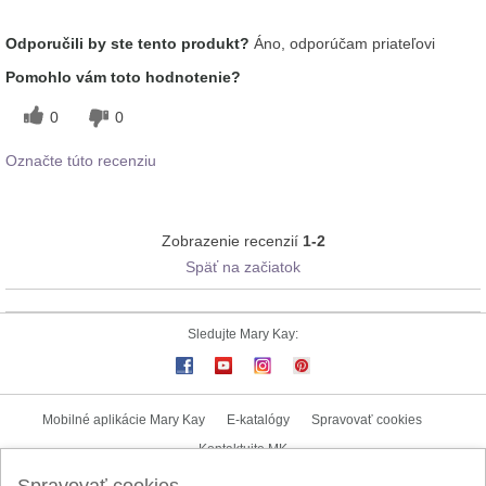
Ako sa vám páči odtieň tohto prípravku?
5
Odporučili by ste tento produkt?
Áno, odporúčam priateľovi
Ako porovnávate tento prípravok s inými
5
Pomohlo vám toto hodnotenie?
značkami dekoratívnej kozmetiky, ktoré ste
vyskúšali?
0
0
Označte túto recenziu
Zobrazenie recenzií
1-2
Späť na začiatok
Sledujte Mary Kay:
Mobilné aplikácie Mary Kay
E-katalógy
Spravovať cookies
Kontaktujte MK