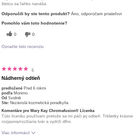
štetcu sa ľahko nanáša.
Odporučili by ste tento produkt?
Áno, odporúčam priateľovi
Pomohlo vám toto hodnotenie?
0
0
Označte túto recenziu
5
Nádherný odtieň
predložené
Pred 6 rokmi
podľa
Monimo
Od
Svidnik
Ste:
Nezávislá kozmetická poradkyňa
Komentáre pre Mary Kay Chromafusion® Lícenka
Túto lícenku používam pretože sa mi páči jej odtieň. Trblietky krásne
rozjasnia/rozžiaria tvár a vydrží dlho.
Viac informácií