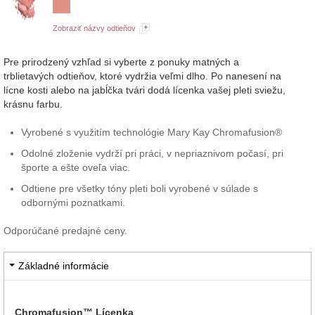
Zobraziť názvy odtieňov
Pre prirodzený vzhľad si vyberte z ponuky matných a
trblietavých odtieňov, ktoré vydržia veľmi dlho. Po nanesení na
lícne kosti alebo na jabĺčka tvári dodá lícenka vašej pleti sviežu,
krásnu farbu.
Vyrobené s využitím technológie Mary Kay Chromafusion®
Odolné zloženie vydrží pri práci, v nepriaznivom počasí, pri
športe a ešte oveľa viac.
Odtiene pre všetky tóny pleti boli vyrobené v súlade s
odbornými poznatkami.
Odporúčané predajné ceny.
Základné informácie
Chromafusion™ Lícenka