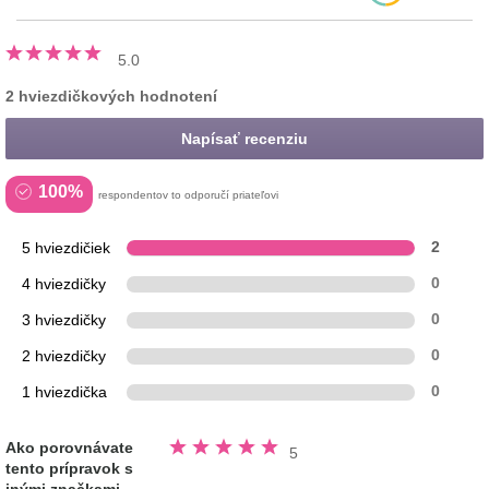
5.0
2 hviezdičkových hodnotení
Napísať recenziu
100%
respondentov to odporučí priateľovi
5 hviezdičiek
2
4 hviezdičky
0
3 hviezdičky
0
2 hviezdičky
0
1 hviezdička
0
Hodnotené
Ako porovnávate
5
5.0
tento prípravok s
z
5