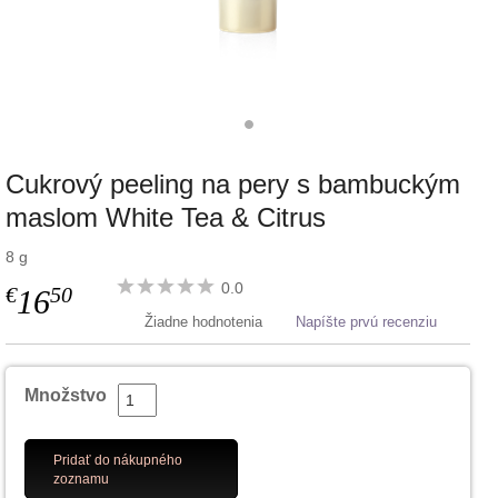
Cukrový peeling na pery s bambuckým
maslom White Tea & Citrus
8 g
0.0
€
50
16
Žiadne hodnotenia
Napíšte prvú recenziu
Množstvo
Pridať do nákupného
zoznamu