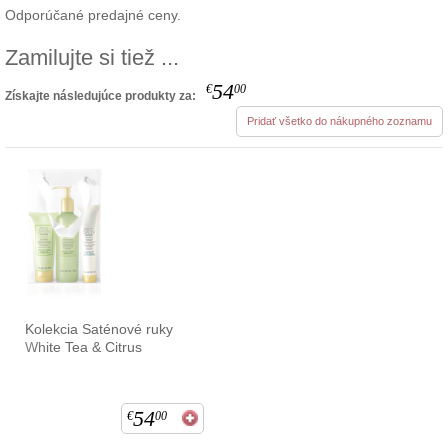
Odporúčané predajné ceny.
Zamilujte si tiež ...
54
€
00
Získajte následujúce produkty za:
Pridať všetko do nákupného zoznamu
Kolekcia Saténové ruky
White Tea & Citrus
54
€
00