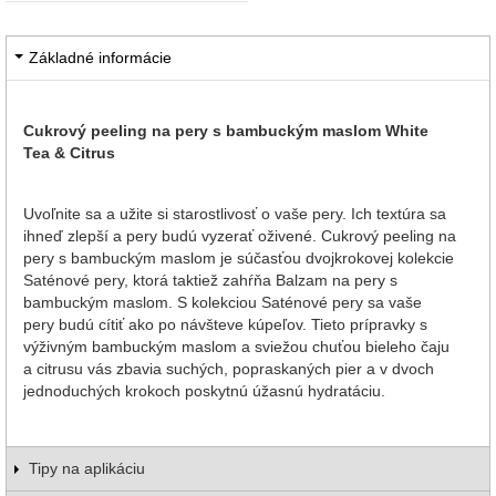
Základné informácie
Cukrový peeling na pery s bambuckým maslom White
Tea & Citrus
Uvoľnite sa a užite si starostlivosť o vaše pery. Ich textúra sa
ihneď zlepší a pery budú vyzerať oživené. Cukrový peeling na
pery s bambuckým maslom je súčasťou dvojkrokovej kolekcie
Saténové pery, ktorá taktiež zahŕňa Balzam na pery s
bambuckým maslom. S kolekciou Saténové pery sa vaše
pery budú cítiť ako po návšteve kúpeľov. Tieto prípravky s
výživným bambuckým maslom a sviežou chuťou bieleho čaju
a citrusu vás zbavia suchých, popraskaných pier a v dvoch
jednoduchých krokoch poskytnú úžasnú hydratáciu.
Tipy na aplikáciu