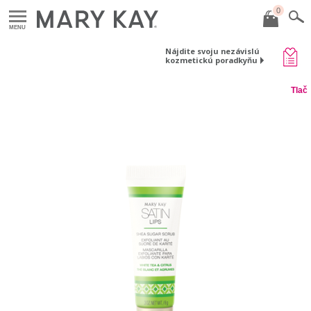
0
MENU
Nájdite svoju nezávislú
kozmetickú poradkyňu
Tlač