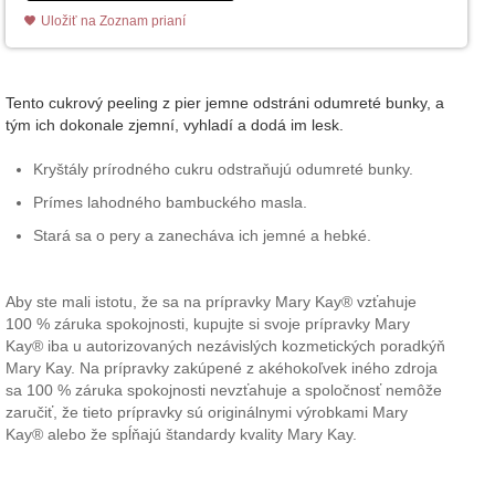
Uložiť na Zoznam prianí
Tento cukrový peeling z pier jemne odstráni odumreté bunky, a
tým ich dokonale zjemní, vyhladí a dodá im lesk.
Kryštály prírodného cukru odstraňujú odumreté bunky.
Prímes lahodného bambuckého masla.
Stará sa o pery a zanecháva ich jemné a hebké.
Aby ste mali istotu, že sa na prípravky Mary Kay® vzťahuje
100 % záruka spokojnosti, kupujte si svoje prípravky Mary
Kay® iba u autorizovaných nezávislých kozmetických poradkýň
Mary Kay. Na prípravky zakúpené z akéhokoľvek iného zdroja
sa 100 % záruka spokojnosti nevzťahuje a spoločnosť nemôže
zaručiť, že tieto prípravky sú originálnymi výrobkami Mary
Kay® alebo že spĺňajú štandardy kvality Mary Kay.