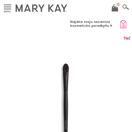
0
MENU
Nájdite svoju nezávislú
kozmetickú poradkyňu
Tlač