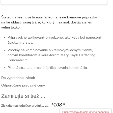
Štetec na krémové líčenie ľahko nanesie krémové prípravky
na tie oblasti vašej tváre, ku ktorým sa inak dostávate len
veľmi ťažko.
Prípravok je aplikovaný prirodzene, ako keby bol nanesený
špičkami prstov.
Vhodný na kombinovanie s krémovými očnými tieňmi,
očným korektorom a korektorom Mary Kay® Perfecting
Concealer™.
Plochá strana a presná špička, skvelá kombinácia.
Do vypredania zásob
Odporúčané predajné ceny.
Zamilujte si tiež ...
108
€
00
Získajte následujúce produkty za:
Pridať všetko do nákupného zoznamu