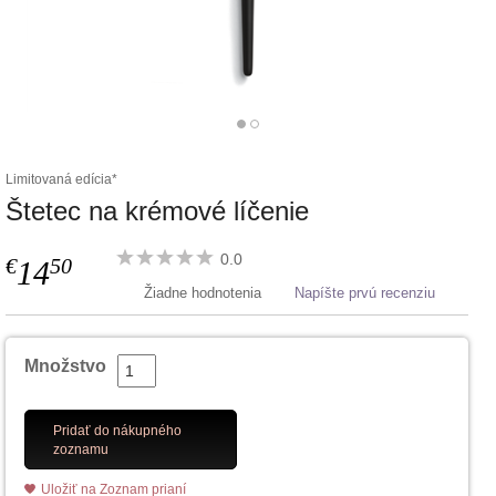
Limitovaná edícia*
Štetec na krémové líčenie
0.0
€
50
14
Žiadne hodnotenia
Napíšte prvú recenziu
Množstvo
Pridať do nákupného
zoznamu
Uložiť na Zoznam prianí