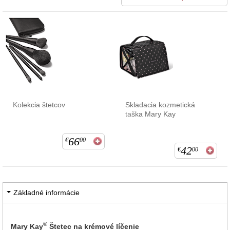
Kolekcia štetcov
Skladacia kozmetická
taška Mary Kay
66
€
00
42
€
00
Základné informácie
®
Mary Kay
Štetec na krémové líčenie