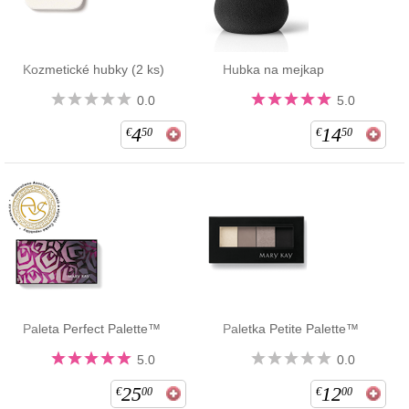
Kozmetické hubky (2 ks)
Hubka na mejkap
0.0
5.0
4
14
€
50
€
50
Paleta Perfect Palette™
Paletka Petite Palette™
5.0
0.0
25
12
€
00
€
00