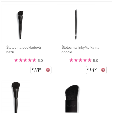
Štetec na podkladovú
Štetec na linky/kefka na
bázu
obočie
5.0
5.0
18
14
€
00
€
50