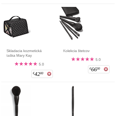
Skladacia kozmetická
Kolekcia štetcov
taška Mary Kay
5.0
5.0
66
€
00
42
€
00