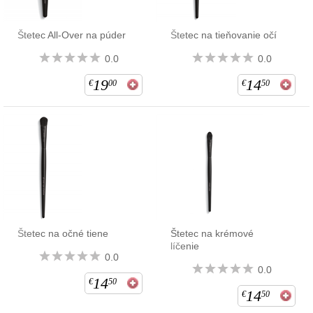
Štetec All-Over na púder
Štetec na tieňovanie očí
0.0
0.0
19
14
€
00
€
50
Štetec na očné tiene
Štetec na krémové
líčenie
0.0
0.0
14
€
50
14
€
50