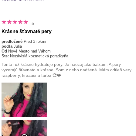
5
Krásne šťavnaté pery
predložené
Pred 3 rokmi
podľa
Júlia
Od
Nové Mesto nad Váhom
Ste:
Nezávislá kozmetická poradkyňa
Tento rúž krásne hydratuje pery. Je naozaj ako balzam. A pery
vyzerajú šťavnato a krásne. Som z neho nadšená. Mám odtieň very
raspberry, kraaasna farba 💞❤️