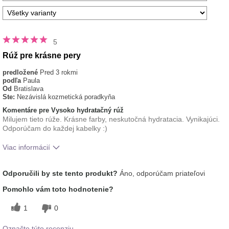
5
Rúž pre krásne pery
predložené
Pred 3 rokmi
podľa
Paula
Od
Bratislava
Ste:
Nezávislá kozmetická poradkyňa
Komentáre pre Vysoko hydratačný rúž
Milujem tieto rúže. Krásne farby, neskutočná hydratacia. Vynikajúci.
Odporúčam do každej kabelky :)
Viac informácií
tón pleti
svetlý
Odporučili by ste tento produkt?
Áno, odporúčam priateľovi
Ako sa vám páči odtieň tohto prípravku?
5
Pomohlo vám toto hodnotenie?
Ako porovnávate tento prípravok s inými
5
značkami dekoratívnej kozmetiky, ktoré ste
1
0
vyskúšali?
Označte túto recenziu