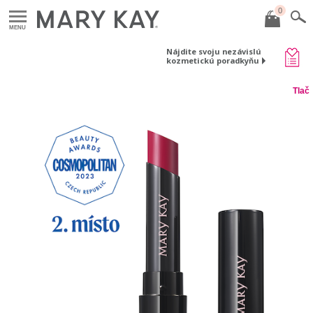
0
MENU
Nájdite svoju nezávislú
kozmetickú poradkyňu
Tlač