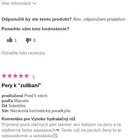
Viac informácií
tón pleti
stredný
Odporučili by ste tento produkt?
Áno, odporúčam priateľovi
Ako sa vám páči odtieň tohto prípravku?
5
Pomohlo vám toto hodnotenie?
Ako porovnávate tento prípravok s inými
5
značkami dekoratívnej kozmetiky, ktoré ste
1
0
vyskúšali?
Označte túto recenziu
5
Pery k "zulíbaní"
predložené
Pred 5 rokmi
podľa
Marcela
Od
Sobotište
Ste:
Nezávislá kozmetická poradkyňa
Komentáre pre Vysoko hydratačný rúž
Príjmený pocit vláčnych pier takmer ako balzam na pery a tá
nádherná farba aaaaaaach💋 Tento rúž na perách ženy to je
sebavedomie a sebaláska🥰