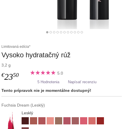
Limitovaná edícia*
Vysoko hydratačný rúž
3,2 g
5.0
€
50
23
5 Hodnotenia
Napísať recenziu
Tento prípravok nie je momentálne dostupný!
Fuchsia Dream (Lesklý)
Lesklý