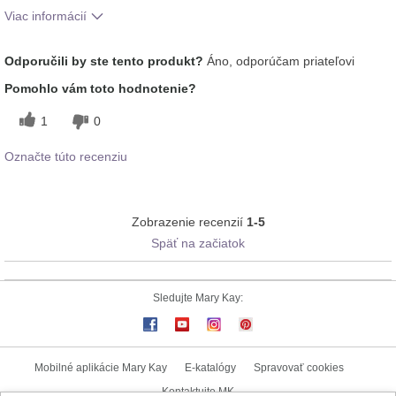
Viac informácií
Ako sa vám páči odtieň tohto prípravku?
5
Odporučili by ste tento produkt?
Áno, odporúčam priateľovi
Ako porovnávate tento prípravok s inými
5
Pomohlo vám toto hodnotenie?
značkami dekoratívnej kozmetiky, ktoré ste
vyskúšali?
1
0
Označte túto recenziu
Zobrazenie recenzií
1-5
Späť na začiatok
Sledujte Mary Kay:
Mobilné aplikácie Mary Kay
E-katalógy
Spravovať cookies
Kontaktujte MK