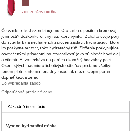
Zobraziť názvy odtieňov
Čo vznikne, keď skombinujeme sýtu farbu s pocitom krémovej
jemnosti? Bezkonkurenčný rúž, ktorý vyniká. Zahaľte svoje pery
do sýtej farby a nechajte ich zároveň zaplaviť hydratáciou, ktorú
im poskytne tento vysoko hydratačný rúž. Zloženie prekypujúce
osvedčenými prísadami na starostlivosť (ako sú slnečnicový olej
a vitamín E) zanecháva na perách okamžitý hodvábny pocit.
Osem sýtych nadmieru lichotivých odtieňov pristane všetkým
tónom pleti, tento mimoriadny luxus tak môže svojim perám
dopriať každá žena.
Do vypredania zásob
Odporúčané predajné ceny.
Základné informácie
Vysoce hydratační rtěnka