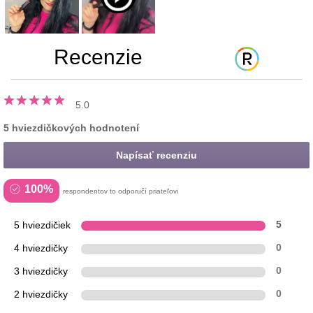
Recenzie
5.0
5 hviezdičkových hodnotení
Napísať recenziu
100%
respondentov to odporučí priateľovi
5 hviezdičiek
5
4 hviezdičky
0
3 hviezdičky
0
2 hviezdičky
0