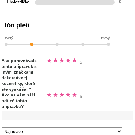
1 hviezdička
0
tón pleti
svetlý
tmavý
Hodnotené
Ako porovnávate
5
5.0
tento prípravok s
z
5
inými značkami
hviezdičiek
dekoratívnej
kozmetiky, ktoré
ste vyskúšali?
Hodnotené
Ako sa vám páči
5
5.0
odtieň tohto
z
5
prípravku?
hviezdičiek