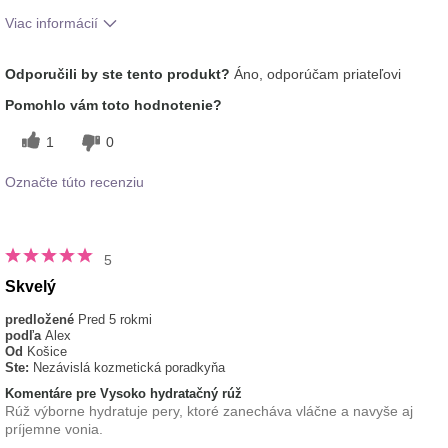
Viac informácií
Ako sa vám páči odtieň tohto prípravku?
5
Odporučili by ste tento produkt?
Áno, odporúčam priateľovi
Ako porovnávate tento prípravok s inými
5
Pomohlo vám toto hodnotenie?
značkami dekoratívnej kozmetiky, ktoré ste
vyskúšali?
1
0
Označte túto recenziu
5
Skvelý
predložené
Pred 5 rokmi
podľa
Alex
Od
Košice
Ste:
Nezávislá kozmetická poradkyňa
Komentáre pre Vysoko hydratačný rúž
Rúž výborne hydratuje pery, ktoré zanecháva vláčne a navyše aj
príjemne vonia.