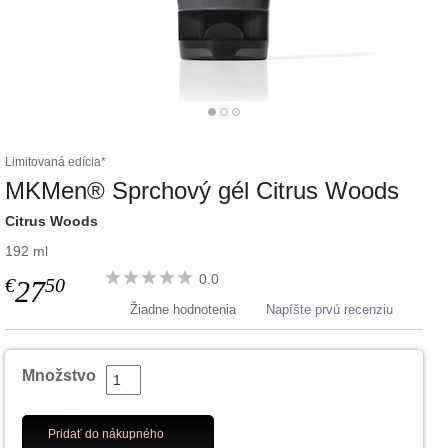
Limitovaná edícia*
MKMen® Sprchový gél Citrus Woods
Citrus Woods
192 ml
0.0
€
50
27
Žiadne hodnotenia
Napíšte prvú recenziu
Množstvo
Pridať do nákupného