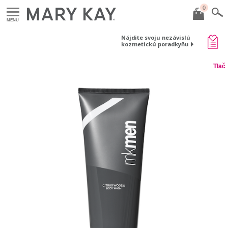
0
MENU
Nájdite svoju nezávislú
kozmetickú poradkyňu
Tlač