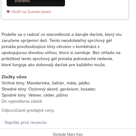
zoznamu
Uložiť na Zoznam prianí
Podeľte sa o radosť zo starostlivosti a darujte darček, ktorý mu
zaručene spríjemní deň. Tento neodolateľný sprchový gél
prináša povzbudzujúce tóny citrusov v kombinácii s
upokojujúcou drevitou vôňou, ktorú si zamiluje. Bez ohľadu na
príležitosť tento sprchový gél prináša jednoduché riešenie,
ktoré funguje ako dokonalý darček pre každého muža.
Zložky vône
Vrchné tóny: Mandarinka, šafrán, mäta, jablko
Stredné tóny: Ozónový akord, geránium, kosatec
Spodné tóny: Vetiver, céder, pižmo
Do vypredania zásob
Odporúčané predajné ceny.
Napíšte prvú recenziu
Sledujte Mary Kay: