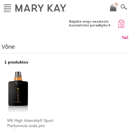
0
MENU
Nájdite svoju nezávislú
kozmetickú poradkyňu
Tlač
Vône
1
produktov
MK High Intensity® Sport
Parfumová voda pre