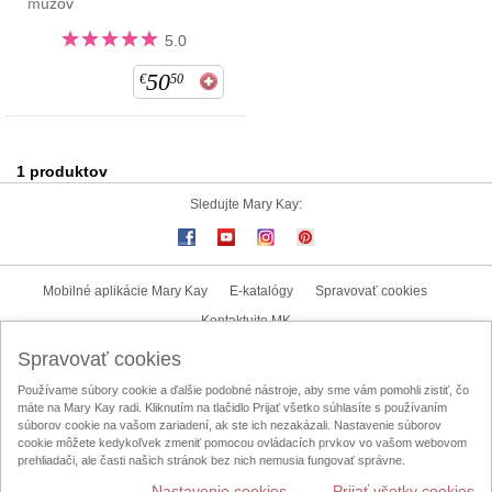
mužov
5.0
50
€
50
1
produktov
Sledujte Mary Kay:
Mobilné aplikácie Mary Kay
E-katalógy
Spravovať cookies
Kontaktujte MK
Spravovať cookies
Užívateľské podmienky
Zásady ochrany osobných údajov
Používame súbory cookie a ďalšie podobné nástroje, aby sme vám pomohli zistiť, čo
Mary Kay InTouch
Lokalizátor nezávislých kozmetických poradkýň
máte na Mary Kay radi. Kliknutím na tlačidlo Prijať všetko súhlasíte s používaním
súborov cookie na vašom zariadení, ak ste ich nezakázali. Nastavenie súborov
Oznamovací kanál
Licenčná zmluva na obsah vytvorený užívateľom
cookie môžete kedykoľvek zmeniť pomocou ovládacích prvkov vo vašom webovom
prehliadači, ale časti našich stránok bez nich nemusia fungovať správne.
Nastavenie cookies
Prijať všetky cookies