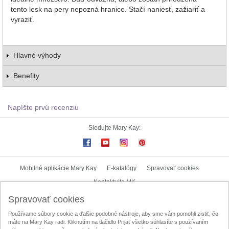
tento lesk na pery nepozná hranice. Stačí naniesť, zažiariť a
vyraziť.
Hlavné výhody
Benefity
Napíšte prvú recenziu
Sledujte Mary Kay:
Mobilné aplikácie Mary Kay
E-katalógy
Spravovať cookies
Kontaktujte MK
Spravovať cookies
Užívateľské podmienky
Zásady ochrany osobných údajov
Používame súbory cookie a ďalšie podobné nástroje, aby sme vám pomohli zistiť, čo
Mary Kay InTouch
Lokalizátor nezávislých kozmetických poradkýň
máte na Mary Kay radi. Kliknutím na tlačidlo Prijať všetko súhlasíte s používaním