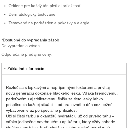
Odtiene pre každý tón pleti aj príležitosť
Dermatologicky testované
Testované na podráždenie pokožky a alergie
*Dostupné do vypredania zásob
Do vypredania zásob
Odporúčané predajné ceny.
Základné informácie
Rozlúč sa s lepkavými a nepríjemnými textúrami a privítaj
novú generáciu dokonale hladkého lesku. Vďaka krémovému,
perleťovému aj trblietavému finišu sa tieto lesky ľahko
prispôsobia každej situácii – od pracovného dňa cez bežné
vybavovanie až po špeciálne príležitosti.
Uži si čistú farbu a okamžitú hydratáciu už od prvého ťahu –
vďaka jedinečne navrhnutému aplikátoru, ktorý vždy naberie
ideálne množstvo. Buď odvážna, alebo zostaň prirodzená –