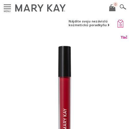
0
MENU
Nájdite svoju nezávislú
kozmetickú poradkyňu
Tlač