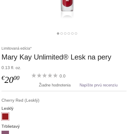
Limitovaná edícia*
Mary Kay Unlimited® Lesk na pery
0.13 fl. oz.
0.0
€
00
20
Žiadne hodnotenia
Napíšte prvú recenziu
Cherry Red (Lesklý)
Lesklý
Trblietavý