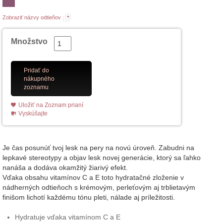
Zobraziť názvy odtieňov
Množstvo
Pridať do
nákupného
zoznamu
Uložiť na Zoznam prianí
Vyskúšajte
Je čas posunúť tvoj lesk na pery na novú úroveň. Zabudni na
lepkavé stereotypy a objav lesk novej generácie, ktorý sa ľahko
nanáša a dodáva okamžitý žiarivý efekt.
Vďaka obsahu vitamínov C a E toto hydratačné zloženie v
nádherných odtieňoch s krémovým, perleťovým aj trblietavým
finišom lichotí každému tónu pleti, nálade aj príležitosti.
Hydratuje vďaka vitamínom C a E