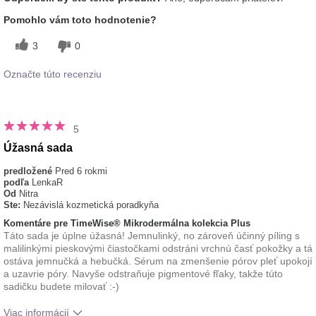
tohto prípravku?
pokožke
Pomohlo vám toto hodnotenie?
3
0
Označte túto recenziu
5
Úžasná sada
predložené
Pred 6 rokmi
podľa
LenkaR
Od
Nitra
Ste:
Nezávislá kozmetická poradkyňa
Komentáre pre TimeWise® Mikrodermálna kolekcia Plus
Táto sada je úplne úžasná! Jemnulinký, no zároveň účinný píling s
malilinkými pieskovými čiastočkami odstráni vrchnú časť pokožky a tá
ostáva jemnučká a hebučká. Sérum na zmenšenie pórov pleť upokojí
a uzavrie póry. Navyše odstraňuje pigmentové fľaky, takže túto
sadičku budete milovať :-)
Viac informácií