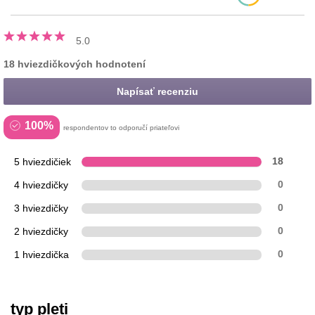
5.0
18 hviezdičkových hodnotení
Napísať recenziu
100%
respondentov to odporučí priateľovi
5 hviezdičiek
18
4 hviezdičky
0
3 hviezdičky
0
2 hviezdičky
0
1 hviezdička
0
typ pleti