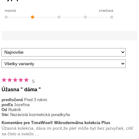
mastná
zmiešaná
5
Úžasna " dáma "
predložené
Pred 3 rokmi
podľa
Jozefína
Od
Rudník
Ste:
Nezávislá kozmetická poradkyňa
Komentáre pre TimeWise® Mikrodermálna kolekcia Plus
Úžasná kolekcia, dáva mi pocit,že pleť môže byť bez jazvyčiek, cítiť
sa čisto a sviežo , ,