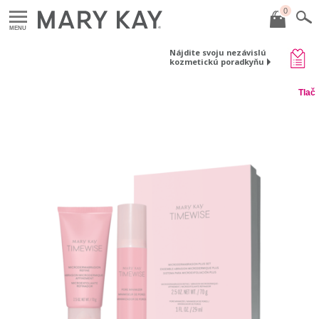
0
MENU
Nájdite svoju nezávislú
kozmetickú poradkyňu
Tlač