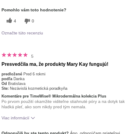
Aká je vaša skúsenosť s používaním
Príjemný pocit na
Pomohlo vám toto hodnotenie?
tohto prípravku?
pokožke
4
0
Označte túto recenziu
5
Presvedčila ma, že produkty Mary Kay fungujú!
predložené
Pred 6 rokmi
podľa
Danka
Od
Bratislava
Ste:
Nezávislá kozmetická poradkyňa
Komentáre pre TimeWise® Mikrodermálna kolekcia Plus
Po prvom použití okamžite viditeľne stiahnuté póry a na dotyk tak
hladká pleť, ako som nikdy pred tým nemala.
Viac informácií
Aká je vaša skúsenosť s používaním
Príjemný pocit na
Odporučili by ste tento produkt?
Áno, odporúčam priateľovi