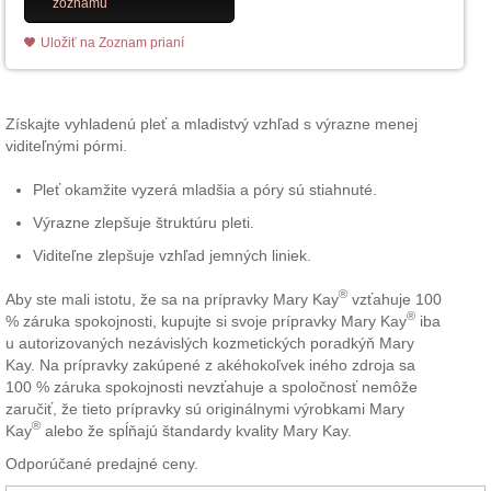
zoznamu
Uložiť na Zoznam prianí
Získajte vyhladenú pleť a mladistvý vzhľad s výrazne menej
viditeľnými pórmi.
Pleť okamžite vyzerá mladšia a póry sú stiahnuté.
Výrazne zlepšuje štruktúru pleti.
Viditeľne zlepšuje vzhľad jemných liniek.
®
Aby ste mali istotu, že sa na prípravky Mary Kay
vzťahuje 100
®
% záruka spokojnosti, kupujte si svoje prípravky Mary Kay
iba
u autorizovaných nezávislých kozmetických poradkýň Mary
Kay. Na prípravky zakúpené z akéhokoľvek iného zdroja sa
100 % záruka spokojnosti nevzťahuje a spoločnosť nemôže
zaručiť, že tieto prípravky sú originálnymi výrobkami Mary
®
Kay
alebo že spĺňajú štandardy kvality Mary Kay.
Odporúčané predajné ceny.