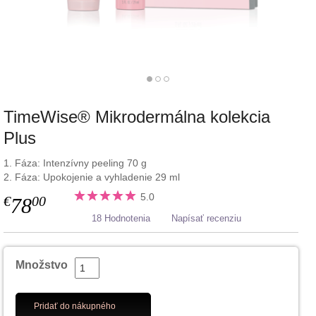
TimeWise® Mikrodermálna kolekcia
Plus
1. Fáza: Intenzívny peeling 70 g
2. Fáza: Upokojenie a vyhladenie 29 ml
5.0
€
00
78
18 Hodnotenia
Napísať recenziu
Množstvo
Pridať do nákupného