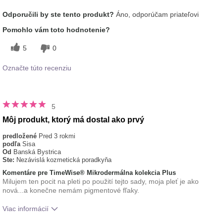
Aká je vaša skúsenosť s používaním
Príjemný pocit na
Odporučili by ste tento produkt?
Áno, odporúčam priateľovi
tohto prípravku?
pokožke
typ pleti
normálna
Pomohlo vám toto hodnotenie?
5
0
Označte túto recenziu
5
Môj produkt, ktorý má dostal ako prvý
predložené
Pred 3 rokmi
podľa
Sisa
Od
Banská Bystrica
Ste:
Nezávislá kozmetická poradkyňa
Komentáre pre TimeWise® Mikrodermálna kolekcia Plus
Milujem ten pocit na pleti po použití tejto sady, moja pleť je ako
nová...a konečne nemám pigmentové fľaky.
Viac informácií