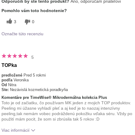
Odporučili by ste tento produkt?
Áno, odporúčam priateľovi
tohto prípravku?
pokožke
Pomohlo vám toto hodnotenie?
3
0
Označte túto recenziu
5
TOPka
predložené
Pred 5 rokmi
podľa
Veronika
Od
Nitra
Ste:
Nezávislá kozmetická poradkyňa
Komentáre pre TimeWise® Mikrodermálna kolekcia Plus
Toto je od začiatku, čo používam MK jeden z mojich TOP produktov.
Peeling mi úžasne vyhladí pleť a aj keď je to naozaj intenzívny
peeling,tak nemám vobec podráždenú pokožku vďaka séru. Vždy po
použití mám pocit, že som si zbrúsila tak 5 rokov :D
Viac informácií