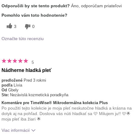
Aká je vaša skúsenosť s používaním
Príjemný pocit na
Odporučili by ste tento produkt?
Áno, odporúčam priateľovi
tohto prípravku?
pokožke
typ pleti
mastná
Pomohlo vám toto hodnotenie?
3
0
Označte túto recenziu
5
Nádherne hladká pleť
predložené
Pred 3 rokmi
podľa
Lívia
Od
Gbely
Ste:
Nezávislá kozmetická poradkyňa
Komentáre pre TimeWise® Mikrodermálna kolekcia Plus
Po použití tejto kolekcie je moja pleť neskutočne hladká a krásna na
dotyk aj na pohľad. Doslova vás núti hladkať sa 🩷 Milujem ju!! 🩷🌟
moja pleť iba žiari 🌟
Viac informácií