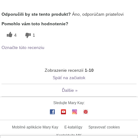
Aká je vaša skúsenosť s používaním
Príjemný pocit na
Odporučili by ste tento produkt?
Áno, odporúčam priateľovi
tohto prípravku?
pokožke
Pomohlo vám toto hodnotenie?
4
1
Označte túto recenziu
Zobrazenie recenzií
1-10
Späť na začiatok
Ďalšie
»
Sledujte Mary Kay:
Mobilné aplikácie Mary Kay
E-katalógy
Spravovať cookies
Kontaktujte MK