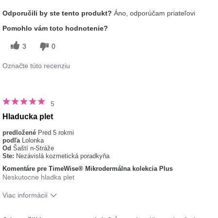
Aká je vaša skúsenosť s používaním
Príjemný pocit na
Odporučili by ste tento produkt?
Áno, odporúčam priateľovi
tohto prípravku?
pokožke
typ pleti
normálna
Pomohlo vám toto hodnotenie?
3
0
Označte túto recenziu
5
Hladucka plet
predložené
Pred 5 rokmi
podľa
Lolonka
Od
Šaští n-Stráže
Ste:
Nezávislá kozmetická poradkyňa
Komentáre pre TimeWise® Mikrodermálna kolekcia Plus
Neskutocne hladka plet
Viac informácií
Aká je vaša skúsenosť s používaním
Príjemný pocit na