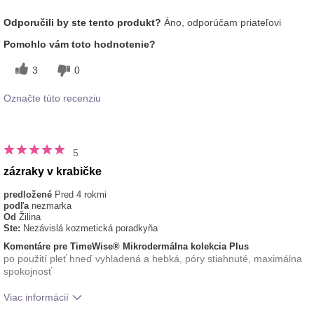
Aká je vaša skúsenosť s používaním
Príjemný pocit na
Odporučili by ste tento produkt?
Áno, odporúčam priateľovi
tohto prípravku?
pokožke
typ pleti
mastná
Pomohlo vám toto hodnotenie?
3
0
Označte túto recenziu
5
zázraky v krabičke
predložené
Pred 4 rokmi
podľa
nezmarka
Od
Žilina
Ste:
Nezávislá kozmetická poradkyňa
Komentáre pre TimeWise® Mikrodermálna kolekcia Plus
po použití pleť hneď vyhladená a hebká, póry stiahnuté, maximálna
spokojnosť
Viac informácií