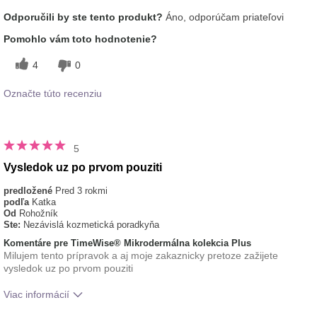
Aká je vaša skúsenosť s
Aplikuje sa rovnomerne,
Odporučili by ste tento produkt?
Áno, odporúčam priateľovi
používaním tohto prípravku?
Príjemný pocit na pokožke
typ pleti
zmiešaná
Pomohlo vám toto hodnotenie?
4
0
Označte túto recenziu
5
Vysledok uz po prvom pouziti
predložené
Pred 3 rokmi
podľa
Katka
Od
Rohožník
Ste:
Nezávislá kozmetická poradkyňa
Komentáre pre TimeWise® Mikrodermálna kolekcia Plus
Milujem tento prípravok a aj moje zakaznicky pretoze zažijete
vysledok uz po prvom pouziti
Viac informácií