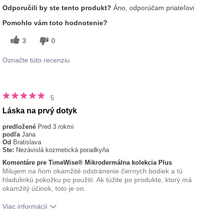
Odporučili by ste tento produkt?
Áno, odporúčam priateľovi
Pomohlo vám toto hodnotenie?
3
0
Označte túto recenziu
5
Láska na prvý dotyk
predložené
Pred 3 rokmi
podľa
Jana
Od
Bratislava
Ste:
Nezávislá kozmetická poradkyňa
Komentáre pre TimeWise® Mikrodermálna kolekcia Plus
Milujem na ňom okamžité odstránenie čiernych bodiek a tú
hladulinkú pokožku po použití. Ak túžite po produkte, ktorý má
okamžitý účinok, toto je on.
Viac informácií