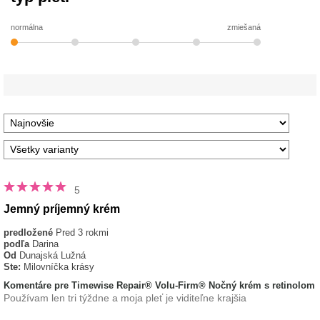
normálna
zmiešaná
5
Jemný príjemný krém
predložené
Pred 3 rokmi
podľa
Darina
Od
Dunajská Lužná
Ste:
Milovníčka krásy
Komentáre pre Timewise Repair® Volu-Firm® Nočný krém s retinolom
Používam len tri týždne a moja pleť je viditeľne krajšia