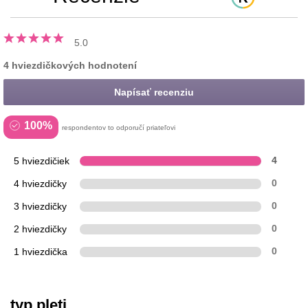
5.0
4 hviezdičkových hodnotení
Napísať recenziu
100%
respondentov to odporučí priateľovi
5 hviezdičiek
4
4 hviezdičky
0
3 hviezdičky
0
2 hviezdičky
0
1 hviezdička
0
typ pleti