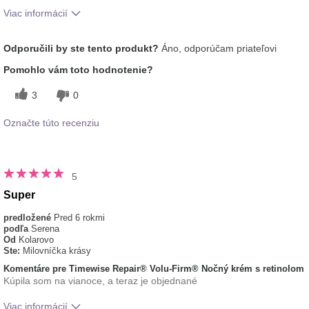
Viac informácií
Aká je vaša skúsenosť s
Dobre sa vstrebáva,
Odporučili by ste tento produkt?
Áno, odporúčam priateľovi
používaním tohto prípravku?
Príjemný pocit na pokožke
Pomohlo vám toto hodnotenie?
3
0
Označte túto recenziu
5
Super
predložené
Pred 6 rokmi
podľa
Serena
Od
Kolarovo
Ste:
Milovníčka krásy
Komentáre pre Timewise Repair® Volu-Firm® Nočný krém s retinolom
Kúpila som na vianoce, a teraz je objednané
Viac informácií