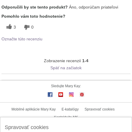
Aká je vaša skúsenosť s
Aplikuje sa rovnomerne, Dobre sa
Odporučili by ste tento produkt?
Áno, odporúčam priateľovi
používaním tohto
vstrebáva, Príjemný pocit na
prípravku?
pokožke
Pomohlo vám toto hodnotenie?
3
0
Označte túto recenziu
Zobrazenie recenzií
1-4
Späť na začiatok
Sledujte Mary Kay:
Mobilné aplikácie Mary Kay
E-katalógy
Spravovať cookies
Kontaktujte MK
Spravovať cookies
Užívateľské podmienky
Zásady ochrany osobných údajov