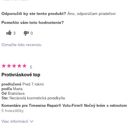
Aká je vaša skúsenosť s
Aplikuje sa rovnomerne, Dobre sa
Odporučili by ste tento produkt?
Áno, odporúčam priateľovi
používaním tohto
vstrebáva, Príjemný pocit na
prípravku?
pokožke
Pomohlo vám toto hodnotenie?
3
0
Označte túto recenziu
5
Protivráskové top
predložené
Pred 7 rokmi
podľa
Marta
Od
Bratislava
Ste:
Nezávislá kozmetická poradkyňa
Komentáre pre Timewise Repair® Volu-Firm® Nočný krém s retinolom
5 hviezdičky
Viac informácií