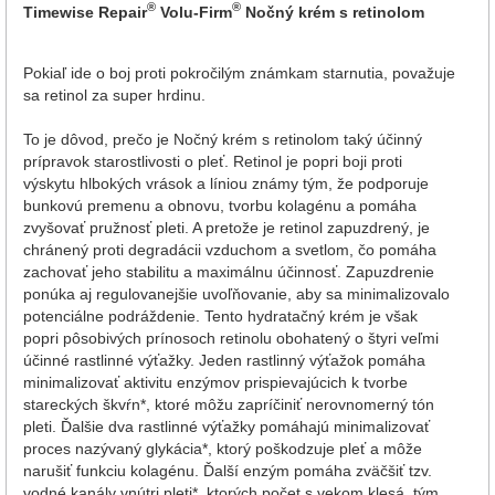
®
®
Timewise Repair
Volu-Firm
Nočný krém s retinolom
Pokiaľ ide o boj proti pokročilým známkam starnutia, považuje
sa retinol za super hrdinu.
To je dôvod, prečo je Nočný krém s retinolom taký účinný
prípravok starostlivosti o pleť. Retinol je popri boji proti
výskytu hlbokých vrások a líniou známy tým, že podporuje
bunkovú premenu a obnovu, tvorbu kolagénu a pomáha
zvyšovať pružnosť pleti. A pretože je retinol zapuzdrený, je
chránený proti degradácii vzduchom a svetlom, čo pomáha
zachovať jeho stabilitu a maximálnu účinnosť. Zapuzdrenie
ponúka aj regulovanejšie uvoľňovanie, aby sa minimalizovalo
potenciálne podráždenie. Tento hydratačný krém je však
popri pôsobivých prínosoch retinolu obohatený o štyri veľmi
účinné rastlinné výťažky. Jeden rastlinný výťažok pomáha
minimalizovať aktivitu enzýmov prispievajúcich k tvorbe
stareckých škvŕn*, ktoré môžu zapríčiniť nerovnomerný tón
pleti. Ďalšie dva rastlinné výťažky pomáhajú minimalizovať
proces nazývaný glykácia*, ktorý poškodzuje pleť a môže
narušiť funkciu kolagénu. Ďalší enzým pomáha zväčšiť tzv.
vodné kanály vnútri pleti*, ktorých počet s vekom klesá, tým