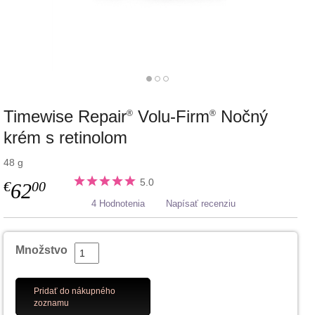
Timewise Repair
Volu-Firm
Nočný
®
®
krém s retinolom
48 g
5.0
€
00
62
4 Hodnotenia
Napísať recenziu
Množstvo
Pridať do nákupného
zoznamu