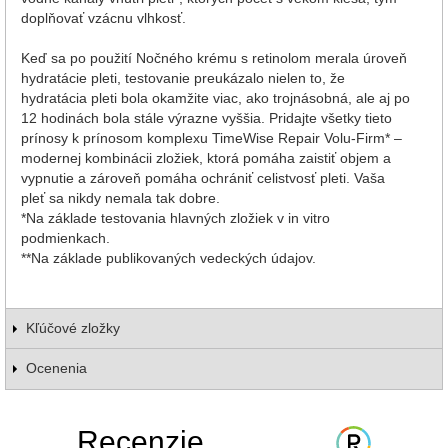
doplňovať vzácnu vlhkosť.
Keď sa po použití Nočného krému s retinolom merala úroveň
hydratácie pleti, testovanie preukázalo nielen to, že
hydratácia pleti bola okamžite viac, ako trojnásobná, ale aj po
12 hodinách bola stále výrazne vyššia. Pridajte všetky tieto
prínosy k prínosom komplexu TimeWise Repair Volu-Firm* –
modernej kombinácii zložiek, ktorá pomáha zaistiť objem a
vypnutie a zároveň pomáha ochrániť celistvosť pleti. Vaša
pleť sa nikdy nemala tak dobre.
*Na základe testovania hlavných zložiek v in vitro
podmienkach.
**Na základe publikovaných vedeckých údajov.
Kľúčové zložky
Ocenenia
Recenzie