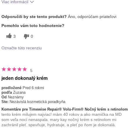
Viac informácií
Aká je vaša skúsenosť s
Dobre sa vstrebáva,
Odporučili by ste tento produkt?
Áno, odporúčam priateľovi
používaním tohto prípravku?
Osviežujúci, Príjemný pocit na
pokožke
Pomohlo vám toto hodnotenie?
typ pleti
normálna
3
0
Označte túto recenziu
5
jeden dokonalý krém
predložené
Pred 6 rokmi
podľa
Zuzana
Od
Neznámy
Ste:
Nezávislá kozmetická poradkyňa
Komentáre pre Timewise Repair® Volu-Firm® Nočný krém s retinolom
tento krém milujem najviac! mám 40 rokov a ako mamička na MD
som veľa nocí nenaspala. mary kay nočný krém s retinolom mi
zachránil pleť. spevňuje, hydratuje, a pleť po ňom je dokonalá.