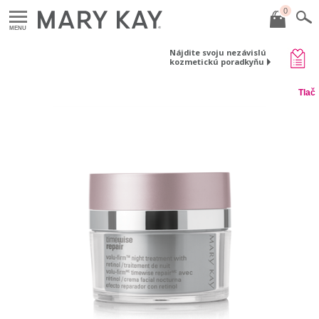
0
MENU
Nájdite svoju nezávislú
kozmetickú poradkyňu
Tlač