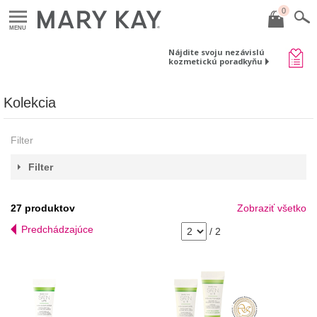
0
MENU
Nájdite svoju nezávislú
kozmetickú poradkyňu
Kolekcia
Filter
Filter
27
produktov
Zobraziť všetko
Predchádzajúce
/
2