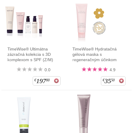
TimeWise® Ultimátna
TimeWise® Hydratačná
zázračná kolekcia s 3D
gélová maska s
komplexom s SPF (Z/M)
regeneračným účinkom
0.0
4.9
197
35
€
00
€
50