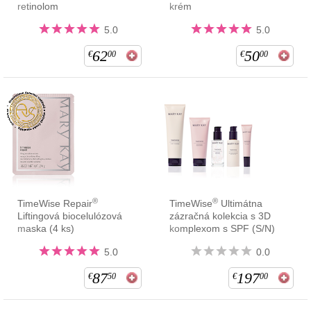
retinolom
krém
5.0
5.0
62
50
€
00
€
00
®
®
TimeWise Repair
TimeWise
Ultimátna
Liftingová biocelulózová
zázračná kolekcia s 3D
maska (4 ks)
komplexom s SPF (S/N)
5.0
0.0
87
197
€
50
€
00