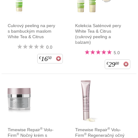
Cukrový peeling na pery
Kolekcia Saténové pery
s bambuckým maslom
White Tea & Citrus
White Tea & Citrus
(cukrový peeling a
balzam)
0.0
5.0
16
€
50
29
€
00
®
®
Timewise Repair
Volu-
Timewise Repair
Volu-
®
®
Firm
Nočný krém s
Firm
Regeneračný očný