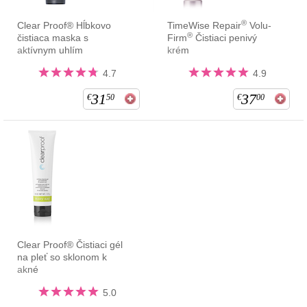
®
Clear Proof® Hĺbkovo
TimeWise Repair
Volu-
®
čistiaca maska s
Firm
Čistiaci penivý
aktívnym uhlím
krém
4.7
4.9
31
37
€
50
€
00
Clear Proof® Čistiaci gél
na pleť so sklonom k
akné
5.0