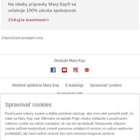
Na všetky prípravky Mary Kay® sa
vzťahuje 100% záruka spokojnosti.
Získajte maximum!
Odporúčané predajné ceny.
Sledujte Mary Kay:
Mobilné aplikácie Mary Kay
E-katalógy
Spravovať cookies
Kontaktujte MK
Spravovať cookies
Užívateľské podmienky
Zásady ochrany osobných údajov
Používame súbory cookie a ďalšie podobné nástroje, aby sme vám pomohli zistiť, čo
Mary Kay InTouch
Lokalizátor nezávislých kozmetických poradkýň
máte na Mary Kay radi. Kliknutím na tlačidlo Prijať všetko súhlasíte s používaním
súborov cookie na vašom zariadení, ak ste ich nezakázali. Nastavenie súborov
Oznamovací kanál
Licenčná zmluva na obsah vytvorený užívateľom
cookie môžete kedykoľvek zmeniť pomocou ovládacích prvkov vo vašom webovom
prehliadači, ale časti našich stránok bez nich nemusia fungovať správne.