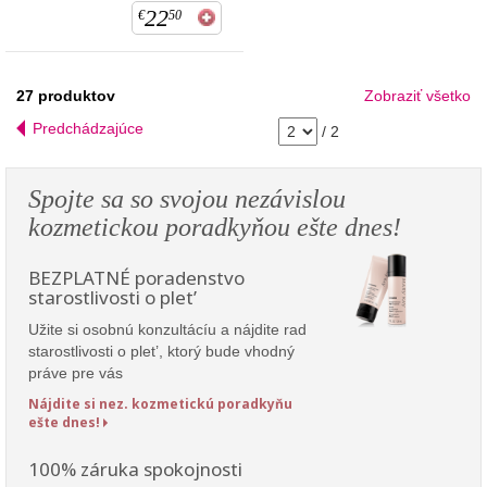
22
€
50
27
produktov
Zobraziť všetko
Predchádzajúce
/
2
Spojte sa so svojou nezávislou
kozmetickou poradkyňou ešte dnes!
BEZPLATNÉ poradenstvo
starostlivosti o plet’
Užite si osobnú konzultácíu a nájdite rad
starostlivosti o plet’, ktorý bude vhodný
práve pre vás
Nájdite si nez. kozmetickú poradkyňu
ešte dnes!
100% záruka spokojnosti