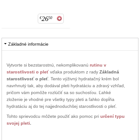
26
€
50
Základné informácie
Vytvorte si bezstarostnú, nekomplikovanú
rutinu v
starostlivosti o pleť
vďaka produktom z rady
Základná
starostlivosť o pleť
. Tento výživný hydratačný krém bol
navrhnutý tak, aby dodával pleti hydratáciu a zdravý vzhľad,
pričom vám pomôže rozlúčiť sa so suchosťou. Ľahké
zloženie je vhodné pre všetky typy pleti a ľahko dopĺňa
hydratáciu aj do tej najjednoduchšej starostlivosti o pleť.
Tohto sprievodcu môžete použiť ako pomoc pri
určení typu
svojej pleti
.