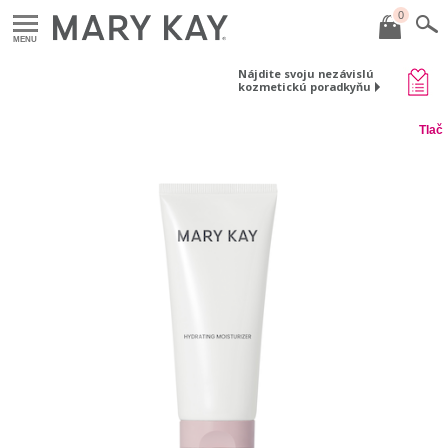
0
MENU
Nájdite svoju nezávislú
kozmetickú poradkyňu
Tlač