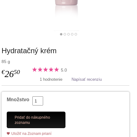
Hydratačný krém
85 g
5.0
€
50
26
1 hodnotenie
Napísať recenziu
Množstvo
Pridať do nákupného
zoznamu
Uložiť na Zoznam prianí