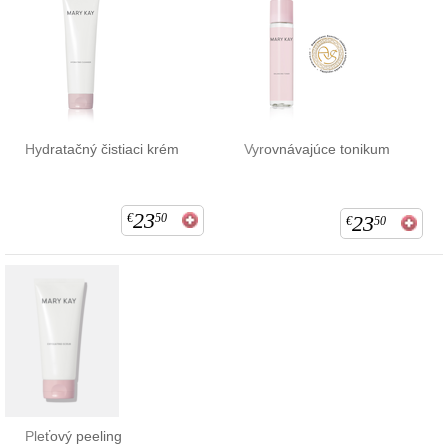
Hydratačný čistiaci krém
Vyrovnávajúce tonikum
23
€
50
23
€
50
Pleťový peeling