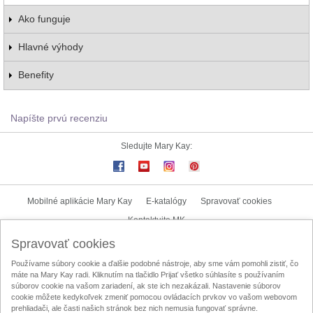
Ako funguje
Hlavné výhody
Benefity
Napíšte prvú recenziu
Sledujte Mary Kay:
Mobilné aplikácie Mary Kay
E-katalógy
Spravovať cookies
Kontaktujte MK
Spravovať cookies
Užívateľské podmienky
Zásady ochrany osobných údajov
Používame súbory cookie a ďalšie podobné nástroje, aby sme vám pomohli zistiť, čo
Mary Kay InTouch
Lokalizátor nezávislých kozmetických poradkýň
máte na Mary Kay radi. Kliknutím na tlačidlo Prijať všetko súhlasíte s používaním
súborov cookie na vašom zariadení, ak ste ich nezakázali. Nastavenie súborov
Oznamovací kanál
Licenčná zmluva na obsah vytvorený užívateľom
cookie môžete kedykoľvek zmeniť pomocou ovládacích prvkov vo vašom webovom
prehliadači, ale časti našich stránok bez nich nemusia fungovať správne.