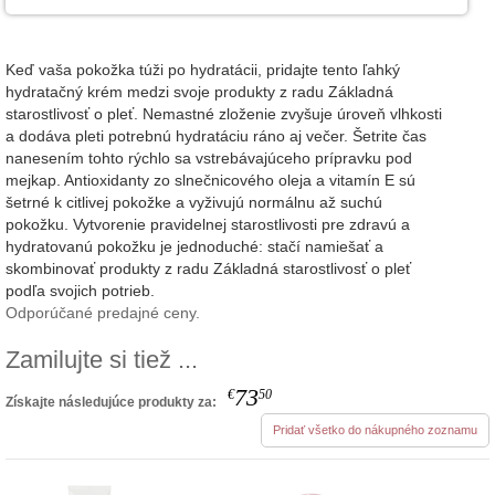
Keď vaša pokožka túži po hydratácii, pridajte tento ľahký
hydratačný krém medzi svoje produkty z radu Základná
starostlivosť o pleť. Nemastné zloženie zvyšuje úroveň vlhkosti
a dodáva pleti potrebnú hydratáciu ráno aj večer. Šetrite čas
nanesením tohto rýchlo sa vstrebávajúceho prípravku pod
mejkap. Antioxidanty zo slnečnicového oleja a vitamín E sú
šetrné k citlivej pokožke a vyživujú normálnu až suchú
pokožku. Vytvorenie pravidelnej starostlivosti pre zdravú a
hydratovanú pokožku je jednoduché: stačí namiešať a
skombinovať produkty z radu Základná starostlivosť o pleť
podľa svojich potrieb.
Odporúčané predajné ceny.
Zamilujte si tiež ...
73
€
50
Získajte následujúce produkty za:
Pridať všetko do nákupného zoznamu