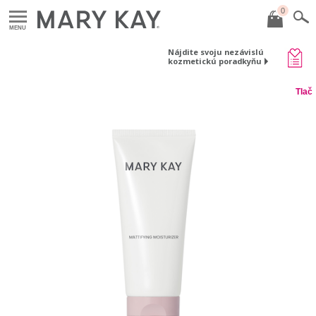
0
MENU
Nájdite svoju nezávislú
kozmetickú poradkyňu
Tlač