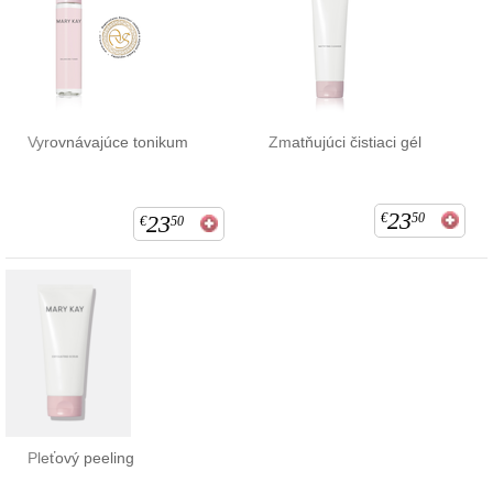
Vyrovnávajúce tonikum
Zmatňujúci čistiaci gél
23
23
€
50
€
50
Pleťový peeling