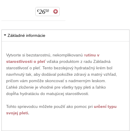
26
€
50
Základné informácie
Vytvorte si bezstarostnú, nekomplikovanú
r
utinu v
starostlivosti o pleť
vďaka produktom z radu Základná
starostlivosť o pleť. Tento bezolejový hydratačný krém bol
navrhnutý tak, aby dodával pokožke zdravý a matný vzhľad,
pričom vám pomôže skoncovať s nadmerným leskom.
Ľahké zloženie je vhodné pre všetky typy pleti a ľahko
dopĺňa hydratáciu do matujúcej starostlivosti.
Tohto sprievodcu môžete použiť ako pomoc pri
určení typu
svojej pleti
.