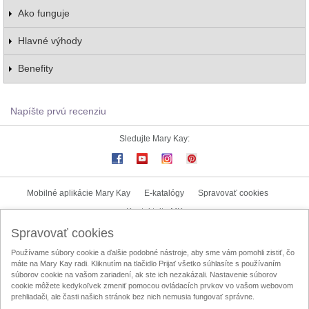
Ako funguje
Hlavné výhody
Benefity
Napíšte prvú recenziu
Sledujte Mary Kay:
Mobilné aplikácie Mary Kay
E-katalógy
Spravovať cookies
Kontaktujte MK
Spravovať cookies
Užívateľské podmienky
Zásady ochrany osobných údajov
Používame súbory cookie a ďalšie podobné nástroje, aby sme vám pomohli zistiť, čo
Mary Kay InTouch
Lokalizátor nezávislých kozmetických poradkýň
máte na Mary Kay radi. Kliknutím na tlačidlo Prijať všetko súhlasíte s používaním
súborov cookie na vašom zariadení, ak ste ich nezakázali. Nastavenie súborov
Oznamovací kanál
Licenčná zmluva na obsah vytvorený užívateľom
cookie môžete kedykoľvek zmeniť pomocou ovládacích prvkov vo vašom webovom
prehliadači, ale časti našich stránok bez nich nemusia fungovať správne.