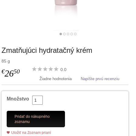
Zmatňujúci hydratačný krém
85 g
0.0
€
50
26
Žiadne hodnotenia
Napíšte prvú recenziu
Množstvo
Pridať do nákupného
zoznamu
Uložiť na Zoznam prianí