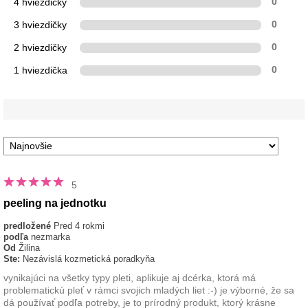
4 hviezdičky
0
3 hviezdičky
0
2 hviezdičky
0
1 hviezdička
0
5
peeling na jednotku
predložené
Pred 4 rokmi
podľa
nezmarka
Od
Žilina
Ste:
Nezávislá kozmetická poradkyňa
vynikajúci na všetky typy pleti, aplikuje aj dcérka, ktorá má
problematickú pleť v rámci svojich mladých liet :-) je výborné, že sa
dá používať podľa potreby, je to prírodný produkt, ktorý krásne