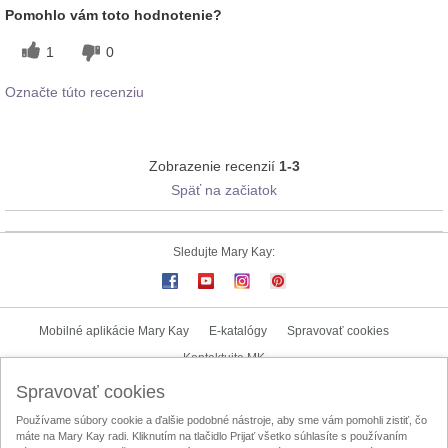
Pomohlo vám toto hodnotenie?
1
0
Označte túto recenziu
Zobrazenie recenzií
1-3
Späť na začiatok
Sledujte Mary Kay:
Mobilné aplikácie Mary Kay
E-katalógy
Spravovať cookies
Kontaktujte MK
Spravovať cookies
Užívateľské podmienky
Zásady ochrany osobných údajov
Používame súbory cookie a ďalšie podobné nástroje, aby sme vám pomohli zistiť, čo
Mary Kay InTouch
Lokalizátor nezávislých kozmetických poradkýň
máte na Mary Kay radi. Kliknutím na tlačidlo Prijať všetko súhlasíte s používaním