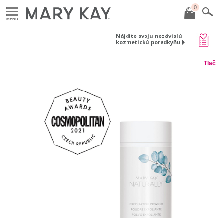
0
MENU
Nájdite svoju nezávislú
kozmetickú poradkyňu
Tlač