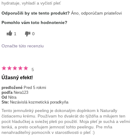
hydratuje, vyhladí a vyčistí pleť
Odporučili by ste tento produkt?
Áno, odporúčam priateľovi
Pomohlo vám toto hodnotenie?
1
0
Označte túto recenziu
5
Úžasný efekt!
predložené
Pred 5 rokmi
podľa
Nera123
Od
Nitra
Ste:
Nezávislá kozmetická poradkyňa
Tento jemnulinký peeling je dokonalým doplnkom k Naturally
čistiacemu krému. Používam ho dvakrát do týždňa a milujem ten
pocit hladučkej a sviežej pleti po použití. Moja pleť je suchá a veľmi
tenká, a preto oceňujem jemnosť tohto peelingu. Pre mňa
nenahraditeľný pomocník v starostlivosti o pleť :)