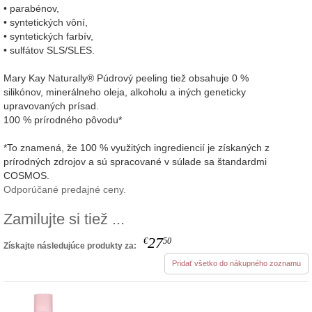
• parabénov,
• syntetických vôní,
• syntetických farbív,
• sulfátov SLS/SLES.
Mary Kay Naturally® Púdrový peeling tiež obsahuje 0 %
silikónov, minerálneho oleja, alkoholu a iných geneticky
upravovaných prísad.
100 % prírodného pôvodu*
*To znamená, že 100 % využitých ingrediencií je získaných z
prírodných zdrojov a sú spracované v súlade sa štandardmi
COSMOS.
Odporúčané predajné ceny.
Zamilujte si tiež ...
27
€
50
Získajte následujúce produkty za:
Pridať všetko do nákupného zoznamu