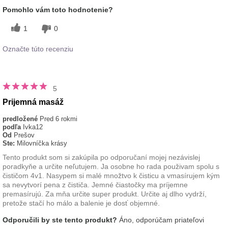
Pomohlo vám toto hodnotenie?
1
0
Označte túto recenziu
5
Prijemná masáž
predložené
Pred 6 rokmi
podľa
Ivka12
Od
Prešov
Ste:
Milovníčka krásy
Tento produkt som si zakúpila po odporučaní mojej nezávislej
poradkyňe a určite neľutujem. Ja osobne ho rada použivam spolu s
čističom 4v1. Nasypem si malé množtvo k čisticu a vmasírujem kým
sa nevytvorí pena z čističa. Jemné čiastočky ma príjemne
premasírujú. Za mňa určite super produkt. Určite aj dlho vydrží,
pretože stačí ho málo a balenie je dosť objemné.
Odporučili by ste tento produkt?
Áno, odporúčam priateľovi