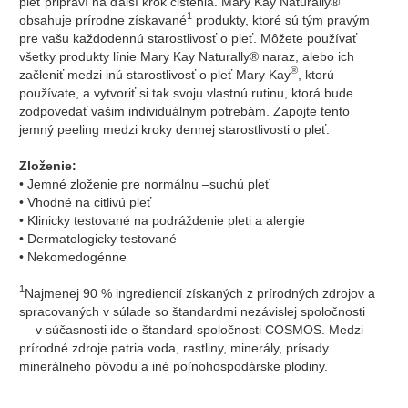
pleť pripraví na ďalší krok čistenia. Mary Kay Naturally®
1
obsahuje prírodne získavané
produkty, ktoré sú tým pravým
pre vašu každodennú starostlivosť o pleť. Môžete používať
všetky produkty línie Mary Kay Naturally® naraz, alebo ich
®
začleniť medzi inú starostlivosť o pleť Mary Kay
, ktorú
používate, a vytvoriť si tak svoju vlastnú rutinu, ktorá bude
zodpovedať vašim individuálnym potrebám. Zapojte tento
jemný peeling medzi kroky dennej starostlivosti o pleť.
Zloženie:
• Jemné zloženie pre normálnu –suchú pleť
• Vhodné na citlivú pleť
• Klinicky testované na podráždenie pleti a alergie
• Dermatologicky testované
• Nekomedogénne
1
Najmenej 90 % ingrediencií získaných z prírodných zdrojov a
spracovaných v súlade so štandardmi nezávislej spoločnosti
— v súčasnosti ide o štandard spoločnosti COSMOS. Medzi
prírodné zdroje patria voda, rastliny, minerály, prísady
minerálneho pôvodu a iné poľnohospodárske plodiny.