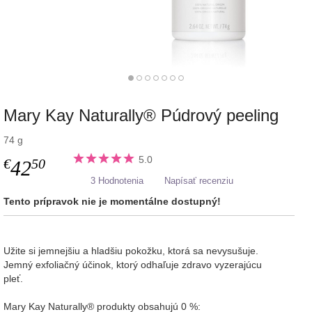
Mary Kay Naturally® Púdrový peeling
74 g
5.0
€
50
42
3 Hodnotenia
Napísať recenziu
Tento prípravok nie je momentálne dostupný!
Užite si jemnejšiu a hladšiu pokožku, ktorá sa nevysušuje.
Jemný exfoliačný účinok, ktorý odhaľuje zdravo vyzerajúcu
pleť.
Mary Kay Naturally® produkty obsahujú 0 %: