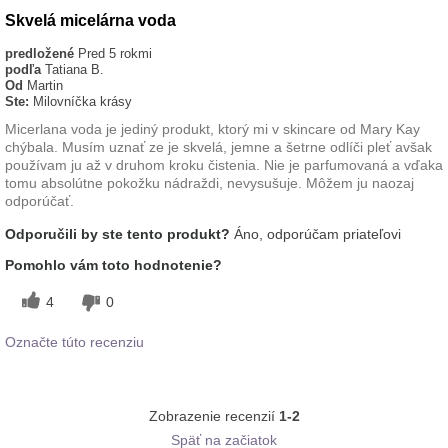
Skvelá micelárna voda
predložené
Pred 5 rokmi
podľa
Tatiana B.
Od
Martin
Ste:
Milovníčka krásy
Micerlana voda je jediný produkt, ktorý mi v skincare od Mary Kay
chýbala. Musím uznať ze je skvelá, jemne a šetrne odlíči pleť avšak
používam ju až v druhom kroku čistenia. Nie je parfumovaná a vďaka
tomu absolútne pokožku nádraždi, nevysušuje. Môžem ju naozaj
odporúčať.
Odporučili by ste tento produkt?
Áno, odporúčam priateľovi
Pomohlo vám toto hodnotenie?
4
0
Označte túto recenziu
Zobrazenie recenzií
1-2
Späť na začiatok