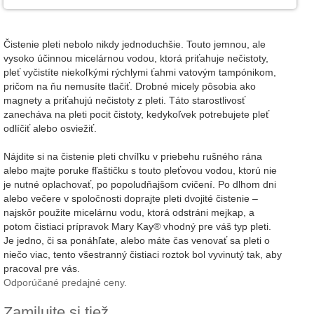
Čistenie pleti nebolo nikdy jednoduchšie. Touto jemnou, ale
vysoko účinnou micelárnou vodou, ktorá priťahuje nečistoty,
pleť vyčistíte niekoľkými rýchlymi ťahmi vatovým tampónikom,
pričom na ňu nemusíte tlačiť. Drobné micely pôsobia ako
magnety a priťahujú nečistoty z pleti. Táto starostlivosť
zanecháva na pleti pocit čistoty, kedykoľvek potrebujete pleť
odlíčiť alebo osviežiť.
Nájdite si na čistenie pleti chvíľku v priebehu rušného rána
alebo majte poruke fľaštičku s touto pleťovou vodou, ktorú nie
je nutné oplachovať, po popoludňajšom cvičení. Po dlhom dni
alebo večere v spoločnosti doprajte pleti dvojité čistenie –
najskôr použite micelárnu vodu, ktorá odstráni mejkap, a
potom čistiaci prípravok Mary Kay® vhodný pre váš typ pleti.
Je jedno, či sa ponáhľate, alebo máte čas venovať sa pleti o
niečo viac, tento všestranný čistiaci roztok bol vyvinutý tak, aby
pracoval pre vás.
Odporúčané predajné ceny.
Zamilujte si tiež ...