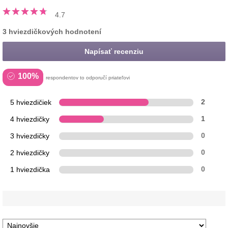
4.7
3 hviezdičkových hodnotení
Napísať recenziu
100%
respondentov to odporučí priateľovi
5 hviezdičiek
2
4 hviezdičky
1
3 hviezdičky
0
2 hviezdičky
0
1 hviezdička
0