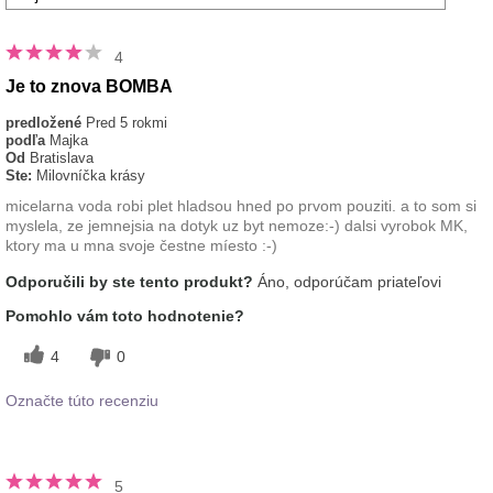
4
Je to znova BOMBA
predložené
Pred 5 rokmi
podľa
Majka
Od
Bratislava
Ste:
Milovníčka krásy
micelarna voda robi plet hladsou hned po prvom pouziti. a to som si
myslela, ze jemnejsia na dotyk uz byt nemoze:-) dalsi vyrobok MK,
ktory ma u mna svoje čestne míesto :-)
Odporučili by ste tento produkt?
Áno, odporúčam priateľovi
Pomohlo vám toto hodnotenie?
4
0
Označte túto recenziu
5