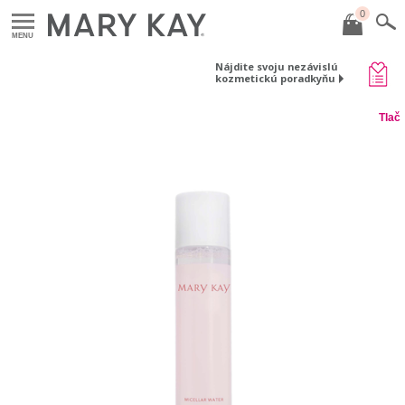
0
MENU
Nájdite svoju nezávislú
kozmetickú poradkyňu
Tlač