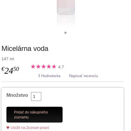
Micelárna voda
147 ml
4.7
€
50
24
3 Hodnotenia
Napísať recenziu
Množstvo
Pridať do nákupného
zoznamu
Uložiť na Zoznam prianí