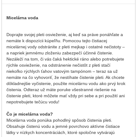
Micelárna voda
Doprajte svojej pleti osvieženie, aj keď sa práve ponáhľate a
nemáte k dispozícii kúpeľňu. Pomocou tejto čistiacej
micelárnej vody odstránite z pleti mejkap i ostatné nečistoty –
a napriek jemnému zloženiu zabezpečí účinné čistenie.
Nezáleží na tom, či vás čaká hektické ráno alebo potrebujete
rýchle osvieženie, na odstránenie nečistôt z pleti stačí
niekoľko rýchlych ťahov vatovým tampónom – teraz sa už
nemáte na čo vyhovoriť, že nestíhate čistenie pleti. Ak chcete
dôkladnejšie vyčistenie, použite micelárnu vodu ako prvý krok
čistenia. Odteraz už máte poruke všestranné riešenie na
čistenie pleti, ktoré môžete mať vždy pri sebe a pri použití ani
nepotrebujete tečúcu vodu!
Čo je micelárna voda?
Micelárna voda ponúka pohodlný spôsob čistenia pleti.
Obsahuje čistenú vodu a jemné povrchovo aktívne čistiace
látky v nízkych koncentráciách, ktoré spoločne vytvárajú