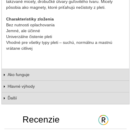
takzvané micely, drobučké útvary guľovitého tvaru. Micely
pôsobia ako magnety, ktoré priťahujú nečistoty z pleti.
Charakteristiky zloženia
Bez nutnosti oplachovania
Jemné, ale účinné
Univerzálne čistenie pleti
Vhodné pre všetky typy pleti – suchú, normálnu a mastnú
vrátane citlivej
Ako funguje
Hlavné výhody
Ďalší
Recenzie