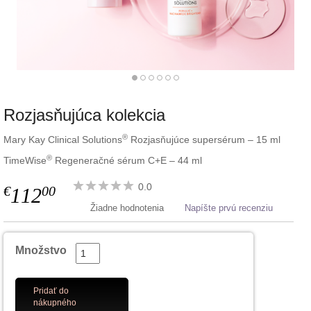
Rozjasňujúca kolekcia
®
Mary Kay Clinical Solutions
Rozjasňujúce supersérum – 15 ml
®
TimeWise
Regeneračné sérum C+E – 44 ml
0.0
€
00
112
Žiadne hodnotenia
Napíšte prvú recenziu
Množstvo
Pridať do
nákupného