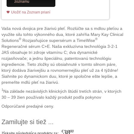
zoznamu
Uložiť na Zoznam prianí
Vaša nová dvojica pre žiarivú pleť. Rozlúčte sa s mdlou pleťou a
využite silu tohto výkonného dua, ktoré zahŕňa Mary Kay Clinical
®
®
Solutions
Rozjasňujúce supersérum a TimeWise
Regeneračné sérum C+E. Naša exkluzívna technológia 3-2-1
JAS obsahuje tri zdroje vitamínu C; dva dynamické
rozjasňovače; a jednu špeciálnu, patentovanú technológiu
ingrediencie. Tieto zložky sú obsiahnuté v tomto silnom páre,
ktorý dodáva žiarivejšiu a rovnomernejšiu pleť už za 4 týždne!
Siahnite po dynamickom duu, ktoré je spoločne ešte lepšie, a
premeňte mdlú pleť na žiarivú.
1
Na základe nezávislých klinických štúdií tretích strán, v ktorých
30 – 39 žien používalo každý produkt podľa pokynov
Odporúčané predajné ceny.
Zamilujte si tiež ...
38
€
00
Získajte následujúce produkty za: