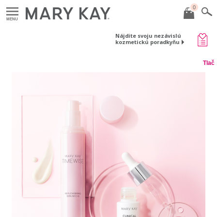
0
MENU
Nájdite svoju nezávislú
kozmetickú poradkyňu
Tlač