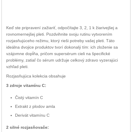
Keď ste pripravení zažiariť, odpočítajte 3, 2, 1 k žiarivejšej a
rovnomernejšej pleti. Pozdvihnite svoju rutinu vytvorením
rozjasňujúceho režimu, ktorý rieši potreby vašej pleti. Táto
ideálna dvojice produktov tvorí dokonalý tím: ich zloženie sa
vzájomne dopĺňa, pričom supersérum cieli na špecifické
problémy, zatiaľ čo sérum udržuje celkový zdravo vyzerajúci
vzhľad pleti.
Rozjasňujúca kolekcia obsahuje
3 zdroje vitamínu C:
Čistý vitamín C
Extrakt z plodov amla
Derivát vitamínu C
2 silné rozjasňovače: