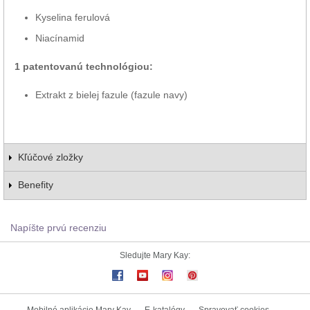
Kyselina ferulová
Niacínamid
1 patentovanú technológiou:
Extrakt z bielej fazule (fazule navy)
Kľúčové zložky
Benefity
Napíšte prvú recenziu
Sledujte Mary Kay:
Mobilné aplikácie Mary Kay
E-katalógy
Spravovať cookies