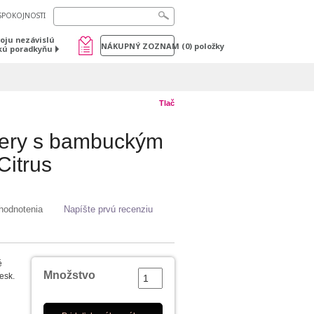
SPOKOJNOSTI
voju nezávislú
NÁKUPNÝ ZOZNAM
(
0
) položky
kú poradkyňu
Tlač
pery s bambuckým
Citrus
hodnotenia
Napíšte prvú recenziu
é
Množstvo
esk.