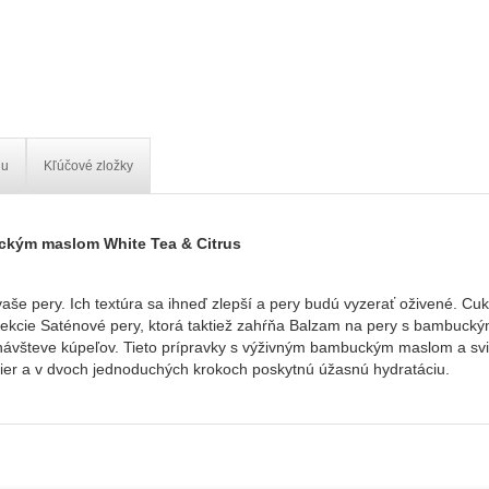
iu
Kľúčové zložky
ckým maslom White Tea & Citrus
 o vaše pery. Ich textúra sa ihneď zlepší a pery budú vyzerať oživené. 
lekcie Saténové pery, ktorá taktiež zahŕňa Balzam na pery s bambuck
 návšteve kúpeľov. Tieto prípravky s výživným bambuckým maslom a svi
ier a v dvoch jednoduchých krokoch poskytnú úžasnú hydratáciu.