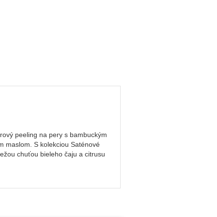
Cukrový peeling na pery s bambuckým
ým maslom. S kolekciou Saténové
ežou chuťou bieleho čaju a citrusu