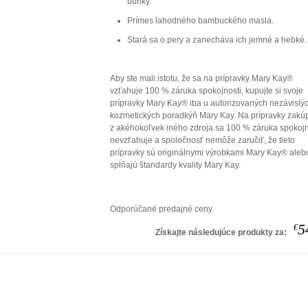
bunky.
Prímes lahodného bambuckého masla.
Stará sa o pery a zanecháva ich jemné a hebké.
Aby ste mali istotu, že sa na prípravky Mary Kay®
vzťahuje 100 % záruka spokojnosti, kupujte si svoje
prípravky Mary Kay® iba u autorizovaných nezávislý
kozmetických poradkýň Mary Kay. Na prípravky zak
z akéhokoľvek iného zdroja sa 100 % záruka spokojn
nevzťahuje a spoločnosť nemôže zaručiť, že tieto
prípravky sú originálnymi výrobkami Mary Kay® aleb
spĺňajú štandardy kvality Mary Kay.
Odporúčané predajné ceny.
5
€
Získajte následujúce produkty za: