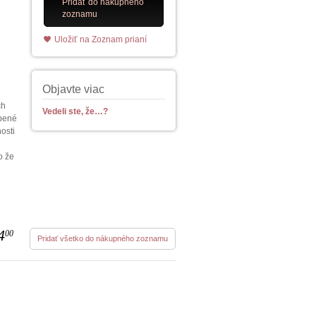
Pridať do nákupného
zoznamu
Uložiť na Zoznam prianí
Objavte viac
ch
Vedeli ste, že…?
úpené
osti
o že
4
00
Pridať všetko do nákupného zoznamu