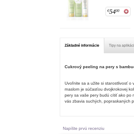
54
€
00
Základné informácie
Tipy na aplikác
Cukrový peeling na pery s bambu
Uvoľnite sa a užite si starostlivosť
maslom je súčasťou dvojkrokovej ko
pery sa vaše pery budú cítiť ako po
vás zbavia suchých, popraskaných p
Napíšte prvú recenziu