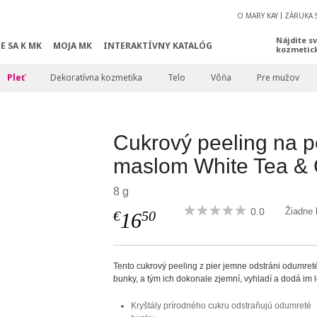
O MARY KAY
ZÁRUKA 
Nájdite s
E SA K MK
MOJA MK
INTERAKTÍVNY KATALÓG
kozmetic
Pleť
Dekoratívna kozmetika
Telo
Vôňa
Pre mužov
Cukrový peeling na 
maslom White Tea & 
8 g
0.0
Žiadne 
€
50
16
Tento cukrový peeling z pier jemne odstráni odumret
bunky, a tým ich dokonale zjemní, vyhladí a dodá im l
Kryštály prírodného cukru odstraňujú odumreté