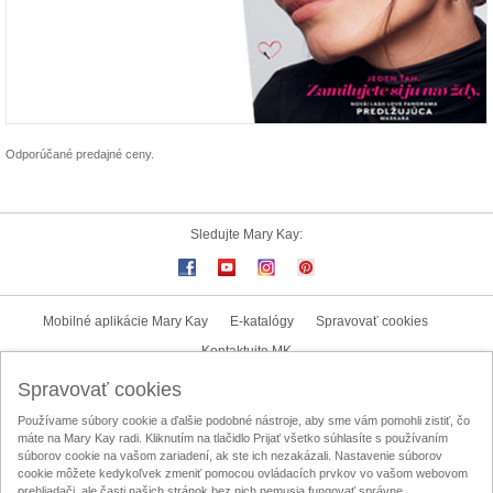
Odporúčané predajné ceny.
Sledujte Mary Kay:
Mobilné aplikácie Mary Kay
E-katalógy
Spravovať cookies
Kontaktujte MK
Spravovať cookies
Užívateľské podmienky
Zásady ochrany osobných údajov
Používame súbory cookie a ďalšie podobné nástroje, aby sme vám pomohli zistiť, čo
Mary Kay InTouch
Lokalizátor nezávislých kozmetických poradkýň
máte na Mary Kay radi. Kliknutím na tlačidlo Prijať všetko súhlasíte s používaním
súborov cookie na vašom zariadení, ak ste ich nezakázali. Nastavenie súborov
Oznamovací kanál
Licenčná zmluva na obsah vytvorený užívateľom
cookie môžete kedykoľvek zmeniť pomocou ovládacích prvkov vo vašom webovom
prehliadači, ale časti našich stránok bez nich nemusia fungovať správne.