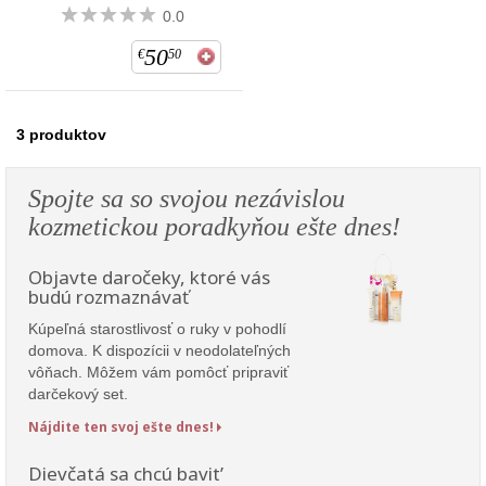
0.0
50
€
50
3
produktov
Spojte sa so svojou nezávislou
kozmetickou poradkyňou ešte dnes!
Objavte daročeky, ktoré vás
budú rozmaznávať
Kúpeľná starostlivosť o ruky v pohodlí
domova. K dispozícii v neodolateľných
vôňach. Môžem vám pomôcť pripraviť
darčekový set.
Nájdite ten svoj ešte dnes!
Dievčatá sa chcú bavit’