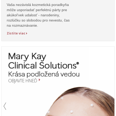
Vaša nezávislá kozmetická poradkyňa
môže usporiadat’ perfektnú párty pre
akúkol’vek udalost’ - narodeniny,
rozlúčku so slobodou pro nevestu, čas
na rozmaznávanie.
Zistite viac
OBJAVTE HNEĎ