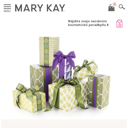
0
MENU
Nájdite svoju nezávislú
kozmetickú poradkyňu