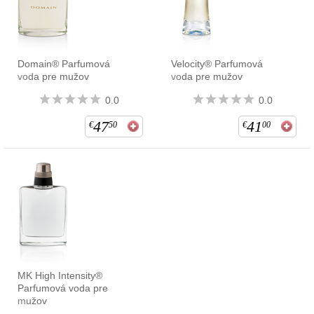
Domain® Parfumová
Velocity® Parfumová
voda pre mužov
voda pre mužov
0.0
0.0
47
41
€
50
€
00
MK High Intensity®
Parfumová voda pre
mužov