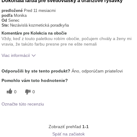
Dokonalá farba pre svetlovlásky a oranžové ryšavky
predložené
Pred 11 mesiacmi
podľa
Monika
Od
Senec
Ste:
Nezávislá kozmetická poradkyňa
Komentáre pre Kolekcia na obočie
Vždy, keď z touto paletkou robím obočie, počujem chvály a ženy mi
vravia, že takúto farbu presne pre ne ešte nemali
Viac informácií
tón pleti
svetlý
Odporučili by ste tento produkt?
Áno, odporúčam priateľovi
Ako sa vám páči odtieň tohto prípravku?
5
Pomohlo vám toto hodnotenie?
Ako porovnávate tento prípravok s inými
5
značkami dekoratívnej kozmetiky, ktoré ste
0
0
vyskúšali?
Označte túto recenziu
Zobraziť prehľad
1-1
Späť na začiatok