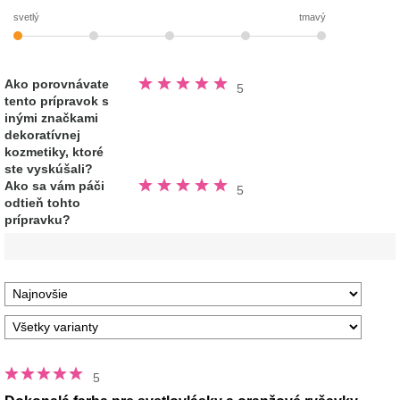
svetlý
tmavý
Hodnotené
Ako porovnávate
5
5.0
tento prípravok s
z
5
inými značkami
hviezdičiek
dekoratívnej
kozmetiky, ktoré
ste vyskúšali?
Hodnotené
Ako sa vám páči
5
5.0
odtieň tohto
z
5
prípravku?
hviezdičiek
5