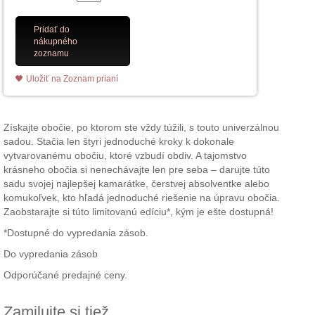
Pridať do
nákupného
zoznamu
Uložiť na Zoznam prianí
Získajte obočie, po ktorom ste vždy túžili, s touto univerzálnou
sadou. Stačia len štyri jednoduché kroky k dokonale
vytvarovanému obočiu, ktoré vzbudí obdiv. A tajomstvo
krásneho obočia si nenechávajte len pre seba – darujte túto
sadu svojej najlepšej kamarátke, čerstvej absolventke alebo
komukoľvek, kto hľadá jednoduché riešenie na úpravu obočia.
Zaobstarajte si túto limitovanú edíciu*, kým je ešte dostupná!
*Dostupné do vypredania zásob.
Do vypredania zásob
Odporúčané predajné ceny.
Zamilujte si tiež ...