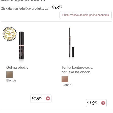
53
€
50
Získajte následujúce produkty za:
Pridať všetko do nákupného zoznamu
Gél na obočie
Tenká kontúrovacia
ceruzka na obočie
Blonde
Blonde
18
€
00
16
€
00