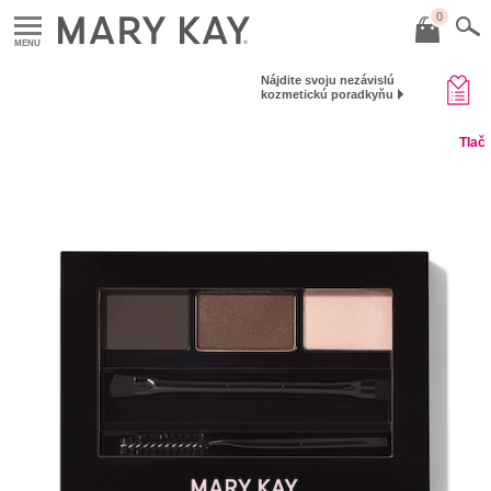
0
MENU
Nájdite svoju nezávislú
kozmetickú poradkyňu
Tlač