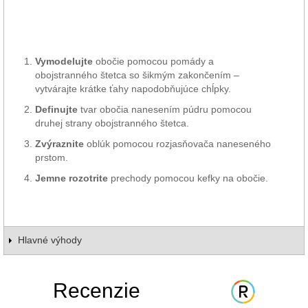
Vymodelujte
obočie pomocou pomády a
obojstranného štetca so šikmým zakončením –
vytvárajte krátke ťahy napodobňujúce chĺpky.
Definujte
tvar obočia nanesením púdru pomocou
druhej strany obojstranného štetca.
Zvýraznite
oblúk pomocou rozjasňovača naneseného
prstom.
Jemne rozotrite
prechody pomocou kefky na obočie.
Hlavné výhody
Recenzie