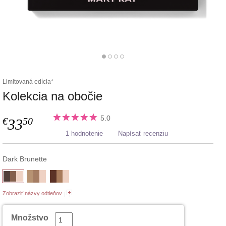
Limitovaná edícia*
Kolekcia na obočie
5.0
€
50
33
1 hodnotenie
Napísať recenziu
Dark Brunette
Zobraziť názvy odtieňov
Množstvo