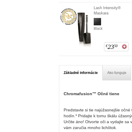
Lash Intensity®
Maskara
Black
23
€
50
Základné informácie
Ako funguje
Chromafusion™ Očné tiene
Predstavte si tie najúžasnejšie očné
hodín.* Pridajte k tomu škálu úžasnýc
Určite áno! Otvorte oči a vydajte s
vám zaručia mnoho lichôtok.