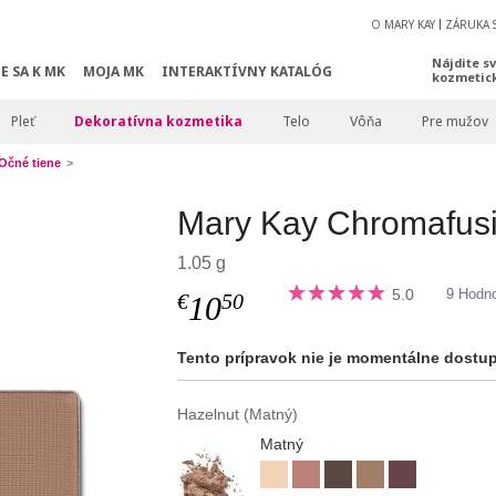
O MARY KAY
ZÁRUKA 
Nájdite s
E SA K MK
MOJA MK
INTERAKTÍVNY KATALÓG
kozmetic
Pleť
Dekoratívna kozmetika
Telo
Vôňa
Pre mužov
Očné tiene
Mary Kay Chromafusi
1.05 g
5.0
9 Hodno
€
50
10
Tento prípravok nie je momentálne dostu
Hazelnut (Matný)
Matný