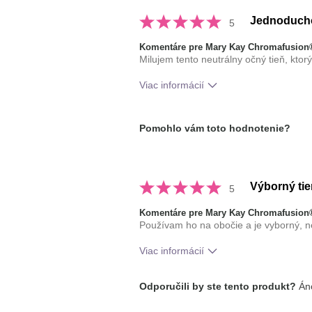
Jednoducho
5
Komentáre pre Mary Kay Chromafusion®
Milujem tento neutrálny očný tieň, ktor
Viac informácií
tón pleti
Ako sa vám páči odtieň tohto prípr
Pomohlo vám toto hodnotenie?
Ako porovnávate tento prípravok s 
dekoratívnej kozmetiky, ktoré ste vy
Výborný tie
5
Komentáre pre Mary Kay Chromafusion®
Používam ho na obočie a je vyborný, ne
Viac informácií
Ako sa vám páči odtieň tohto prípr
Odporučili by ste tento produkt?
Áno
Ako porovnávate tento prípravok s 