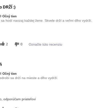
 DRŽÍ :)
 Očný tien
ý sa hodí naozaj každej žene. Skvele drží a veľmi dlho vydrží.
svetlý
2
0
Označte túto recenziu
avku?
5
inými značkami
skúšali?
5
ň
 Očný tien
drobí sa drží na mieste a dlho vydrží.
avku?
, odporúčam priateľovi
5
inými značkami