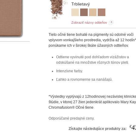
Trblietavý
Zobraziť názvy odtieňov
Tieto očné tiene bohaté na pigmenty sú odolné voči
vplyvom vonkajšieho prostredia, vydržia až 12 hodín
ponúkame ich v širokej škále úžasných odtieňov.
Odtiene vyvinuté pod dohľadom vizážistov a
odskúšané na množstve rôznych tónov pleti.
Intenzívne farby.
Ľahko a rovnomerne sa nanášajú.
*Výsledky vyplývajú z 12hodinovej nezávislej klinicke
štúdie, v ktorej 27 žien jedenkrát aplikovalo Mary Ka
Chromafusion® Očné tiene
Odporúčané predajné ceny.
4
€
Získajte následujúce produkty za: