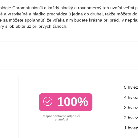
nológie Chromafusion® a každý hladký a rovnomerný ťah uvoľní veľmi pô
é a vrstviteľné a hladko prechádzajú jedna do druhej, takže môžete do
e sa môžete spoľahnúť, že vďaka nim budete krásna pri práci, v nepriaz
ý si obľúbite už pri prvých ťahoch.
5 hviez
100%
4 hviez
3 hviez
respondentov to odporučí
2 hviez
priateľovi
1 hvie