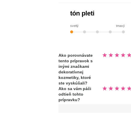
tón pleti
svetlý
tmavý
Hodnotené
Ako porovnávate
5.0
tento prípravok s
z
5
inými značkami
hviezdičiek
dekoratívnej
kozmetiky, ktoré
ste vyskúšali?
Hodnotené
Ako sa vám páči
5.0
odtieň tohto
z
5
prípravku?
hviezdičiek