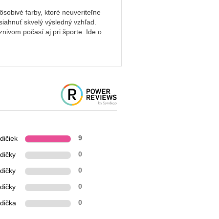
sobivé farby, ktoré neuveriteľne
siahnuť skvelý výsledný vzhľad.
nivom počasí aj pri športe. Ide o
dičiek
9
dičky
0
dičky
0
dičky
0
zdička
0