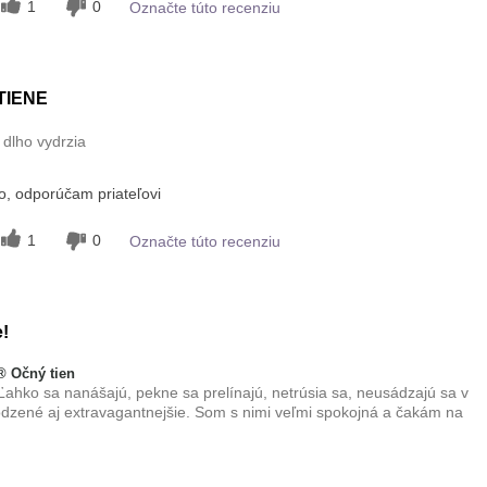
1
0
Označte túto recenziu
skúšali?
5
TIENE
 dlho vydrzia
, odporúčam priateľovi
1
0
Označte túto recenziu
e!
 Očný tien
 Ľahko sa nanášajú, pekne sa prelínajú, netrúsia sa, neusádzajú sa v
odzené aj extravagantnejšie. Som s nimi veľmi spokojná a čakám na