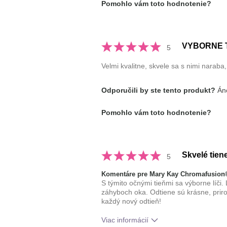
Pomohlo vám toto hodnotenie?
dekoratívnej kozmetiky, ktoré ste vy
VYBORNE 
5
Velmi kvalitne, skvele sa s nimi naraba,
Odporučili by ste tento produkt?
Áno
Pomohlo vám toto hodnotenie?
Skvelé tien
5
Komentáre pre Mary Kay Chromafusion®
S týmito očnými tieňmi sa výborne líči.
záhyboch oka. Odtiene sú krásne, prir
každý nový odtieň!
Viac informácií