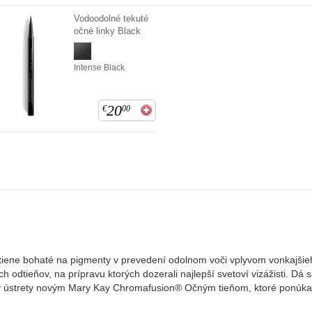
Vodoodolné tekuté
očné linky Black
Intense Black
20
€
00
 tiene bohaté na pigmenty v prevedení odolnom voči vplyvom vonkajšieh
h odtieňov, na prípravu ktorých dozerali najlepší svetoví vizážisti. Dá
a v ústrety novým Mary Kay Chromafusion® Očným tieňom, ktoré ponúkaj