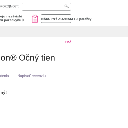
SPOKOJNOSTI
voju nezávislú
NÁKUPNÝ ZOZNAM
(
0
) položky
kú poradkyňu
Tlač
on® Očný tien
tenia
Napísať recenziu
pný!