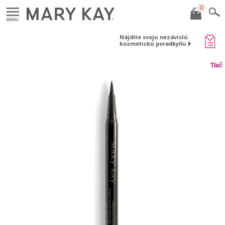
0
MENU
Nájdite svoju nezávislú
kozmetickú poradkyňu
Tlač