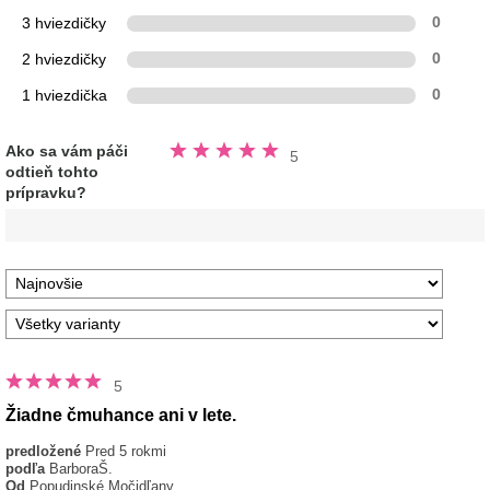
3 hviezdičky
0
2 hviezdičky
0
1 hviezdička
0
Hodnotené
Ako sa vám páči
5
5.0
odtieň tohto
z
5
prípravku?
hviezdičiek
5
Žiadne čmuhance ani v lete.
predložené
Pred 5 rokmi
podľa
BarboraŠ.
Od
Popudinské Močidľany