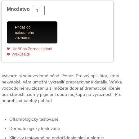
Množstvo
Pridať do
nákupného
zoznamu
Uložiť na Zoznam prianí
Vyskúšajte
Vytvorte si sebavedomé očné líčenie. Presný aplikátor, ktorý
nekvapká, vám umožní vykresliť prepracované detaily. Vďaka
vodoodolnému zloženiu si môžete dopriať dramatické líčenie
bez starostí, čierny pigment dodá mejkapu na výraznosti. Pre
neprehliadnuteľný pohľad.
Oftalmologicky testované
Dermatologicky testované
Klinicky testované na podráždenie pleti a alergie