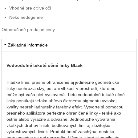
Vhodné pre citlivé oči
Nekomedogénne
Odporúčané predajné ceny.
Základné informácie
Vodoodolné tekuté očné linky Black
Hladké línie, presné ohraničenie aj jedinečné geometrické
linky neohrozia slzy, pot ani vlhkosť v prostredí, ktorému
môže byť vaša pleť vystavená. Tieto vodoodolné tekuté očné
linky ponúkajú vďaka uhľovo čiernemu pigmentu vysokej
kvality neprehliadnuteľný farebný efekt. Vytvorte si pomocou
presného aplikátora perfektne ohraničené linky - tenké ako
ostrie alebo výrazné a odvážne. Jednoduché vytváranie
všetkých druhov liniek, bodkovaných línií aj zložitejšie
vykresľovaných liniek. Produkt hneď zaschýna, nesteká,
nerozmazáva sa ani nerozpíja. Líčenie, ktoré si zamilujete,