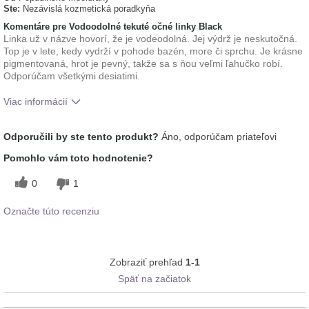
Ste:
Nezávislá kozmetická poradkyňa
Komentáre pre Vodoodolné tekuté očné linky Black
Linka už v názve hovorí, že je vodeodolná. Jej výdrž je neskutočná.
Top je v lete, kedy vydrží v pohode bazén, more či sprchu. Je krásne
pigmentovaná, hrot je pevný, takže sa s ňou veľmi ľahučko robí.
Odporúčam všetkými desiatimi.
Viac informácií
Ako sa vám páči odtieň tohto prípravku?
5
Odporučili by ste tento produkt?
Áno, odporúčam priateľovi
Pomohlo vám toto hodnotenie?
0
1
Označte túto recenziu
Zobraziť prehľad
1-1
Späť na začiatok