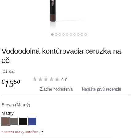
Vodoodolná kontúrovacia ceruzka na
oči
.01 oz.
0.0
€
50
15
Žiadne hodnotenia
Napíšte prvú recenziu
Brown (Matný)
Matný
Zobraziť názvy odtieňov