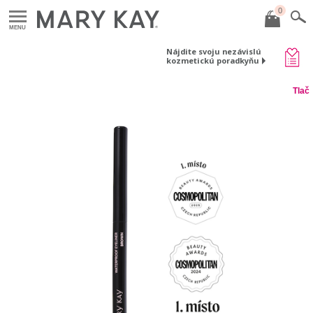
0
MENU
Nájdite svoju nezávislú
kozmetickú poradkyňu
Tlač