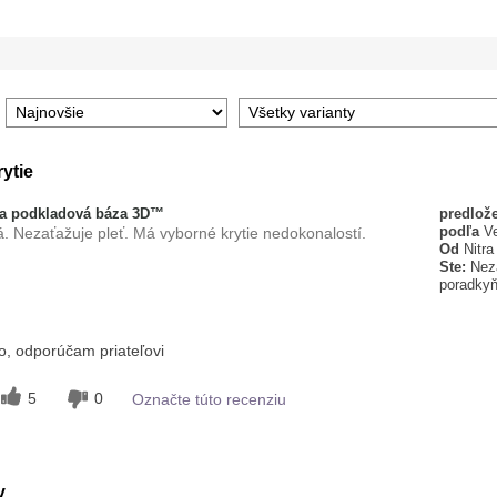
ytie
a podkladová báza 3D™
predlož
podľa
V
. Nezaťažuje pleť. Má vyborné krytie nedokonalostí.
Od
Nitra
Ste:
Nez
poradky
avku?
, odporúčam priateľovi
5
inými
5
0
Označte túto recenziu
oré ste
5
y