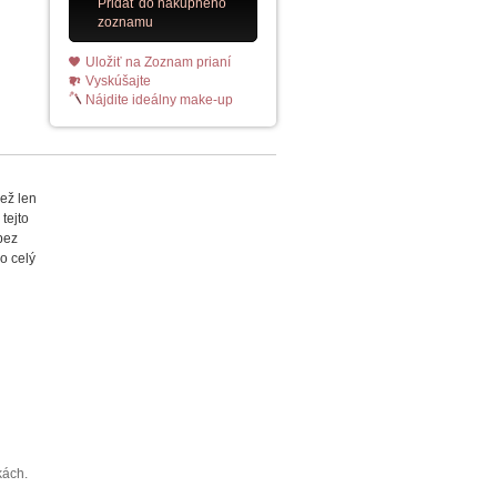
Pridať do nákupného
zoznamu
Uložiť na Zoznam prianí
Vyskúšajte
Nájdite ideálny make-up
ež len
tejto
bez
po celý
kách.