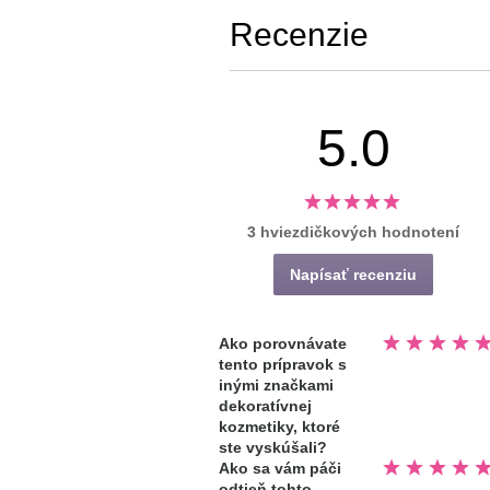
Recenzie
5.0
3 hviezdičkových hodnotení
Napísať recenziu
Hodnotené
Ako porovnávate
5.0
tento prípravok s
z
5
inými značkami
hviezdičiek
dekoratívnej
kozmetiky, ktoré
ste vyskúšali?
Hodnotené
Ako sa vám páči
5.0
odtieň tohto