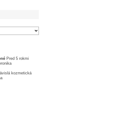
ené
Pred 5 rokmi
eronika
ávislá kozmetická
ňa