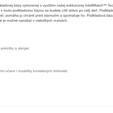
dkladovej bázy vytvorenej s využitím našej exkluzívnej IntelliMatch™ Te
ti; s touto podkladovou bázou sa budete cítiť dobre po celý deň. Podkl
eť, pomáha ju chrániť pred starnutím a spomaľuje ho. Podkladová bá
oré je možné nanášať v niekoľkých vrstvách.
 pokožky a alergie;
ými očami i nositeľky kontaktných šošoviek;