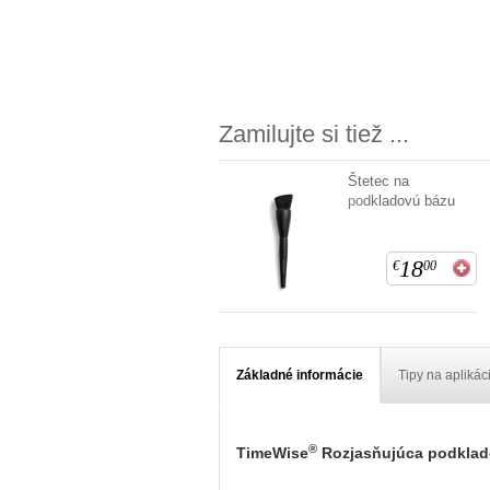
Zamilujte si tiež ...
Štetec na
podkladovú bázu
18
€
00
Základné informácie
Tipy na aplikác
®
TimeWise
Rozjasňujúca podkla