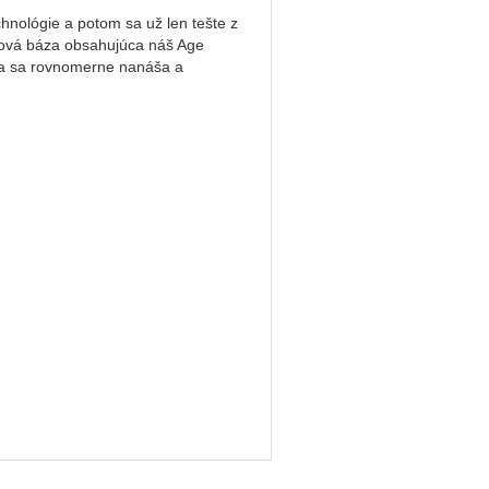
chnológie a potom sa už len tešte z
adová báza obsahujúca náš Age
za sa rovnomerne nanáša a