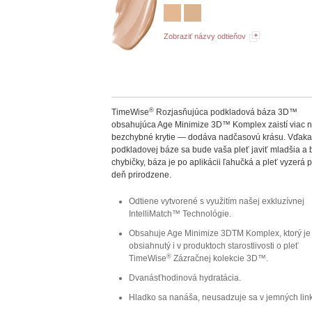
Zobraziť názvy odtieňov
®
TimeWise
Rozjasňujúca podkladová báza 3D™
obsahujúca Age Minimize 3D™ Komplex zaistí viac n
bezchybné krytie — dodáva nadčasovú krásu. Vďaka 
podkladovej báze sa bude vaša pleť javiť mladšia a 
chybičky, báza je po aplikácii ľahučká a pleť vyzerá 
deň prirodzene.
Odtiene vytvorené s využitím našej exkluzívnej
IntelliMatch™ Technológie.
Obsahuje Age Minimize 3DTM Komplex, ktorý je
obsiahnutý i v produktoch starostlivosti o pleť
®
TimeWise
Zázračnej kolekcie 3D™.
Dvanásťhodinová hydratácia.
Hladko sa nanáša, neusadzuje sa v jemných lin