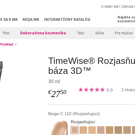
O MARY KAY
ZÁRUKA 
Nájdite s
E SA K MK
MOJA MK
INTERAKTÍVNY KATALÓG
kozmetic
Pleť
Dekoratívna kozmetika
Telo
Vôňa
Pre mužov
Podklad
TimeWise® Rozjasňu
báza 3D™
30 ml
5.0
3 Hodno
€
50
27
Beige C 110 (Rozjasňujúci)
Rozjasňujúci