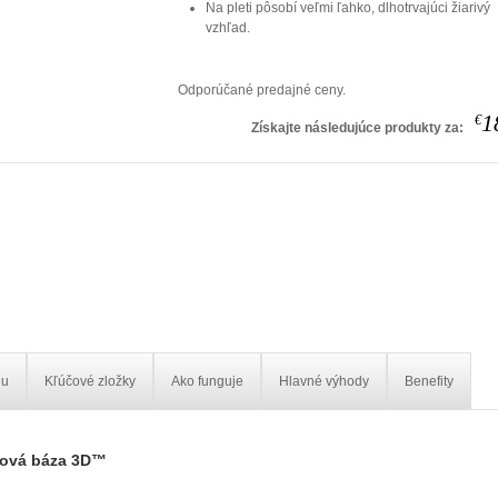
Na pleti pôsobí veľmi ľahko, dlhotrvajúci žiarivý
vzhľad.
Odporúčané predajné ceny.
1
€
Získajte následujúce produkty za:
iu
Kľúčové zložky
Ako funguje
Hlavné výhody
Benefity
dová báza 3D™