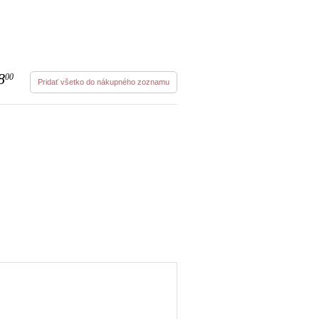
8
00
Pridať všetko do nákupného zoznamu