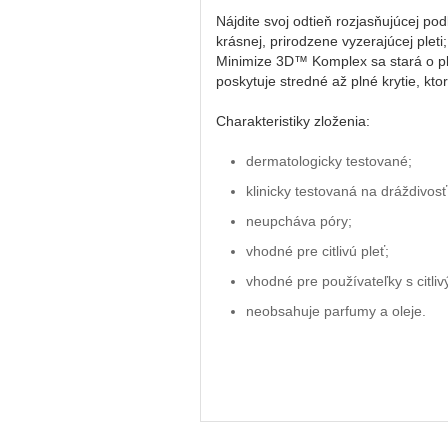
Nájdite svoj odtieň rozjasňujúcej po
krásnej, prirodzene vyzerajúcej ple
Minimize 3D™ Komplex sa stará o pl
poskytuje stredné až plné krytie, kt
Charakteristiky zloženia:
dermatologicky testované;
klinicky testovaná na dráždivosť
neupcháva póry;
vhodné pre citlivú pleť;
vhodné pre používateľky s citliv
neobsahuje parfumy a oleje.