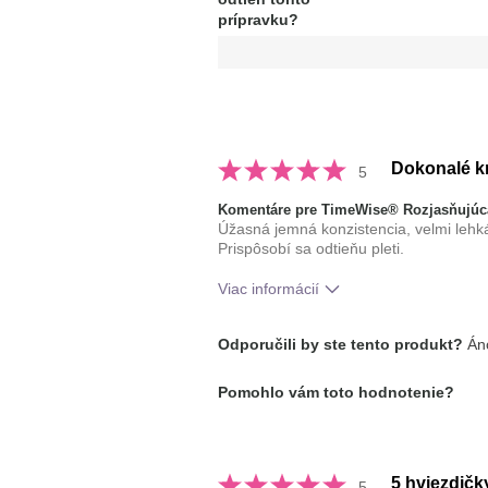
z
5
prípravku?
hviezdičiek
Dokonalé kr
5
Komentáre pre TimeWise® Rozjasňujúc
Úžasná jemná konzistencia, velmi lehká
Prispôsobí sa odtieňu pleti.
Viac informácií
Ako sa vám páči odtieň tohto prípr
Odporučili by ste tento produkt?
Áno
Ako porovnávate tento prípravok s 
Pomohlo vám toto hodnotenie?
značkami dekoratívnej kozmetiky, kt
vyskúšali?
5 hviezdičk
5