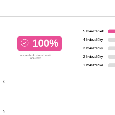
5 hviezdičiek
100%
4 hviezdičky
3 hviezdičky
respondentov to odporučí
2 hviezdičky
priateľovi
1 hviezdička
5
5