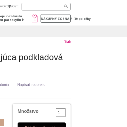
SPOKOJNOSTI
voju nezávislú
NÁKUPNÝ ZOZNAM
(
0
) položky
kú poradkyňu
Tlač
júca podkladová
tenia
Napísať recenziu
Množstvo