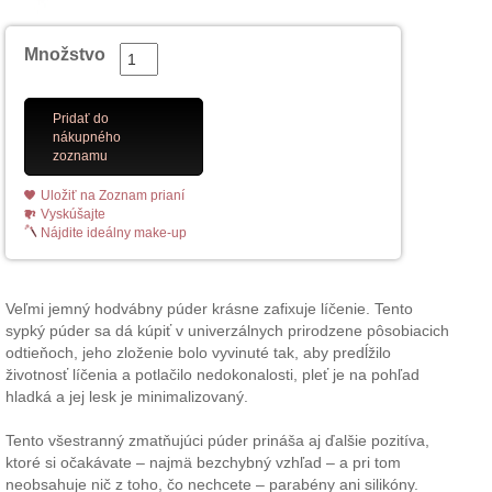
Množstvo
Pridať do
nákupného
zoznamu
Uložiť na Zoznam prianí
Vyskúšajte
Nájdite ideálny make-up
Veľmi jemný hodvábny púder krásne zafixuje líčenie. Tento
sypký púder sa dá kúpiť v univerzálnych prirodzene pôsobiacich
odtieňoch, jeho zloženie bolo vyvinuté tak, aby predĺžilo
životnosť líčenia a potlačilo nedokonalosti, pleť je na pohľad
hladká a jej lesk je minimalizovaný.
Tento všestranný zmatňujúci púder prináša aj ďalšie pozitíva,
ktoré si očakávate – najmä bezchybný vzhľad – a pri tom
neobsahuje nič z toho, čo nechcete – parabény ani silikóny.