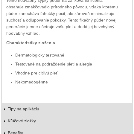
Tento hodvábny sypký púder na zafixovanie líčenia
obsahuje zmäkčovadlo prírodného pôvodu, vďaka ktorému
púder zanecháva ľahučký pocit, ale zároveň minimalizuje
suchosť a odlupovanie pokožky. Tento fixačný púder novej
generácie jemne ošetruje vašu pleť a dodá jej bezchybný
hodvábny vzhľad.
Charakteristiky zloženia
Dermatologicky testované
Testované na podráždenie pleti a alergie
Vhodné pre citlivú pleť
Nekomedogénne
Tipy na aplikáciu
Kľúčové zložky
Benefity