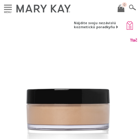
0
MENU
Nájdite svoju nezávislú
kozmetickú poradkyňu
Tlač