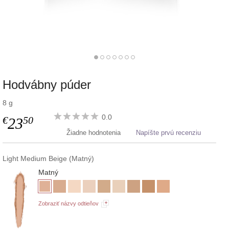
Hodvábny púder
8 g
0.0
€
50
23
Žiadne hodnotenia
Napíšte prvú recenziu
Light Medium Beige (Matný)
Matný
Zobraziť názvy odtieňov