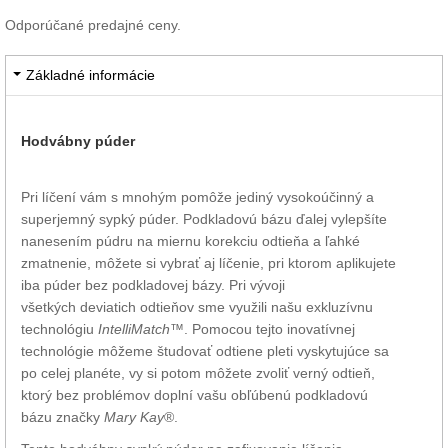
Odporúčané predajné ceny.
Základné informácie
Hodvábny púder
Pri líčení vám s mnohým pomôže jediný vysokoúčinný a
superjemný sypký púder. Podkladovú bázu ďalej vylepšíte
nanesením púdru na miernu korekciu odtieňa a ľahké
zmatnenie, môžete si vybrať aj líčenie, pri ktorom aplikujete
iba púder bez podkladovej bázy. Pri vývoji
všetkých deviatich odtieňov sme využili našu exkluzívnu
technológiu
IntelliMatch
™. Pomocou tejto inovatívnej
technológie môžeme študovať odtiene pleti vyskytujúce sa
po celej planéte, vy si potom môžete zvoliť verný odtieň,
ktorý bez problémov doplní vašu obľúbenú podkladovú
bázu značky
Mary Kay
®.