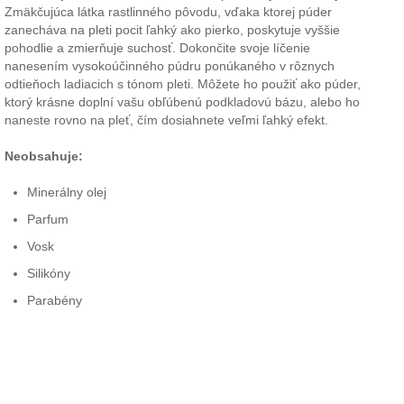
Zmäkčujúca látka rastlinného pôvodu, vďaka ktorej púder
zanecháva na pleti pocit ľahký ako pierko, poskytuje vyššie
pohodlie a zmierňuje suchosť. Dokončite svoje líčenie
nanesením vysokoúčinného púdru ponúkaného v rôznych
odtieňoch ladiacich s tónom pleti. Môžete ho použiť ako púder,
ktorý krásne doplní vašu obľúbenú podkladovú bázu, alebo ho
naneste rovno na pleť, čím dosiahnete veľmi ľahký efekt.
Neobsahuje:
Minerálny olej
Parfum
Vosk
Silikóny
Parabény