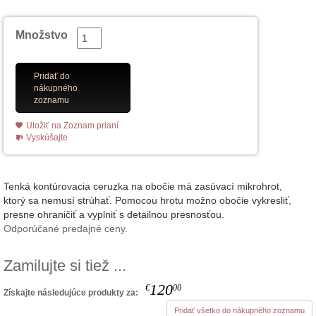
Množstvo
Pridať do
nákupného
zoznamu
Uložiť na Zoznam prianí
Vyskúšajte
Tenká kontúrovacia ceruzka na obočie má zasúvací mikrohrot,
ktorý sa nemusí strúhať. Pomocou hrotu možno obočie vykresliť,
presne ohraničiť a vyplniť s detailnou presnosťou.
Odporúčané predajné ceny.
Zamilujte si tiež ...
120
€
00
Získajte následujúce produkty za:
Pridať všetko do nákupného zoznamu