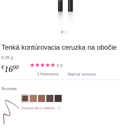
Tenká kontúrovacia ceruzka na obočie
0,28 g
5.0
€
00
16
3 Hodnotenia
Napísať recenziu
Brunette
Zobraziť názvy odtieňov