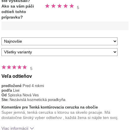
ste vyskúšali?
Hodnotené
Ako sa vám páči
5
5.0
odtieň tohto
z
5
prípravku?
hviezdičiek
5
Veľa odtieňov
predložené
Pred 4 rokmi
podľa
Liwi
Od
Spisska Nová Ves
Ste:
Nezávislá kozmetická poradkyňa
Komentáre pre Tenká kontúrovacia ceruzka na obočie
Super jemná, tenká ceruzka s ktorou sa skvelo pracuje. Má
dostatočne široký vyber odtieňov , každá žena si nájde ten svoj.
Viac informácií