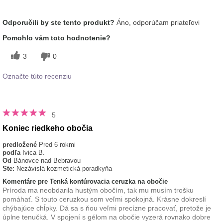
Ako sa vám páči odtieň tohto prípravku?
5
Odporučili by ste tento produkt?
Áno, odporúčam priateľovi
Ako porovnávate tento prípravok s inými
5
Pomohlo vám toto hodnotenie?
značkami dekoratívnej kozmetiky, ktoré ste
vyskúšali?
3
0
Označte túto recenziu
5
Koniec riedkeho obočia
predložené
Pred 6 rokmi
podľa
Ivica B.
Od
Bánovce nad Bebravou
Ste:
Nezávislá kozmetická poradkyňa
Komentáre pre Tenká kontúrovacia ceruzka na obočie
Príroda ma neobdarila hustým obočím, tak mu musím trošku
pomáhať. S touto ceruzkou som veľmi spokojná. Krásne dokreslí
chýbajúce chĺpky. Dá sa s ňou veľmi precízne pracovať, pretože je
úplne tenučká. V spojení s gélom na obočie vyzerá rovnako dobre