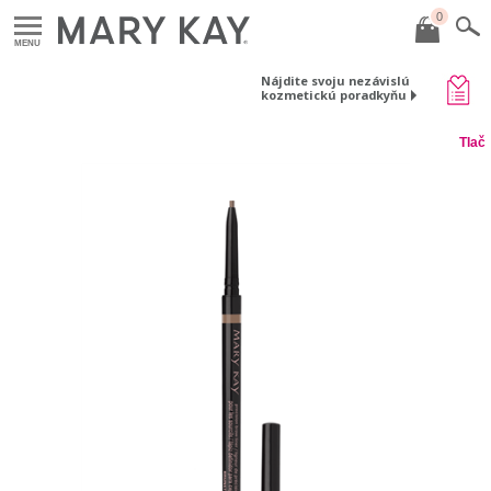
0
MENU
Nájdite svoju nezávislú
kozmetickú poradkyňu
Tlač