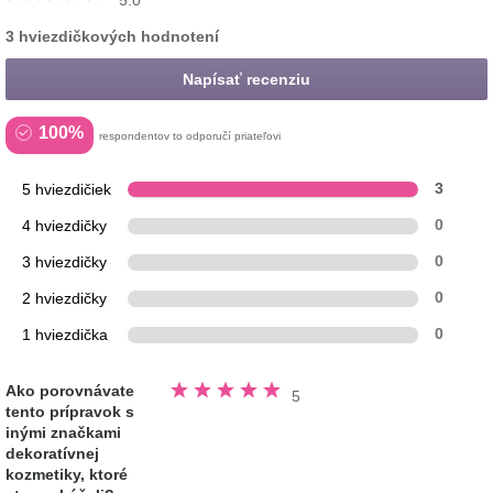
3 hviezdičkových hodnotení
Napísať recenziu
100%
respondentov to odporučí priateľovi
5 hviezdičiek
3
4 hviezdičky
0
3 hviezdičky
0
2 hviezdičky
0
1 hviezdička
0
Hodnotené
Ako porovnávate
5
5.0
tento prípravok s
z
5
inými značkami
hviezdičiek
dekoratívnej
kozmetiky, ktoré