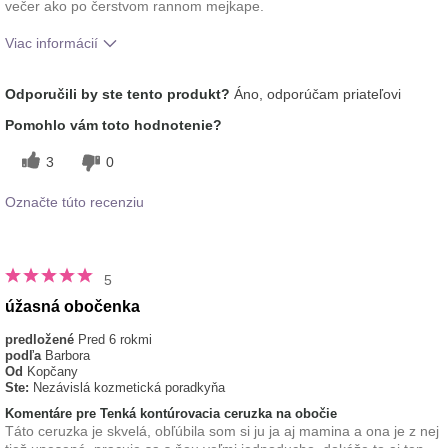
večer ako po čerstvom rannom mejkape.
Viac informácií
Ako sa vám páči odtieň tohto prípravku?
5
Odporučili by ste tento produkt?
Áno, odporúčam priateľovi
Ako porovnávate tento prípravok s inými
5
Pomohlo vám toto hodnotenie?
značkami dekoratívnej kozmetiky, ktoré ste
vyskúšali?
3
0
Označte túto recenziu
5
úžasná obočenka
predložené
Pred 6 rokmi
podľa
Barbora
Od
Kopčany
Ste:
Nezávislá kozmetická poradkyňa
Komentáre pre Tenká kontúrovacia ceruzka na obočie
Táto ceruzka je skvelá, obľúbila som si ju ja aj mamina a ona je z nej