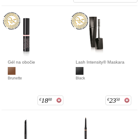
Gél na obočie
Lash Intensity® Maskara
Brunette
Black
18
23
€
00
€
50