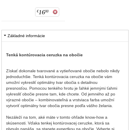
16
€
00
Základné informácie
Tenká kontúrovacia ceruzka na obočie
Získať dokonale tvarované a vytieňované obočie nebolo nikdy
jednoduchšie. Tenká kontúrovacia ceruzka na obočie vám
umožní vykresliť optimálny tvar obočia s detailnou
presnosťou. Pomocou tenkého hrotu je ľahké jemnými ťahmi
vykresliť obočie presne tam, kde chcete. Od jemného až po
výrazné obočie – kombinovateľná a vrstviaca farba umožní
vytvoriť optimálny tvar obočia presne podľa vášho želania.
Nezáleží na tom, aké máte v tomto ohľade know-how a
skúsenosti. Vďaka tenkej kontúrovacej ceruzke, ktorá sa
plynulo nanáša, sa stanete expertkou na obočie. Vyberte si