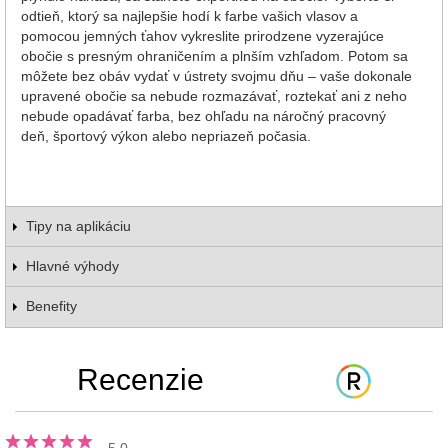
odtieň, ktorý sa najlepšie hodí k farbe vašich vlasov a
pomocou jemných ťahov vykreslite prirodzene vyzerajúce
obočie s presným ohraničením a plnším vzhľadom. Potom sa
môžete bez obáv vydať v ústrety svojmu dňu – vaše dokonale
upravené obočie sa nebude rozmazávať, roztekať ani z neho
nebude opadávať farba, bez ohľadu na náročný pracovný
deň, športový výkon alebo nepriazeň počasia.
Tipy na aplikáciu
Hlavné výhody
Benefity
Recenzie
5.0