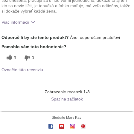
tiež unesená, pracuje sa s ňou veľmi jednoducho, dokáže to aj ten
kto sa nevie líčiť, je tenučká a ľahko maľuje, má veľa odtieňov, takže
si dokáže vybrať každá žena.
Viac informácií
Ako sa vám páči odtieň tohto prípravku?
5
Odporučili by ste tento produkt?
Áno, odporúčam priateľovi
Ako porovnávate tento prípravok s inými
5
Pomohlo vám toto hodnotenie?
značkami dekoratívnej kozmetiky, ktoré ste
vyskúšali?
3
0
Označte túto recenziu
Zobrazenie recenzií
1-3
Späť na začiatok
Sledujte Mary Kay: