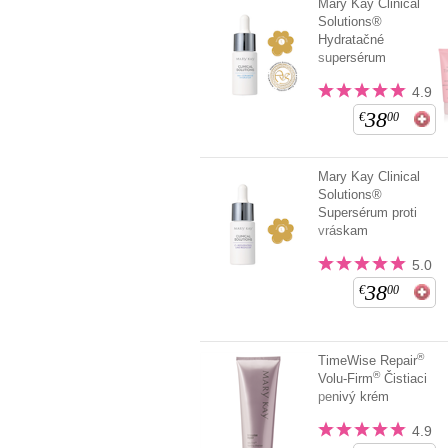
Mary Kay Clinical
Solutions®
Hydratačné
supersérum
4.9
38
€
00
Mary Kay Clinical
Solutions®
Supersérum proti
vráskam
5.0
38
€
00
®
TimeWise Repair
®
Volu-Firm
Čistiaci
penivý krém
4.9