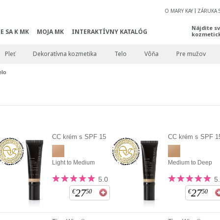
O MARY KAY
ZÁRUKA 
Nájdite s
E SA K MK
MOJA MK
INTERAKTÍVNY KATALÓG
kozmetic
Pleť
Dekoratívna kozmetika
Telo
Vôňa
Pre mužov
elo
CC krém s SPF 15
CC krém s SPF 1
Light to Medium
Medium to Deep
5.0
5
27
27
€
50
€
50