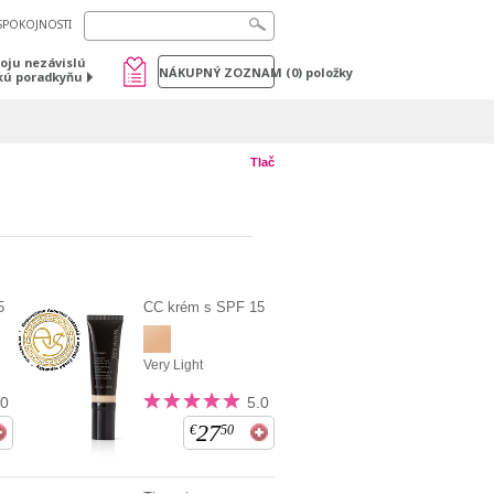
SPOKOJNOSTI
voju nezávislú
NÁKUPNÝ ZOZNAM
(
0
) položky
kú poradkyňu
Tlač
5
CC krém s SPF 15
Very Light
.0
5.0
27
€
50