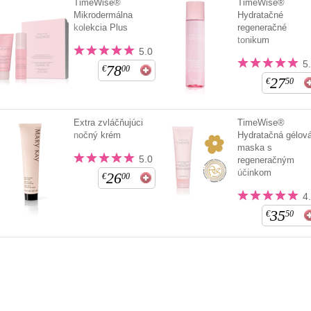
TimeWise®
TimeWise®
Mikrodermálna
Hydratačné
kolekcia Plus
regeneračné
tonikum
5.0
5
78
€
00
27
€
50
Extra zvláčňujúci
TimeWise®
nočný krém
Hydratačná gélov
maska s
5.0
regeneračným
účinkom
26
€
00
4
35
€
50