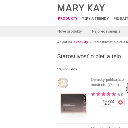
PRODUKTY
TIPY A TRENDY
PRIDAJT
Nové produkty
Najpredávanejšie
Späť na
Produkty
Starostlivosť o pleť a t
Starostlivosť o pleť a telo
13
produktov
Obrúsky pohlcujúce
mastnotu (75 ks)
5.0
10
€
00