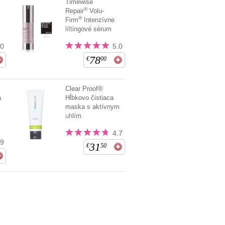
Timewise
®
Repair
Volu-
®
Firm
Intenzívne
liftingové sérum
.0
5.0
78
€
00
Clear Proof®
á
Hĺbkovo čistiaca
maska s aktívnym
uhlím
4.7
.9
31
€
50