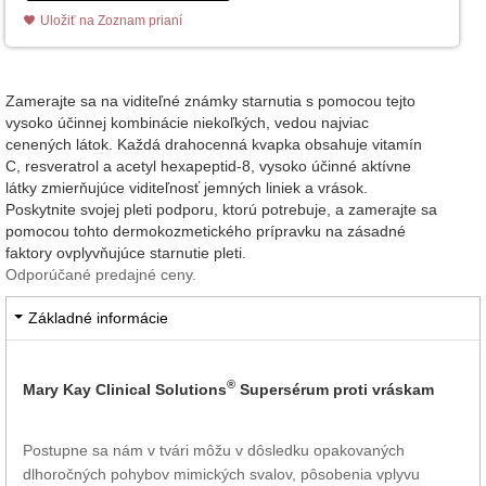
Uložiť na Zoznam prianí
Zamerajte sa na viditeľné známky starnutia s pomocou tejto
vysoko účinnej kombinácie niekoľkých, vedou najviac
cenených látok. Každá drahocenná kvapka obsahuje vitamín
C, resveratrol a acetyl hexapeptid-8, vysoko účinné aktívne
látky zmierňujúce viditeľnosť jemných liniek a vrások.
Poskytnite svojej pleti podporu, ktorú potrebuje, a zamerajte sa
pomocou tohto dermokozmetického prípravku na zásadné
faktory ovplyvňujúce starnutie pleti.
Odporúčané predajné ceny.
Základné informácie
®
Mary Kay Clinical Solutions
Supersérum proti vráskam
Postupne sa nám v tvári môžu v dôsledku opakovaných
dlhoročných pohybov mimických svalov, pôsobenia vplyvu