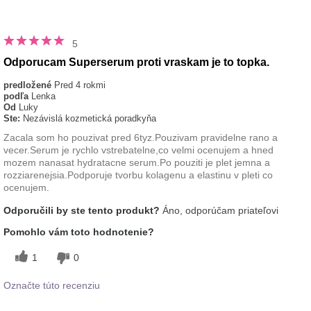
5
Odporucam Superserum proti vraskam je to topka.
predložené
Pred 4 rokmi
podľa
Lenka
Od
Luky
Ste:
Nezávislá kozmetická poradkyňa
Zacala som ho pouzivat pred 6tyz.Pouzivam pravidelne rano a
vecer.Serum je rychlo vstrebatelne,co velmi ocenujem a hned
mozem nanasat hydratacne serum.Po pouziti je plet jemna a
rozziarenejsia.Podporuje tvorbu kolagenu a elastinu v pleti co
ocenujem.
Odporučili by ste tento produkt?
Áno, odporúčam priateľovi
Pomohlo vám toto hodnotenie?
1
0
Označte túto recenziu