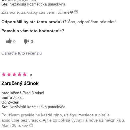
Ste:
Nezávislá kozmetická poradkyňa
Zázračné, za krátky čas veľmi účinné❤️😇
Odporučili by ste tento produkt?
Áno, odporúčam priateľovi
Pomohlo vám toto hodnotenie?
0
0
Označte túto recenziu
5
Zaručený účinok
predložené
Pred 3 rokmi
podľa
Zuzka
Od
Zvolen
Ste:
Nezávislá kozmetická poradkyňa
Používam pravidelne každé ráno, už štyri mesiace a pleť je
absolútne bez vrások. Aj tie čo boli sa vytratili a nové už nevznikajú.
Mám 36 rokov 😉