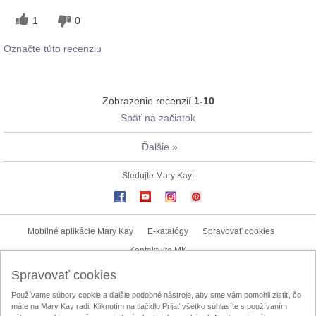
1
0
Označte túto recenziu
Zobrazenie recenzií
1-10
Späť na začiatok
Ďalšie
»
Sledujte Mary Kay:
Mobilné aplikácie Mary Kay
E-katalógy
Spravovať cookies
Kontaktujte MK
Spravovať cookies
Užívateľské podmienky
Zásady ochrany osobných údajov
Používame súbory cookie a ďalšie podobné nástroje, aby sme vám pomohli zistiť, čo
Mary Kay InTouch
Lokalizátor nezávislých kozmetických poradkýň
máte na Mary Kay radi. Kliknutím na tlačidlo Prijať všetko súhlasíte s používaním