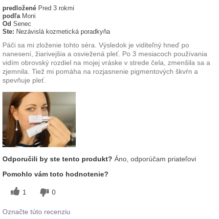
predložené
Pred 3 rokmi
podľa
Moni
Od
Senec
Ste:
Nezávislá kozmetická poradkyňa
Páči sa mi zloženie tohto séra. Výsledok je viditeľný hneď po
nanesení, žiarivejšia a osviežená pleť. Po 3 mesiacoch používania
vidím obrovský rozdiel na mojej vráske v strede čela, zmenšila sa a
zjemnila. Tiež mi pomáha na rozjasnenie pigmentových škvŕn a
spevňuje pleť.
Odporučili by ste tento produkt?
Áno, odporúčam priateľovi
Pomohlo vám toto hodnotenie?
1
0
Označte túto recenziu