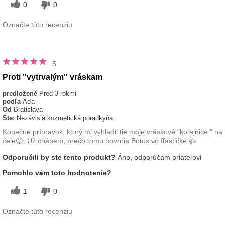
0
0
Označte túto recenziu
5
Proti "vytrvalým" vráskam
predložené
Pred 3 rokmi
podľa
Aďa
Od
Bratislava
Ste:
Nezávislá kozmetická poradkyňa
Konečne prípravok, ktorý mi vyhladil tie moje vráskové "koľajnice " na
čele😊. Už chápem, prečo tomu hovoria Botox vo fľaštičke 👍
Odporučili by ste tento produkt?
Áno, odporúčam priateľovi
Pomohlo vám toto hodnotenie?
1
0
Označte túto recenziu