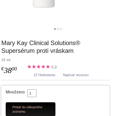
Mary Kay Clinical Solutions®
Supersérum proti vráskam
15 ml
5.0
€
00
38
22 Hodnotenia
Napísať recenziu
Množstvo
Pridať do nákupného
zoznamu