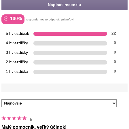
Napísať recenziu
100%
respondentov to odporučí priateľovi
5 hviezdičiek
22
4 hviezdičky
0
3 hviezdičky
0
2 hviezdičky
0
1 hviezdička
0
5
Malý pomocník, veľký účinok!