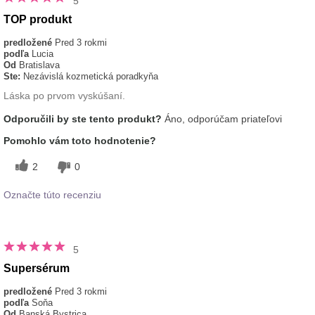
5
TOP produkt
predložené
Pred 3 rokmi
podľa
Lucia
Od
Bratislava
Ste:
Nezávislá kozmetická poradkyňa
Láska po prvom vyskúšaní.
Odporučili by ste tento produkt?
Áno, odporúčam priateľovi
Pomohlo vám toto hodnotenie?
2
0
Označte túto recenziu
5
Supersérum
predložené
Pred 3 rokmi
podľa
Soňa
Od
Banská Bystrica