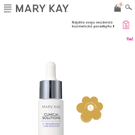
0
MENU
Nájdite svoju nezávislú
kozmetickú poradkyňu
Tlač