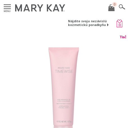
0
MENU
Nájdite svoju nezávislú
kozmetickú poradkyňu
Tlač