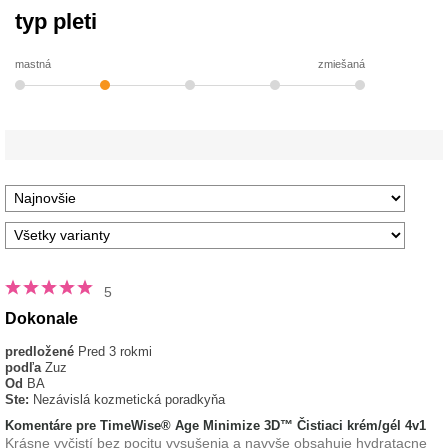
typ pleti
mastná
zmiešaná
5
Dokonale
predložené
Pred 3 rokmi
podľa
Zuz
Od
BA
Ste:
Nezávislá kozmetická poradkyňa
Komentáre pre TimeWise® Age Minimize 3D™ Čistiaci krém/gél 4v1
Krásne vyčistí bez pocitu vysušenia a navyše obsahuje hydratacne