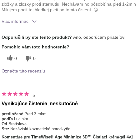
zložky a zložky proti starnutiu. Nechávam ho pôsobiť na pleti 1-2min
Milujem pocit tej hladkej pleti po tomto čistení. 😊
Viac informácií
Aká je vaša skúsenosť s používaním
Príjemný pocit na
Odporučili by ste tento produkt?
Áno, odporúčam priateľovi
tohto prípravku?
pokožke
typ pleti
normálna,
Pomohlo vám toto hodnotenie?
zmiešaná
0
0
Označte túto recenziu
5
Vynikajúce čistenie, neskutočné
predložené
Pred 3 rokmi
podľa
Lucinka
Od
Bratislava
Ste:
Nezávislá kozmetická poradkyňa
Komentáre pre TimeWise® Age Minimize 3D™ Čistiaci krém/gél 4v1