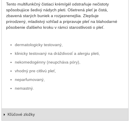
Tento multifunkčný čistiaci krém/gél odstraňuje nečistoty
spôsobujúce šedivý nádych pleti. Ošetrená pleť je čistá,
zbavená starých buniek a rozjasnenejšia. Zlepšuje
prirodzený, mladistvý vzhľad a pripravuje pleť na blahodarné
pôsobenie ďalšieho kroku v rámci starostlivosti o pleť.
dermatologicky testovaný,
klinicky testovaný na dráždivosť a alergiu pleti,
nekomedogénny (neupcháva póry),
vhodný pre citlivú pleť,
neparfumovaný,
nemastný.
Kľúčové zložky