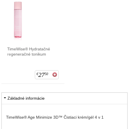
TimeWise® Hydratačné
regeneračné tonikum
27
€
50
Základné informácie
TimeWise® Age Minimize 3D™ Čistiaci krém/gél 4 v 1