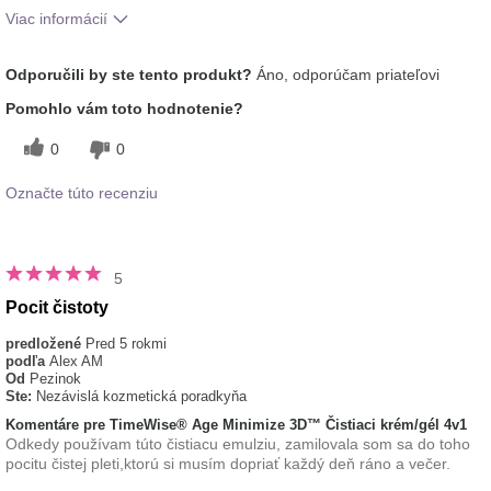
Viac informácií
Aká je vaša skúsenosť s používaním
Príjemný pocit na
Odporučili by ste tento produkt?
Áno, odporúčam priateľovi
tohto prípravku?
pokožke
Pomohlo vám toto hodnotenie?
0
0
Označte túto recenziu
5
Pocit čistoty
predložené
Pred 5 rokmi
podľa
Alex AM
Od
Pezinok
Ste:
Nezávislá kozmetická poradkyňa
Komentáre pre TimeWise® Age Minimize 3D™ Čistiaci krém/gél 4v1
Odkedy používam túto čistiacu emulziu, zamilovala som sa do toho
pocitu čistej pleti,ktorú si musím dopriať každý deň ráno a večer.