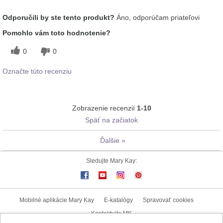
Aká je vaša skúsenosť s používaním
Príjemný pocit na
Odporučili by ste tento produkt?
Áno, odporúčam priateľovi
tohto prípravku?
pokožke
Pomohlo vám toto hodnotenie?
0
0
Označte túto recenziu
Zobrazenie recenzií
1-10
Späť na začiatok
Ďalšie
»
Sledujte Mary Kay:
Mobilné aplikácie Mary Kay
E-katalógy
Spravovať cookies
Kontaktujte MK