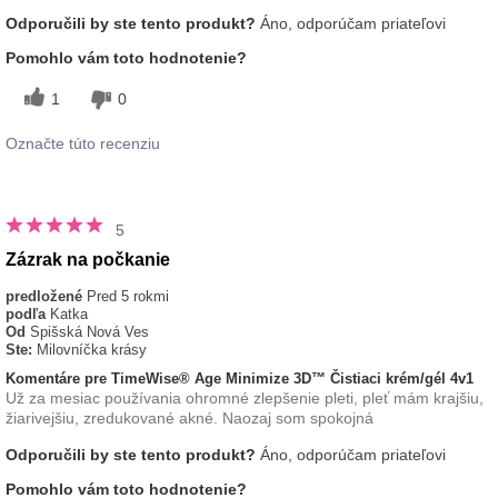
Odporučili by ste tento produkt?
Áno, odporúčam priateľovi
Pomohlo vám toto hodnotenie?
1
0
Označte túto recenziu
5
Zázrak na počkanie
predložené
Pred 5 rokmi
podľa
Katka
Od
Spišská Nová Ves
Ste:
Milovníčka krásy
Komentáre pre TimeWise® Age Minimize 3D™ Čistiaci krém/gél 4v1
Už za mesiac používania ohromné zlepšenie pleti, pleť mám krajšiu,
žiarivejšiu, zredukované akné. Naozaj som spokojná
Odporučili by ste tento produkt?
Áno, odporúčam priateľovi
Pomohlo vám toto hodnotenie?