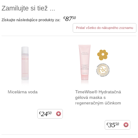
Zamilujte si tiež ...
87
€
50
Získajte následujúce produkty za:
Pridať všetko do nákupného zoznamu
Micelárna voda
TimeWise® Hydratačná
gélová maska s
regeneračným účinkom
24
€
50
35
€
50