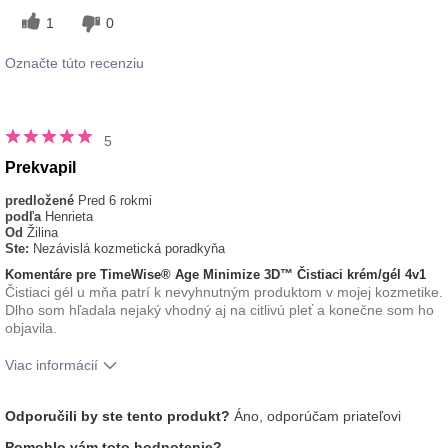
1
0
Označte túto recenziu
5
Prekvapil
predložené
Pred 6 rokmi
podľa
Henrieta
Od
Žilina
Ste:
Nezávislá kozmetická poradkyňa
Komentáre pre TimeWise® Age Minimize 3D™ Čistiaci krém/gél 4v1
Čistiaci gél u mňa patrí k nevyhnutným produktom v mojej kozmetike.
Dlho som hľadala nejaký vhodný aj na citlivú pleť a konečne som ho
objavila.
Viac informácií
Aká je vaša skúsenosť s
Dobre sa vstrebáva,
Odporučili by ste tento produkt?
Áno, odporúčam priateľovi
používaním tohto prípravku?
Príjemný pocit na pokožke
Pomohlo vám toto hodnotenie?