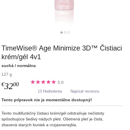
TimeWise® Age Minimize 3D™ Čistiaci
krém/gél 4v1
suchá / normálna
127 g
5.0
€
00
32
13 Hodnotenia
Napísať recenziu
Tento prípravok nie je momentálne dostupný!
Tento multifunkčný čistiaci krém/gél odstraňuje nečistoty
spôsobujúce šedivý nádych pleti. Ošetrená pleť je čistá,
zbavená starých buniek a rozjasnenejšia.