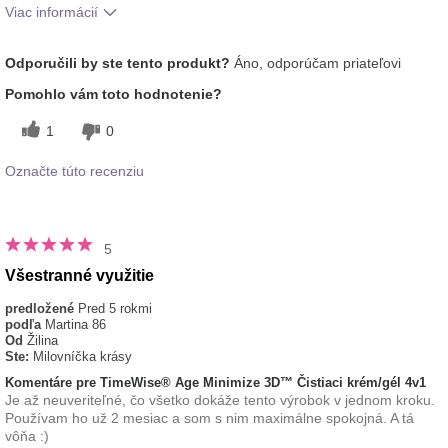
Viac informácií
Aká je vaša skúsenosť s
Osviežujúci, Príjemný
Odporučili by ste tento produkt?
Áno, odporúčam priateľovi
používaním tohto prípravku?
pocit na pokožke
Pomohlo vám toto hodnotenie?
1
0
Označte túto recenziu
5
Všestranné využitie
predložené
Pred 5 rokmi
podľa
Martina 86
Od
Žilina
Ste:
Milovníčka krásy
Komentáre pre TimeWise® Age Minimize 3D™ Čistiaci krém/gél 4v1
Je až neuveriteľné, čo všetko dokáže tento výrobok v jednom kroku.
Používam ho už 2 mesiac a som s nim maximálne spokojná. A tá
vôňa :)