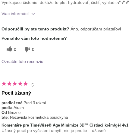
Vynikajúce čistenie, dokáže to pleť hydratovať, čistiť, vyhladiť💕💕💕
Viac informácií
Aká je vaša skúsenosť s používaním
Príjemný pocit na
Odporučili by ste tento produkt?
Áno, odporúčam priateľovi
tohto prípravku?
pokožke
typ pleti
normálna
Pomohlo vám toto hodnotenie?
0
0
Označte túto recenziu
5
Pocit úžasný
predložené
Pred 3 rokmi
podľa
Airam
Od
Brezno
Ste:
Nezávislá kozmetická poradkyňa
Komentáre pre TimeWise® Age Minimize 3D™ Čistiaci krém/gél 4v1
Úžasný pocit po vyčistení umytí, nie je pnutie....úžasné