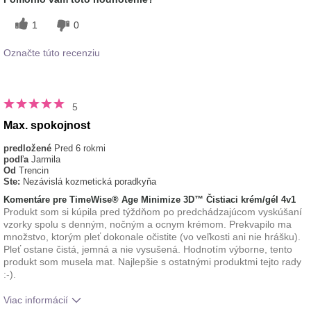
1
0
Označte túto recenziu
5
Max. spokojnost
predložené
Pred 6 rokmi
podľa
Jarmila
Od
Trencin
Ste:
Nezávislá kozmetická poradkyňa
Komentáre pre TimeWise® Age Minimize 3D™ Čistiaci krém/gél 4v1
Produkt som si kúpila pred týždňom po predchádzajúcom vyskúšaní
vzorky spolu s denným, nočným a ocnym krémom. Prekvapilo ma
množstvo, ktorým pleť dokonale očistite (vo veľkosti ani nie hrášku).
Pleť ostane čistá, jemná a nie vysušená. Hodnotím výborne, tento
produkt som musela mat. Najlepšie s ostatnými produktmi tejto rady
:-).
Viac informácií