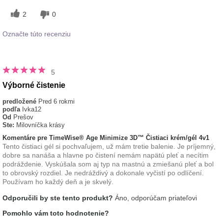
2
0
Označte túto recenziu
5
Výborné čistenie
predložené
Pred 6 rokmi
podľa
Ivka12
Od
Prešov
Ste:
Milovníčka krásy
Komentáre pre TimeWise® Age Minimize 3D™ Čistiaci krém/gél 4v1
Tento čistiaci gél si pochvaľujem, už mám tretie balenie. Je príjemný,
dobre sa nanáša a hlavne po čistení nemám napätú pleť a necítim
podráždenie. Vyskúšala som aj typ na mastnú a zmiešanú pleť a bol
to obrovský rozdiel. Je nedráždivý a dokonale vyčistí po odlíčení.
Používam ho každý deň a je skvelý.
Odporučili by ste tento produkt?
Áno, odporúčam priateľovi
Pomohlo vám toto hodnotenie?