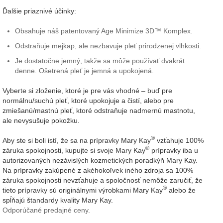
Ďalšie priaznivé účinky:
Obsahuje náš patentovaný Age Minimize 3D™ Komplex.
Odstraňuje mejkap, ale nezbavuje pleť prirodzenej vlhkosti.
Je dostatočne jemný, takže sa môže používať dvakrát
denne. Ošetrená pleť je jemná a upokojená.
Vyberte si zloženie, ktoré je pre vás vhodné – buď pre
normálnu/suchú pleť, ktoré upokojuje a čistí, alebo pre
zmiešanú/mastnú pleť, ktoré odstraňuje nadmernú mastnotu,
ale nevysušuje pokožku.
®
Aby ste si boli istí, že sa na prípravky Mary Kay
vzťahuje 100%
®
záruka spokojnosti, kupujte si svoje Mary Kay
prípravky iba u
autorizovaných nezávislých kozmetických poradkýň Mary Kay.
Na prípravky zakúpené z akéhokoľvek iného zdroja sa 100%
záruka spokojnosti nevzťahuje a spoločnosť nemôže zaručiť, že
®
tieto prípravky sú originálnymi výrobkami Mary Kay
alebo že
spĺňajú štandardy kvality Mary Kay.
Odporúčané predajné ceny.