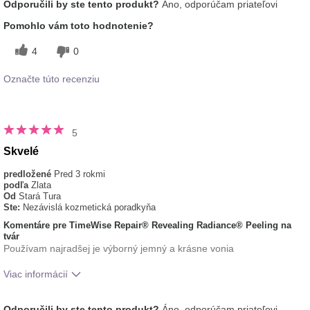
Odporučili by ste tento produkt?
Áno, odporúčam priateľovi
používaním tohto prípravku?
pocit na pokožke
typ pleti
mastná
Pomohlo vám toto hodnotenie?
4
0
Označte túto recenziu
5
Skvelé
predložené
Pred 3 rokmi
podľa
Zlata
Od
Stará Tura
Ste:
Nezávislá kozmetická poradkyňa
Komentáre pre TimeWise Repair® Revealing Radiance® Peeling na
tvár
Používam najradšej je výborný jemný a krásne vonia
Viac informácií
Aká je vaša skúsenosť s
Aplikuje sa rovnomerne,
Odporučili by ste tento produkt?
Áno, odporúčam priateľovi