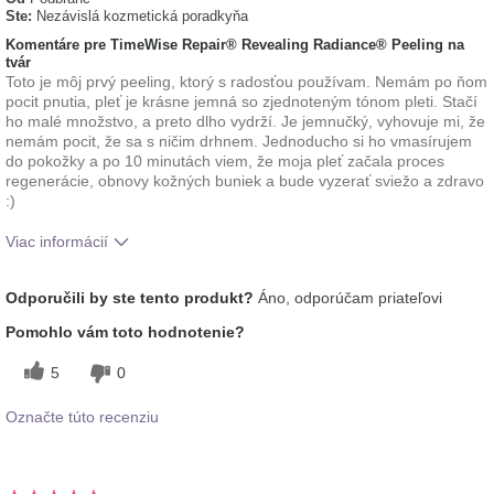
Ste:
Nezávislá kozmetická poradkyňa
Komentáre pre TimeWise Repair® Revealing Radiance® Peeling na
tvár
Toto je môj prvý peeling, ktorý s radosťou používam. Nemám po ňom
pocit pnutia, pleť je krásne jemná so zjednoteným tónom pleti. Stačí
ho malé množstvo, a preto dlho vydrží. Je jemnučký, vyhovuje mi, že
nemám pocit, že sa s ničim drhnem. Jednoducho si ho vmasírujem
do pokožky a po 10 minutách viem, že moja pleť začala proces
regenerácie, obnovy kožných buniek a bude vyzerať sviežo a zdravo
:)
Viac informácií
Aká je vaša skúsenosť s
Aplikuje sa rovnomerne,
Odporučili by ste tento produkt?
Áno, odporúčam priateľovi
používaním tohto
Osviežujúci, Príjemný pocit na
prípravku?
pokožke
Pomohlo vám toto hodnotenie?
5
0
Označte túto recenziu