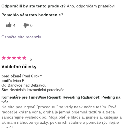
Aká je vaša skúsenosť s
Aplikuje sa rovnomerne, Dobre sa
Odporučili by ste tento produkt?
Áno, odporúčam priateľovi
používaním tohto
vstrebáva, Príjemný pocit na
prípravku?
pokožke
Pomohlo vám toto hodnotenie?
typ pleti
normálna
4
0
Označte túto recenziu
5
Viditeľné účinky
predložené
Pred 6 rokmi
podľa
Ivica B.
Od
Bánovce nad Bebravou
Ste:
Nezávislá kozmetická poradkyňa
Komentáre pre TimeWise Repair® Revealing Radiance® Peeling na
tvár
Na túto peelingovú "procedúru" sa vždy neskutočne teším. Prvá
radosť je krásna vôňa, druhá je jemná príjemná textúra a tretia
samozrejme výsledok po. Moja pleť je hladšia, jasnejšia, čistejšia a
ak mám náhodou vyrážky, pekne ich stiahne a pomôže rýchlejšie
vyliečiť.