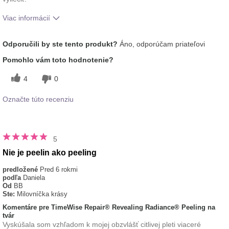
Viac informácií
Aká je vaša skúsenosť s používaním
Príjemný pocit na
Odporučili by ste tento produkt?
Áno, odporúčam priateľovi
tohto prípravku?
pokožke
Pomohlo vám toto hodnotenie?
4
0
Označte túto recenziu
5
Nie je peelin ako peeling
predložené
Pred 6 rokmi
podľa
Daniela
Od
BB
Ste:
Milovníčka krásy
Komentáre pre TimeWise Repair® Revealing Radiance® Peeling na
tvár
Vyskúšala som vzhľadom k mojej obzvlášť citlivej pleti viaceré