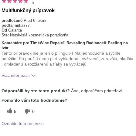
5
Multifunkčný prípravok
predložené
Pred 6 rokmi
podľa
mirka777
Od
Galanta
Ste:
Nezávislá kozmetická poradkyňa
Komentáre pre TimeWise Repair® Revealing Radiance® Peeling na
tvár
Tento prípravok nie je len o pílingu :-) Má jednoduché a rýchle
použitie. Po použití mám pleť vyhladenú , vyživenú, zdravšiu, hladšiu
, omladenú a rozžiarenú a fľaky sa vytrácajú.
Viac informácií
Aká je vaša skúsenosť s používaním tohto
Aplikuje sa
Odporučili by ste tento produkt?
Áno, odporúčam priateľovi
prípravku?
rovnomerne
Pomohlo vám toto hodnotenie?
5
0
Označte túto recenziu