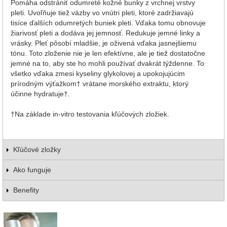
Pomáha odstrániť odumreté kožné bunky z vrchnej vrstvy
pleti. Uvoľňuje tiež väzby vo vnútri pleti, ktoré zadržiavajú
tisíce ďalších odumretých buniek pleti. Vďaka tomu obnovuje
žiarivosť pleti a dodáva jej jemnosť. Redukuje jemné linky a
vrásky. Pleť pôsobí mladšie, je oživená vďaka jasnejšiemu
tónu. Toto zloženie nie je len efektívne, ale je tiež dostatočne
jemné na to, aby ste ho mohli používať dvakrát týždenne. To
všetko vďaka zmesi kyseliny glykolovej a upokojujúcim
prírodným výťažkom† vrátane morského extraktu, ktorý
účinne hydratuje†.
†Na základe in-vitro testovania kľúčových zložiek.
Kľúčové zložky
Ako funguje
Benefity