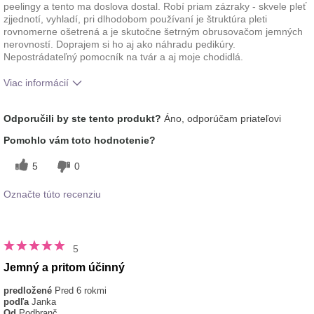
peelingy a tento ma doslova dostal. Robí priam zázraky - skvele pleť
zjjednotí, vyhladí, pri dlhodobom používaní je štruktúra pleti
rovnomerne ošetrená a je skutočne šetrným obrusovačom jemných
nerovností. Doprajem si ho aj ako náhradu pedikúry.
Nepostrádateľný pomocník na tvár a aj moje chodidlá.
Viac informácií
Aká je vaša skúsenosť s používaním tohto
Dobre sa
Odporučili by ste tento produkt?
Áno, odporúčam priateľovi
prípravku?
vstrebáva
Pomohlo vám toto hodnotenie?
5
0
Označte túto recenziu
5
Jemný a pritom účinný
predložené
Pred 6 rokmi
podľa
Janka
Od
Podbranč