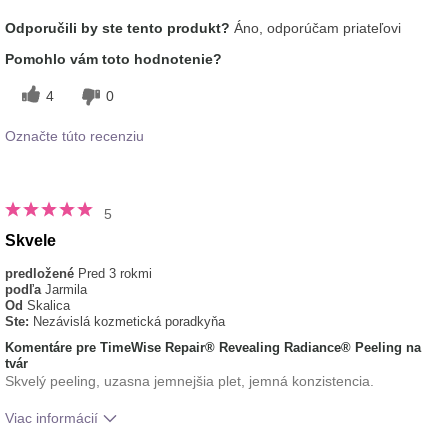
Aká je vaša skúsenosť
Aplikuje sa rovnomerne, Dobre sa
Odporučili by ste tento produkt?
Áno, odporúčam priateľovi
s používaním tohto
vstrebáva, Osviežujúci, Príjemný pocit
prípravku?
na pokožke
Pomohlo vám toto hodnotenie?
typ pleti
zmiešaná
4
0
Označte túto recenziu
5
Skvele
predložené
Pred 3 rokmi
podľa
Jarmila
Od
Skalica
Ste:
Nezávislá kozmetická poradkyňa
Komentáre pre TimeWise Repair® Revealing Radiance® Peeling na
tvár
Skvelý peeling, uzasna jemnejšia plet, jemná konzistencia.
Viac informácií