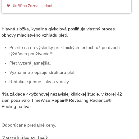
Uložiť na Zoznam prianí
Hlavná zložka, kyselina glykolová posilňuje vlastný proces
obnovy mladistvého vzhľadu pleti.
Pozrite sa na výsledky pri klinických testoch už po dvoch
týždňoch používania!*
Pleť vyzerá jasnejšia.
Významne zlepšuje štruktúru pleti.
Redukuje jemné linky a vrásky.
*Na základe 4-týždňovej nezávislej klinickej štúdie, v ktorej 42
žien používalo TimeWise Repair® Revealing Radiance®
Peeling na tvár
Odporúčané predajné ceny.
Zamilujte si tiež ...