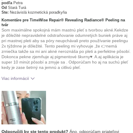
podľa
Petra
Od
Stará Turá
Ste:
Nezávislá kozmetická poradkyňa
Komentáre pre TimeWise Repair® Revealing Radiance® Peeling na
tvár
Som maximálne spokojná mám mastnú pleť s tvorbou akné.Kekdze
je dôležité nepravidelné odstraňovanie odumretých buniek práve aj
pri mastnej pleti aby sa póry neupchávali preto používanie peelingu
2x týždnne je dôležité. Tento peeling mi vyhovuje ,že 👉nemá
zrniečka takže sa mi ani akné neroznáša po pleti a perfektne pôsobí.
Dokonca pekne zjemňuje aj pigmentové škvrny♥️. A.aj aplikácia je
super 10 minút pôsobí a zmyje sa . Odporúčam ho aj na suchú pleť
kedy je zase šetrný na jemnú a citlivú pleť.
Viac informácií
Aká je vaša skúsenosť s používaním
Príjemný pocit na
tohto prípravku?
pokožke
typ pleti
mastná
Odporučili by ste tento produkt?
Áno, odporúčam priateľovi