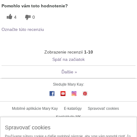
Pomohlo vám toto hodnotenie?
4
0
Označte túto recenziu
Zobrazenie recenzií
1-10
Späť na začiatok
Ďalšie
»
Sledujte Mary Kay:
Mobilné aplikácie Mary Kay
E-katalógy
Spravovať cookies
Kontaktujte MK
Spravovať cookies
Užívateľské podmienky
Zásady ochrany osobných údajov
Používame súbory cookie a ďalšie podobné nástroje, aby sme vám pomohli zistiť, čo