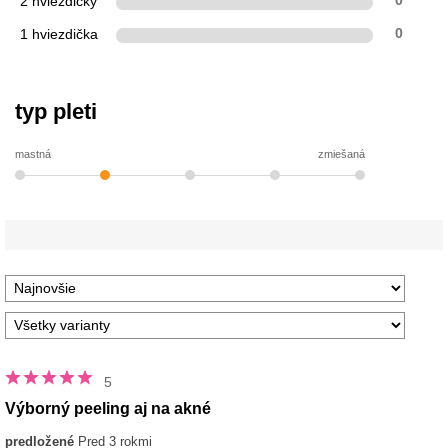
2 hviezdičky
0
1 hviezdička
0
typ pleti
mastná
zmiešaná
5
Výborný peeling aj na akné
predložené
Pred 3 rokmi