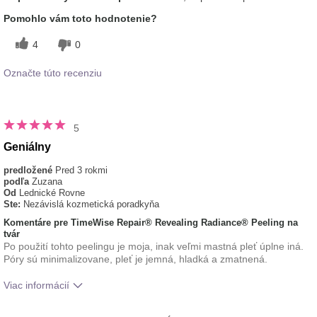
Pomohlo vám toto hodnotenie?
4
0
Označte túto recenziu
5
Geniálny
predložené
Pred 3 rokmi
podľa
Zuzana
Od
Lednické Rovne
Ste:
Nezávislá kozmetická poradkyňa
Komentáre pre TimeWise Repair® Revealing Radiance® Peeling na
tvár
Po použití tohto peelingu je moja, inak veľmi mastná pleť úplne iná.
Póry sú minimalizovane, pleť je jemná, hladká a zmatnená.
Viac informácií
Aká je vaša skúsenosť s
Osviežujúci, Príjemný