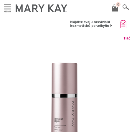
0
MENU
Nájdite svoju nezávislú
kozmetickú poradkyňu
Tlač