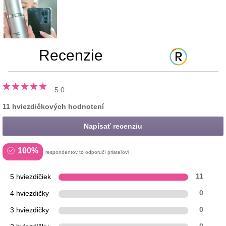
Recenzie
5.0
11 hviezdičkových hodnotení
Napísať recenziu
100%
respondentov to odporučí priateľovi
5 hviezdičiek
11
4 hviezdičky
0
3 hviezdičky
0