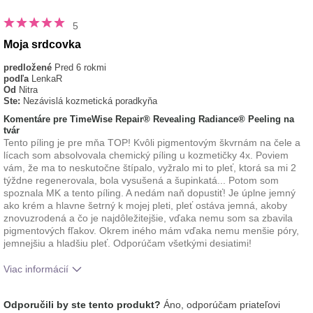
5
Moja srdcovka
predložené
Pred 6 rokmi
podľa
LenkaR
Od
Nitra
Ste:
Nezávislá kozmetická poradkyňa
Komentáre pre TimeWise Repair® Revealing Radiance® Peeling na
tvár
Tento píling je pre mňa TOP! Kvôli pigmentovým škvrnám na čele a
lícach som absolvovala chemický píling u kozmetičky 4x. Poviem
vám, že ma to neskutočne štípalo, vyžralo mi to pleť, ktorá sa mi 2
týždne regenerovala, bola vysušená a šupinkatá... Potom som
spoznala MK a tento píling. A nedám naň dopustiť! Je úplne jemný
ako krém a hlavne šetrný k mojej pleti, pleť ostáva jemná, akoby
znovuzrodená a čo je najdôležitejšie, vďaka nemu som sa zbavila
pigmentových fľakov. Okrem iného mám vďaka nemu menšie póry,
jemnejšiu a hladšiu pleť. Odporúčam všetkými desiatimi!
Viac informácií
Aká je vaša skúsenosť s
Aplikuje sa rovnomerne,
Odporučili by ste tento produkt?
Áno, odporúčam priateľovi
používaním tohto prípravku?
Príjemný pocit na pokožke