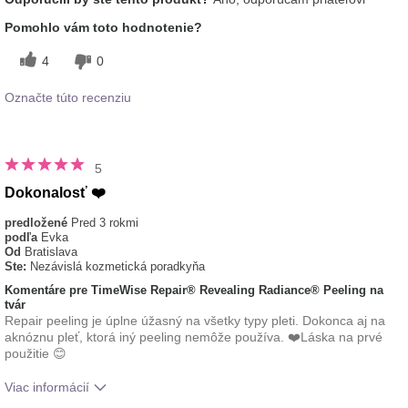
používaním tohto
Osviežujúci, Príjemný pocit na
prípravku?
pokožke
Pomohlo vám toto hodnotenie?
typ pleti
zmiešaná
4
0
Označte túto recenziu
5
Dokonalosť ❤️
predložené
Pred 3 rokmi
podľa
Evka
Od
Bratislava
Ste:
Nezávislá kozmetická poradkyňa
Komentáre pre TimeWise Repair® Revealing Radiance® Peeling na
tvár
Repair peeling je úplne úžasný na všetky typy pleti. Dokonca aj na
aknóznu pleť, ktorá iný peeling nemôže používa. ❤️Láska na prvé
použitie 😊
Viac informácií