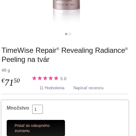
TimeWise Repair
Revealing Radiance
®
®
Peeling na tvár
48 g
5.0
€
50
71
11 Hodnotenia
Napísať recenziu
Množstvo
Pridať do nákupného
zoznamu