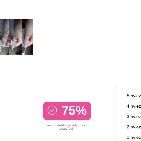
5 hviez
75%
4 hviez
3 hviez
respondentov to odporučí
2 hviez
priateľovi
1 hvie