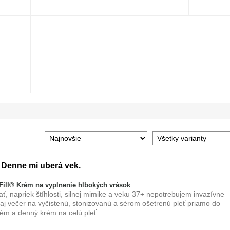
 Denne mi uberá vek.
ill® Krém na vyplnenie hlbokých vrások
 napriek štíhlosti, silnej mimike a veku 37+ nepotrebujem invazívne
j večer na vyčistenú, stonizovanú a sérom ošetrenú pleť priamo do
rém a denný krém na celú pleť.