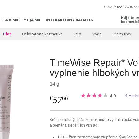
O MARY KAY
ZÁRUKA 
Nájdite s
E SA K MK
MOJA MK
INTERAKTÍVNY KATALÓG
kozmetic
Pleť
Dekoratívna kozmetika
Telo
Vôňa
Pre mužov
TimeWise Repair
Vol
®
vyplnenie hlbokých v
14 g
4.0
4 Hodno
€
00
57
Krém s cieleným účinkom okamžite vyplní hlboké vrá
a pomáha zlepšiť ich vzhľad.
100 % žien zaznamenalo zlepšenie týkajúce sa