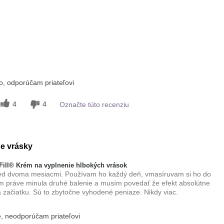
 tohto
Príjemný pocit na
pokožke
, odporúčam priateľovi
4
4
Označte túto recenziu
e vrásky
ill® Krém na vyplnenie hlbokých vrások
red dvoma mesiacmi. Používam ho každý deň, vmasíruvam si ho do
m práve minula druhé balenie a musím povedať že efekt absolútne
 začiatku. Sú to zbytočne vyhodené peniaze. Nikdy viac.
, neodporúčam priateľovi