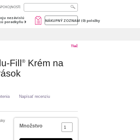
SPOKOJNOSTI
voju nezávislú
NÁKUPNÝ ZOZNAM
(
0
) položky
kú poradkyňu
Tlač
u-Fill
Krém na
®
rások
tenia
Napísať recenziu
sky
Množstvo