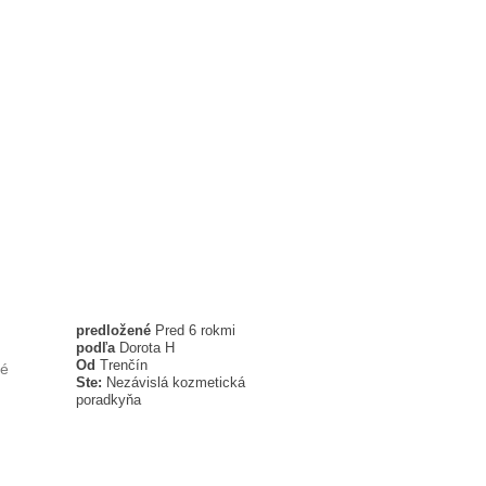
predložené
Pred 6 rokmi
podľa
Dorota H
Od
Trenčín
né
Ste:
Nezávislá kozmetická
poradkyňa