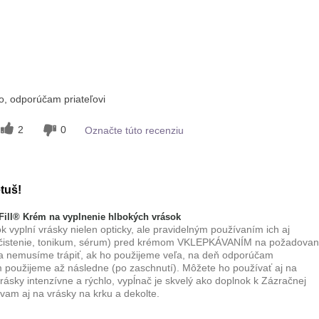
m
Aplikuje sa rovnomerne, Dobre sa
vstrebáva
, odporúčam priateľovi
2
0
Označte túto recenziu
tuš!
ill® Krém na vyplnenie hlbokých vrások
ok vyplní vrásky nielen opticky, ale pravidelným používaním ich aj
ti (čistenie, tonikum, sérum) pred krémom VKLEPKÁVANÍM na požadova
sa nemusíme trápiť, ak ho použijeme veľa, na deň odporúčam
m použijeme až následne (po zaschnutí). Môžete ho používať aj na
vrásky intenzívne a rýchlo, vypĺnač je skvelý ako doplnok k Zázračnej
ívam aj na vrásky na krku a dekolte.