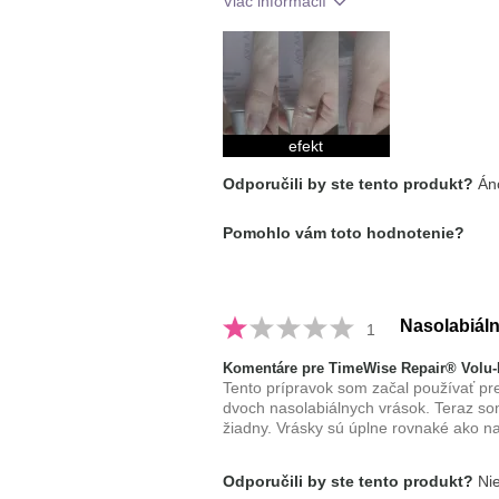
Viac informácií
Aká je vaša skúsenosť s používaním
prípravku?
efekt
Odporučili by ste tento produkt?
Áno
Pomohlo vám toto hodnotenie?
Nasolabiáln
1
Komentáre pre TimeWise Repair® Volu-F
Tento prípravok som začal používať p
dvoch nasolabiálnych vrások. Teraz so
žiadny. Vrásky sú úplne rovnaké ako na
Odporučili by ste tento produkt?
Nie