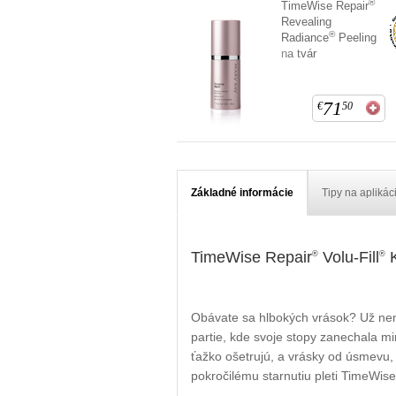
®
TimeWise Repair
Revealing
®
Radiance
Peeling
na tvár
71
€
50
Základné informácie
Tipy na aplikác
TimeWise Repair
Volu-Fill
K
®
®
Obávate sa hlbokých vrások? Už nemu
partie, kde svoje stopy zanechala m
ťažko ošetrujú, a vrásky od úsmevu, 
pokročilému starnutiu pleti TimeWise