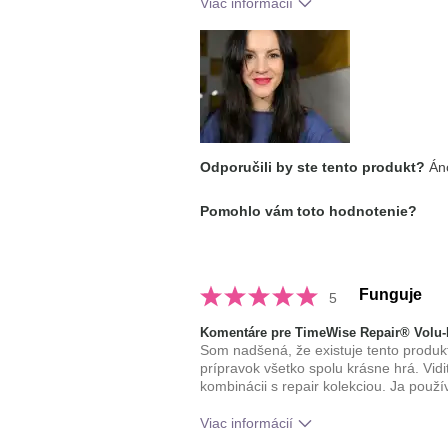
Viac informácií
typ pleti
zmiešaná
Odporučili by ste tento produkt?
Áno
Pomohlo vám toto hodnotenie?
Funguje
5
Komentáre pre TimeWise Repair® Volu-F
Som nadšená, že existuje tento produkt
prípravok všetko spolu krásne hrá. Vid
kombinácii s repair kolekciou. Ja použ
Viac informácií