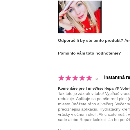
Aká je vaša skúsenosť s používaní
tohto prípravku?
Odporučili by ste tento produkt?
Áno
Pomohlo vám toto hodnotenie?
Instantná re
5
Komentáre pre TimeWise Repair® Volu-F
Tak toto je zázrak v tube! Vypĺňač vrás
redukuje. Aplikuje sa po ošetrení ple
miesto (môžete ráno aj večer). Večer 
precíznejšiu aplikáciu. Hydratačný kré
vrásky v očnom okolí. Ak chcete riešiť 
sade alebo Repair kolekcii. Ja ho použ