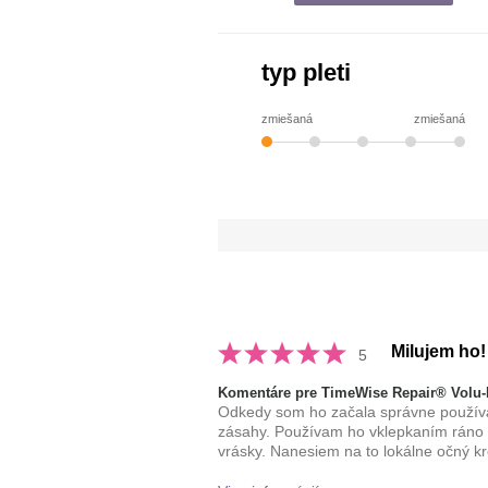
typ pleti
zmiešaná
zmiešaná
Milujem ho!
5
Komentáre pre TimeWise Repair® Volu-F
Odkedy som ho začala správne používať,
zásahy. Používam ho vklepkaním ráno a
vrásky. Nanesiem na to lokálne očný k