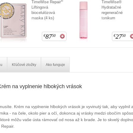
®
TimeWise Repair
TimeWise®
Liftingová
Hydratačné
biocelulózová
regeneračné
maska (4 ks)
tonikum
87
27
€
50
€
50
iu
Kľúčové zložky
Ako funguje
rém na vyplnenie hlbokých vrások
síte. Krém na vyplnenie hlbokých vrások je vyvinutý tak, aby vyplnil 
imika - na čele, okolo pier a očí, dokonca aj vrásky medzi obočím spô
ktoré môžu vaše ústa rámovať od nosa až k brade. Je to skvelý doplnok 
 Repair.