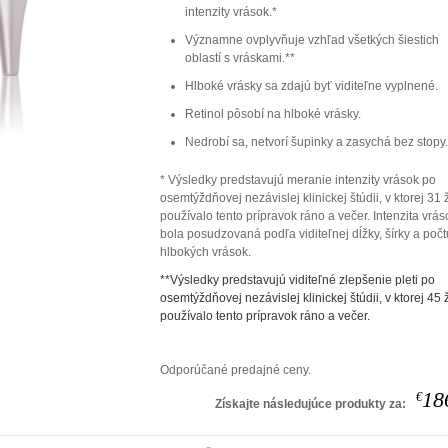
intenzity vrások.*
Významne ovplyvňuje vzhľad všetkých šiestich
oblastí s vráskami.**
Hlboké vrásky sa zdajú byť viditeľne vyplnené.
Retinol pôsobí na hlboké vrásky.
Nedrobí sa, netvorí šupinky a zasychá bez stopy
* Výsledky predstavujú meranie intenzity vrások po
osemtýždňovej nezávislej klinickej štúdii, v ktorej 31 
používalo tento prípravok ráno a večer. Intenzita vrás
bola posudzovaná podľa viditeľnej dĺžky, šírky a počt
hlbokých vrások.
**Výsledky predstavujú viditeľné zlepšenie pleti po
osemtýždňovej nezávislej klinickej štúdii, v ktorej 45 
používalo tento prípravok ráno a večer.
Odporúčané predajné ceny.
18
€
Získajte následujúce produkty za: