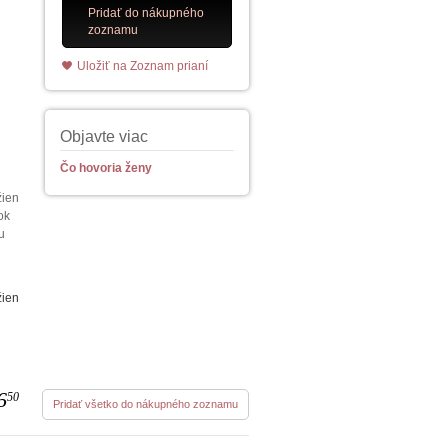
Pridať do nákupného
zoznamu
Uložiť na Zoznam prianí
Objavte viac
.
Čo hovoria ženy
žien
ok
u
žien
6
50
Pridať všetko do nákupného zoznamu