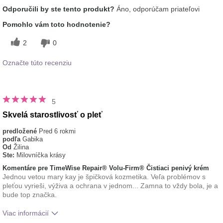
Aká je vaša skúsenosť s
Osviežujúci, Príjemný
Odporučili by ste tento produkt?
Áno, odporúčam priateľovi
používaním tohto prípravku?
pocit na pokožke
Pomohlo vám toto hodnotenie?
2
0
Označte túto recenziu
5
Skvelá starostlivosť o pleť
predložené
Pred 6 rokmi
podľa
Gabika
Od
Žilina
Ste:
Milovníčka krásy
Komentáre pre TimeWise Repair® Volu-Firm® Čistiaci penivý krém
Jednou vetou mary kay je špičková kozmetika. Veľa problémov s
pleťou vyrieši, výživa a ochrana v jednom... Zamna to vždy bola, je a
bude top značka.
Viac informácií