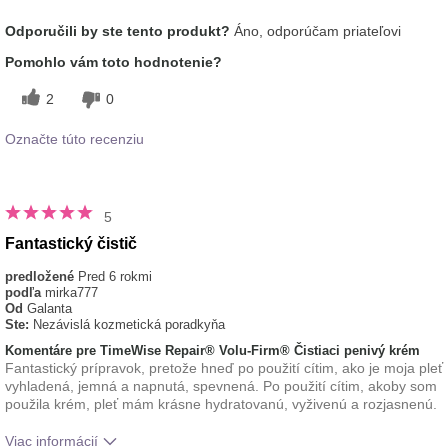
Aká je vaša skúsenosť s
Osviežujúci, Príjemný
Odporučili by ste tento produkt?
Áno, odporúčam priateľovi
používaním tohto prípravku?
pocit na pokožke
Pomohlo vám toto hodnotenie?
2
0
Označte túto recenziu
5
Fantastický čistič
predložené
Pred 6 rokmi
podľa
mirka777
Od
Galanta
Ste:
Nezávislá kozmetická poradkyňa
Komentáre pre TimeWise Repair® Volu-Firm® Čistiaci penivý krém
Fantastický prípravok, pretože hneď po použití cítim, ako je moja pleť
vyhladená, jemná a napnutá, spevnená. Po použití cítim, akoby som
použila krém, pleť mám krásne hydratovanú, vyživenú a rozjasnenú.
Viac informácií