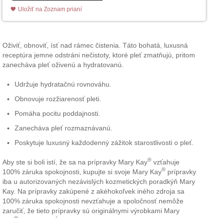
Uložiť na Zoznam prianí
Oživiť, obnoviť, ísť nad rámec čistenia. Táto bohatá, luxusná
receptúra jemne odstráni nečistoty, ktoré pleť zmatňujú, pritom
zanecháva pleť oživenú a hydratovanú.
Udržuje hydratačnú rovnováhu.
Obnovuje rozžiarenosť pleti.
Pomáha pocitu poddajnosti.
Zanecháva pleť rozmaznávanú.
Poskytuje luxusný každodenný zážitok starostlivosti o pleť.
®
Aby ste si boli istí, že sa na prípravky Mary Kay
vzťahuje
®
100% záruka spokojnosti, kupujte si svoje Mary Kay
prípravky
iba u autorizovaných nezávislých kozmetických poradkýň Mary
Kay. Na prípravky zakúpené z akéhokoľvek iného zdroja sa
100% záruka spokojnosti nevzťahuje a spoločnosť nemôže
zaručiť, že tieto prípravky sú originálnymi výrobkami Mary