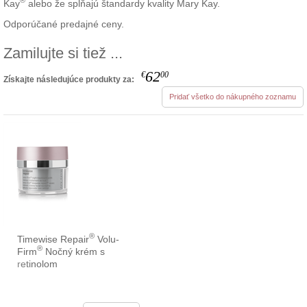
®
Kay
alebo že spĺňajú štandardy kvality Mary Kay.
Odporúčané predajné ceny.
Zamilujte si tiež ...
62
€
00
Získajte následujúce produkty za:
Pridať všetko do nákupného zoznamu
®
Timewise Repair
Volu-
®
Firm
Nočný krém s
retinolom