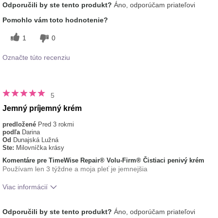
Odporučili by ste tento produkt?
Áno, odporúčam priateľovi
tohto prípravku?
pokožke
typ pleti
normálna
Pomohlo vám toto hodnotenie?
1
0
Označte túto recenziu
5
Jemný príjemný krém
predložené
Pred 3 rokmi
podľa
Darina
Od
Dunajská Lužná
Ste:
Milovníčka krásy
Komentáre pre TimeWise Repair® Volu-Firm® Čistiaci penivý krém
Používam len 3 týždne a moja pleť je jemnejšia
Viac informácií
Aká je vaša skúsenosť s
Dobre sa vstrebáva,
Odporučili by ste tento produkt?
Áno, odporúčam priateľovi
používaním tohto prípravku?
Osviežujúci, Príjemný pocit na