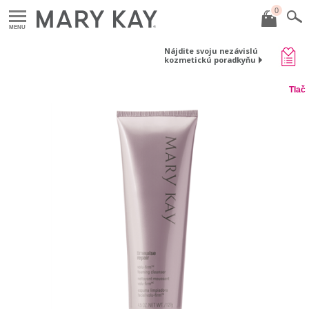
0
MENU
Nájdite svoju nezávislú
kozmetickú poradkyňu
Tlač