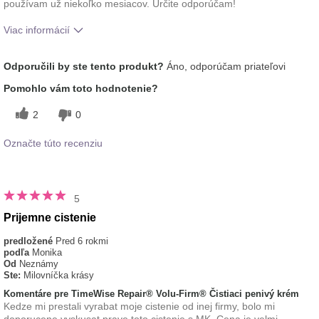
používam už niekoľko mesiacov. Určite odporúčam!
Viac informácií
Aká je vaša skúsenosť s
Osviežujúci, Príjemný
Odporučili by ste tento produkt?
Áno, odporúčam priateľovi
používaním tohto prípravku?
pocit na pokožke
Pomohlo vám toto hodnotenie?
2
0
Označte túto recenziu
5
Prijemne cistenie
predložené
Pred 6 rokmi
podľa
Monika
Od
Neznámy
Ste:
Milovníčka krásy
Komentáre pre TimeWise Repair® Volu-Firm® Čistiaci penivý krém
Kedze mi prestali vyrabat moje cistenie od inej firmy, bolo mi
doporucene vyskusat prave toto cistenie s MK. Cena je velmi