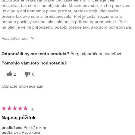
priazniva, tak som si ho objednala. Musim povedat, ze ho pouzivam
uz dlho a ani nemam v plane prestat, pretoze moju plet vycisti
presne tak ako som si predstavovala. Plet je cista, rozziarena a
nemam pocit vysusenej pleti ale ani ju prilisne nepremastuje. Pocit
na pleti je velmi prirodzeny, posobi presne tak, ako som potrebovala.
Viac informácií
Aká je vaša skúsenosť s
Aplikuje sa rovnomerne, Dobre sa
Odporučili by ste tento produkt?
Áno, odporúčam priateľovi
používaním tohto
vstrebáva, Príjemný pocit na
prípravku?
pokožke
Pomohlo vám toto hodnotenie?
2
0
Označte túto recenziu
5
Naj-naj pôžitok
predložené
Pred 7 rokmi
podľa
Eva Pavelkova