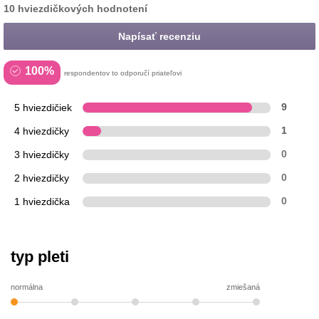
10 hviezdičkových hodnotení
Napísať recenziu
100%
respondentov to odporučí priateľovi
5 hviezdičiek
9
4 hviezdičky
1
3 hviezdičky
0
2 hviezdičky
0
1 hviezdička
0
typ pleti
normálna
zmiešaná