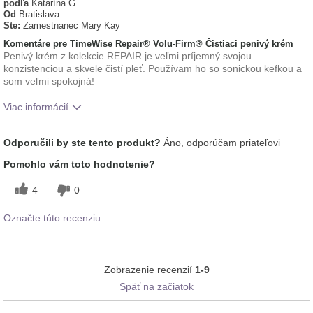
podľa
Katarína G
Od
Bratislava
Ste:
Zamestnanec Mary Kay
Komentáre pre TimeWise Repair® Volu-Firm® Čistiaci penivý krém
Penivý krém z kolekcie REPAIR je veľmi príjemný svojou
konzistenciou a skvele čistí pleť. Používam ho so sonickou kefkou a
som veľmi spokojná!
Viac informácií
Aká je vaša skúsenosť
Aplikuje sa rovnomerne, Dobre sa
Odporučili by ste tento produkt?
Áno, odporúčam priateľovi
s používaním tohto
vstrebáva, Osviežujúci, Príjemný pocit
prípravku?
na pokožke
Pomohlo vám toto hodnotenie?
4
0
Označte túto recenziu
Zobrazenie recenzií
1-9
Späť na začiatok