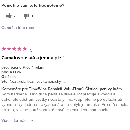
pokožke
Pomohlo vám toto hodnotenie?
typ pleti
normálna
2
0
Označte túto recenziu
5
Zamatovo čistá a jemná pleť
predložené
Pred 4 rokmi
podľa
Lucy
Od
Nitra
Ste:
Nezávislá kozmetická poradkyňa
Komentáre pre TimeWise Repair® Volu-Firm® Čistiaci penivý krém
Som nadšená. Táto tuhá pena sa skvele rozpracuje s vodou a
dokonale odstráni všetky nečistoty i makeup, pleť je po oplachnutí
vypnutá, vyhladená, rozjasnená a na dotyk jemnunká. Pre mňa topka
na leto, v zime používam krémové čistenie lebo som suchá.
Viac informácií