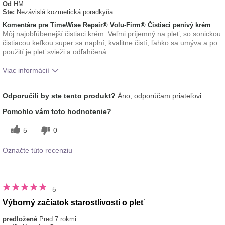
Od
HM
Ste:
Nezávislá kozmetická poradkyňa
Komentáre pre TimeWise Repair® Volu-Firm® Čistiaci penivý krém
Môj najobľúbenejší čistiaci krém. Veľmi príjemný na pleť, so sonickou
čistiacou kefkou super sa naplní, kvalitne čistí, ľahko sa umýva a po
použití je pleť svieži a odľahčená.
Viac informácií
Aká je vaša skúsenosť s
Aplikuje sa rovnomerne,
Odporučili by ste tento produkt?
Áno, odporúčam priateľovi
používaním tohto
Osviežujúci, Príjemný pocit na
prípravku?
pokožke
Pomohlo vám toto hodnotenie?
5
0
Označte túto recenziu
5
Výborný začiatok starostlivosti o pleť
predložené
Pred 7 rokmi