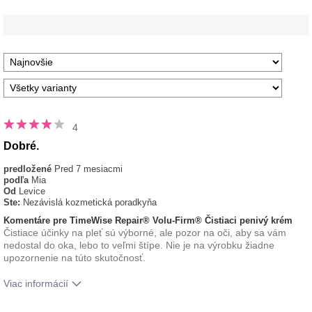
4
Dobré.
predložené
Pred 7 mesiacmi
podľa
Mia
Od
Levice
Ste:
Nezávislá kozmetická poradkyňa
Komentáre pre TimeWise Repair® Volu-Firm® Čistiaci penivý krém
Čistiace účinky na pleť sú výborné, ale pozor na oči, aby sa vám
nedostal do oka, lebo to veľmi štípe. Nie je na výrobku žiadne
upozornenie na túto skutočnosť.
Viac informácií
Aká je vaša skúsenosť s používaním
Príjemný pocit na