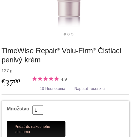
TimeWise Repair
Volu-Firm
Čistiaci
®
®
penivý krém
127 g
4.9
€
00
37
10 Hodnotenia
Napísať recenziu
Množstvo
Pridať do nákupného
zoznamu