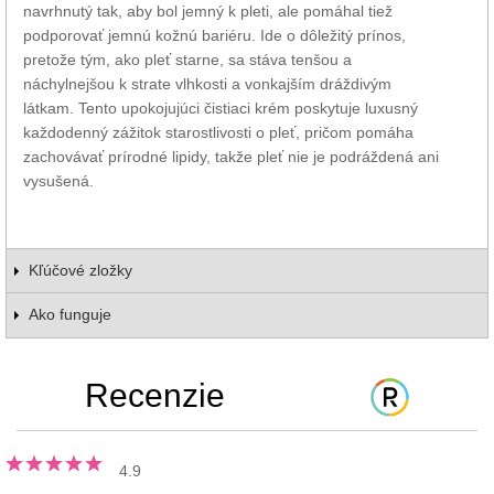
navrhnutý tak, aby bol jemný k pleti, ale pomáhal tiež
podporovať jemnú kožnú bariéru. Ide o dôležitý prínos,
pretože tým, ako pleť starne, sa stáva tenšou a
náchylnejšou k strate vlhkosti a vonkajším dráždivým
látkam. Tento upokojujúci čistiaci krém poskytuje luxusný
každodenný zážitok starostlivosti o pleť, pričom pomáha
zachovávať prírodné lipidy, takže pleť nie je podráždená ani
vysušená.
Kľúčové zložky
Ako funguje
Recenzie
4.9