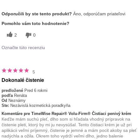
Aká je vaša skúsenosť
Aplikuje sa rovnomerne, Dobre sa
Odporučili by ste tento produkt?
Áno, odporúčam priateľovi
s používaním tohto
vstrebáva, Osviežujúci, Príjemný pocit
prípravku?
na pokožke
Pomohlo vám toto hodnotenie?
2
0
Označte túto recenziu
5
Dokonalé čistenie
predložené
Pred 6 rokmi
podľa
Renáta
Od
Neznámy
Ste:
Nezávislá kozmetická poradkyňa
Komentáre pre TimeWise Repair® Volu-Firm® Čistiaci penivý krém
Keďže mám suchú pleť, dlho som si hľadala vhodný prípravok na
čistenie pleti, ktorý by mi ju nevysúšal. Tento čistiaci krém je už pri
aplikácii veľmi príjemný, čistenie je jemné a mám pocit akoby sa pleť
nadýchla a ožila. Okrem toho vydrží veľmi dlho, jedno balenie