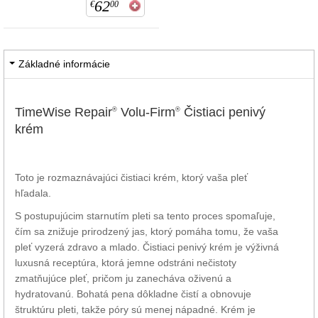
62
€
00
Základné informácie
TimeWise Repair
Volu-Firm
Čistiaci penivý
®
®
krém
Toto je rozmaznávajúci čistiaci krém, ktorý vaša pleť
hľadala.
S postupujúcim starnutím pleti sa tento proces spomaľuje,
čím sa znižuje prirodzený jas, ktorý pomáha tomu, že vaša
pleť vyzerá zdravo a mlado. Čistiaci penivý krém je výživná
luxusná receptúra, ktorá jemne odstráni nečistoty
zmatňujúce pleť, pričom ju zanecháva oživenú a
hydratovanú. Bohatá pena dôkladne čistí a obnovuje
štruktúru pleti, takže póry sú menej nápadné. Krém je