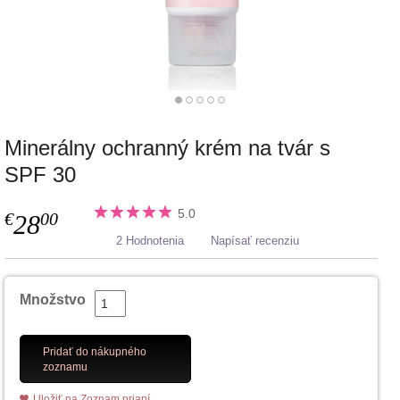
Minerálny ochranný krém na tvár s
SPF 30
5.0
€
00
28
2 Hodnotenia
Napísať recenziu
Množstvo
Pridať do nákupného
zoznamu
Uložiť na Zoznam prianí