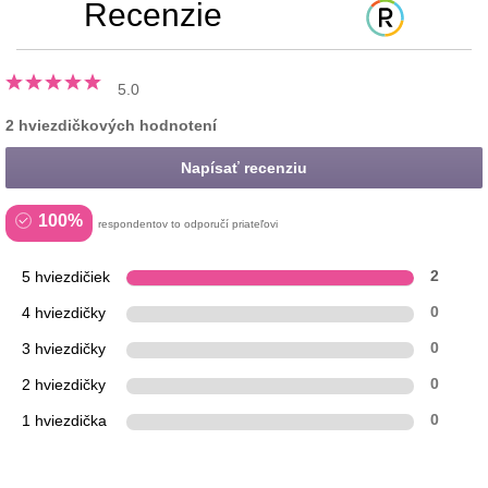
Recenzie
5.0
2 hviezdičkových hodnotení
Napísať recenziu
100%
respondentov to odporučí priateľovi
5 hviezdičiek
2
4 hviezdičky
0
3 hviezdičky
0
2 hviezdičky
0
1 hviezdička
0