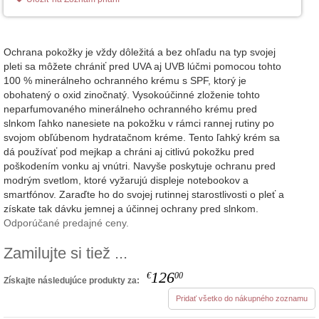
Ochrana pokožky je vždy dôležitá a bez ohľadu na typ svojej
pleti sa môžete chrániť pred UVA aj UVB lúčmi pomocou tohto
100 % minerálneho ochranného krému s SPF, ktorý je
obohatený o oxid zinočnatý. Vysokoúčinné zloženie tohto
neparfumovaného minerálneho ochranného krému pred
slnkom ľahko nanesiete na pokožku v rámci rannej rutiny po
svojom obľúbenom hydratačnom kréme. Tento ľahký krém sa
dá používať pod mejkap a chráni aj citlivú pokožku pred
poškodením vonku aj vnútri. Navyše poskytuje ochranu pred
modrým svetlom, ktoré vyžarujú displeje notebookov a
smartfónov. Zaraďte ho do svojej rutinnej starostlivosti o pleť a
získate tak dávku jemnej a účinnej ochrany pred slnkom.
Odporúčané predajné ceny.
Zamilujte si tiež ...
126
€
00
Získajte následujúce produkty za:
Pridať všetko do nákupného zoznamu