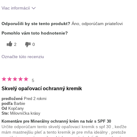
Viac informácií
Aká je vaša skúsenosť s
Dobre sa vstrebáva,
Odporučili by ste tento produkt?
Áno, odporúčam priateľovi
používaním tohto prípravku?
Príjemný pocit na pokožke
typ pleti
normálna
Pomohlo vám toto hodnotenie?
2
0
Označte túto recenziu
5
Skvelý opaľovací ochranný kremik
predložené
Pred 2 rokmi
podľa
Barbie
Od
Kopčany
Ste:
Milovníčka krásy
Komentáre pre Minerálny ochranný krém na tvár s SPF 30
Určite odporúčam tento skvelý opaľovací kremik s spf 30 , keďže
mám mastnejšiu pleť a tento kremik je pre mňa ideálny , pretože