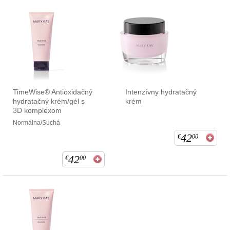
TimeWise® Antioxidačný
Intenzívny hydratačný
hydratačný krém/gél s
krém
3D komplexom
Normálna/Suchá
42
€
00
42
€
00