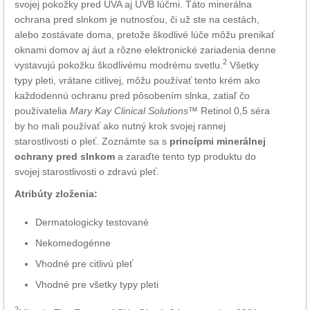
svojej pokožky pred UVA aj UVB lúčmi. Táto minerálna
ochrana pred slnkom je nutnosťou, či už ste na cestách,
alebo zostávate doma, pretože škodlivé lúče môžu prenikať
oknami domov aj áut a rôzne elektronické zariadenia denne
2
vystavujú pokožku škodlivému modrému svetlu.
Všetky
typy pleti, vrátane citlivej, môžu používať tento krém ako
každodennú ochranu pred pôsobením slnka, zatiaľ čo
používatelia
Mary Kay Clinical Solutions
™ Retinol 0,5 séra
by ho mali používať ako nutný krok svojej rannej
starostlivosti o pleť. Zoznámte sa s
princípmi minerálnej
ochrany pred slnkom
a zaraďte tento typ produktu do
svojej starostlivosti o zdravú pleť.
Atribúty zloženia:
Dermatologicky testované
Nekomedogénne
Vhodné pre citlivú pleť
Vhodné pre všetky typy pleti
2