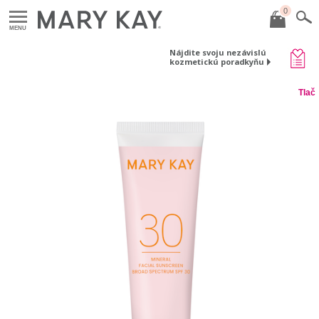
0
MENU
Nájdite svoju nezávislú
kozmetickú poradkyňu
Tlač