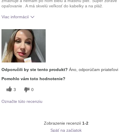
zmatňuje a nemám po ňom bielu a mastnú pleť. Super zdravé
opaľovanie . A má skvelú veľkosť do kabelky a na pláž.
Viac informácií
Aká je vaša skúsenosť s
Dobre sa vstrebáva,
používaním tohto prípravku?
Príjemný pocit na pokožke
typ pleti
mastná
Odporučili by ste tento produkt?
Áno, odporúčam priateľovi
Pomohlo vám toto hodnotenie?
3
0
Označte túto recenziu
Zobrazenie recenzií
1-2
Späť na začiatok