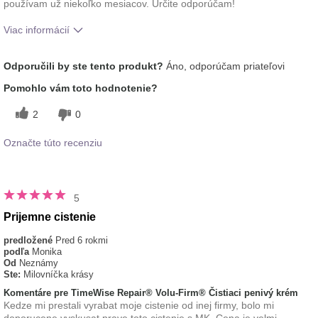
používam už niekoľko mesiacov. Určite odporúčam!
Viac informácií
Aká je vaša skúsenosť s
Osviežujúci, Príjemný
Odporučili by ste tento produkt?
Áno, odporúčam priateľovi
používaním tohto prípravku?
pocit na pokožke
Pomohlo vám toto hodnotenie?
2
0
Označte túto recenziu
5
Prijemne cistenie
predložené
Pred 6 rokmi
podľa
Monika
Od
Neznámy
Ste:
Milovníčka krásy
Komentáre pre TimeWise Repair® Volu-Firm® Čistiaci penivý krém
Kedze mi prestali vyrabat moje cistenie od inej firmy, bolo mi
doporucene vyskusat prave toto cistenie s MK. Cena je velmi