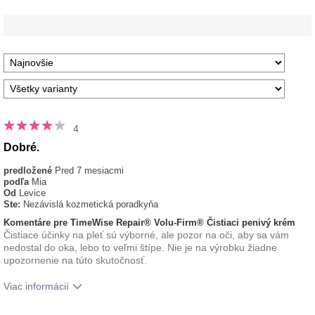
4
Dobré.
predložené
Pred 7 mesiacmi
podľa
Mia
Od
Levice
Ste:
Nezávislá kozmetická poradkyňa
Komentáre pre TimeWise Repair® Volu-Firm® Čistiaci penivý krém
Čistiace účinky na pleť sú výborné, ale pozor na oči, aby sa vám
nedostal do oka, lebo to veľmi štípe. Nie je na výrobku žiadne
upozornenie na túto skutočnosť.
Viac informácií
Aká je vaša skúsenosť s používaním
Príjemný pocit na