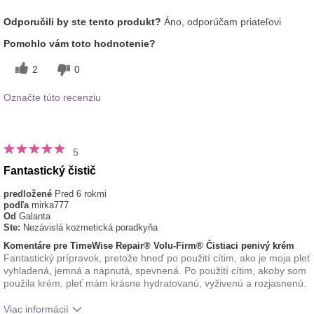
Aká je vaša skúsenosť s
Osviežujúci, Príjemný
Odporučili by ste tento produkt?
Áno, odporúčam priateľovi
používaním tohto prípravku?
pocit na pokožke
Pomohlo vám toto hodnotenie?
2
0
Označte túto recenziu
5
Fantastický čistič
predložené
Pred 6 rokmi
podľa
mirka777
Od
Galanta
Ste:
Nezávislá kozmetická poradkyňa
Komentáre pre TimeWise Repair® Volu-Firm® Čistiaci penivý krém
Fantastický prípravok, pretože hneď po použití cítim, ako je moja pleť
vyhladená, jemná a napnutá, spevnená. Po použití cítim, akoby som
použila krém, pleť mám krásne hydratovanú, vyživenú a rozjasnenú.
Viac informácií