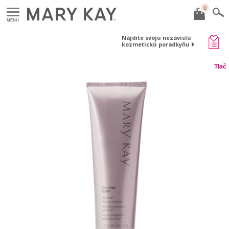
0
MENU
Nájdite svoju nezávislú
kozmetickú poradkyňu
Tlač