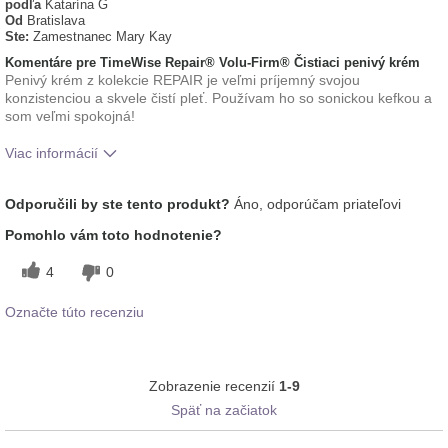
podľa
Katarína G
Od
Bratislava
Ste:
Zamestnanec Mary Kay
Komentáre pre TimeWise Repair® Volu-Firm® Čistiaci penivý krém
Penivý krém z kolekcie REPAIR je veľmi príjemný svojou
konzistenciou a skvele čistí pleť. Používam ho so sonickou kefkou a
som veľmi spokojná!
Viac informácií
Aká je vaša skúsenosť
Aplikuje sa rovnomerne, Dobre sa
Odporučili by ste tento produkt?
Áno, odporúčam priateľovi
s používaním tohto
vstrebáva, Osviežujúci, Príjemný pocit
prípravku?
na pokožke
Pomohlo vám toto hodnotenie?
4
0
Označte túto recenziu
Zobrazenie recenzií
1-9
Späť na začiatok