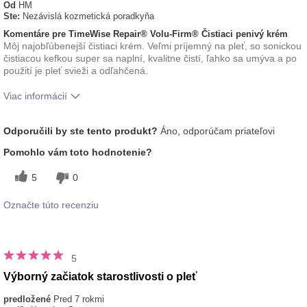
Od
HM
Ste:
Nezávislá kozmetická poradkyňa
Komentáre pre TimeWise Repair® Volu-Firm® Čistiaci penivý krém
Môj najobľúbenejší čistiaci krém. Veľmi príjemný na pleť, so sonickou
čistiacou kefkou super sa naplní, kvalitne čistí, ľahko sa umýva a po
použití je pleť svieži a odľahčená.
Viac informácií
Aká je vaša skúsenosť s
Aplikuje sa rovnomerne,
Odporučili by ste tento produkt?
Áno, odporúčam priateľovi
používaním tohto
Osviežujúci, Príjemný pocit na
prípravku?
pokožke
Pomohlo vám toto hodnotenie?
5
0
Označte túto recenziu
5
Výborný začiatok starostlivosti o pleť
predložené
Pred 7 rokmi