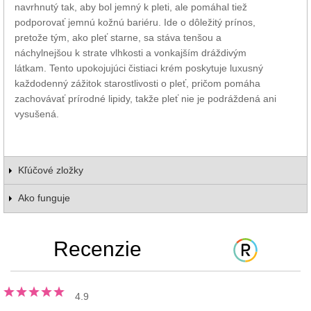
navrhnutý tak, aby bol jemný k pleti, ale pomáhal tiež
podporovať jemnú kožnú bariéru. Ide o dôležitý prínos,
pretože tým, ako pleť starne, sa stáva tenšou a
náchylnejšou k strate vlhkosti a vonkajším dráždivým
látkam. Tento upokojujúci čistiaci krém poskytuje luxusný
každodenný zážitok starostlivosti o pleť, pričom pomáha
zachovávať prírodné lipidy, takže pleť nie je podráždená ani
vysušená.
Kľúčové zložky
Ako funguje
Recenzie
4.9