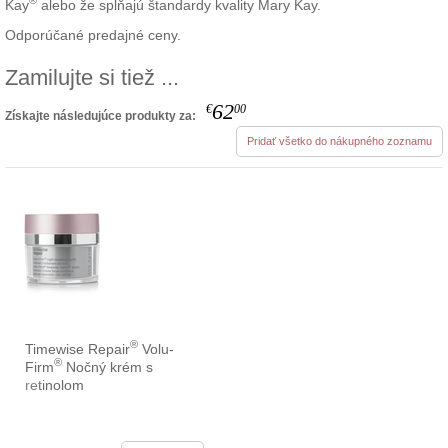
®
Kay
alebo že spĺňajú štandardy kvality Mary Kay.
Odporúčané predajné ceny.
Zamilujte si tiež ...
62
€
00
Získajte následujúce produkty za:
Pridať všetko do nákupného zoznamu
®
Timewise Repair
Volu-
®
Firm
Nočný krém s
retinolom