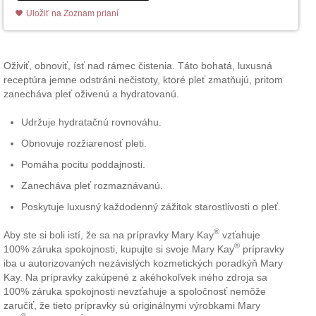
Uložiť na Zoznam prianí
Oživiť, obnoviť, ísť nad rámec čistenia. Táto bohatá, luxusná
receptúra jemne odstráni nečistoty, ktoré pleť zmatňujú, pritom
zanecháva pleť oživenú a hydratovanú.
Udržuje hydratačnú rovnováhu.
Obnovuje rozžiarenosť pleti.
Pomáha pocitu poddajnosti.
Zanecháva pleť rozmaznávanú.
Poskytuje luxusný každodenný zážitok starostlivosti o pleť.
®
Aby ste si boli istí, že sa na prípravky Mary Kay
vzťahuje
®
100% záruka spokojnosti, kupujte si svoje Mary Kay
prípravky
iba u autorizovaných nezávislých kozmetických poradkýň Mary
Kay. Na prípravky zakúpené z akéhokoľvek iného zdroja sa
100% záruka spokojnosti nevzťahuje a spoločnosť nemôže
zaručiť, že tieto prípravky sú originálnymi výrobkami Mary