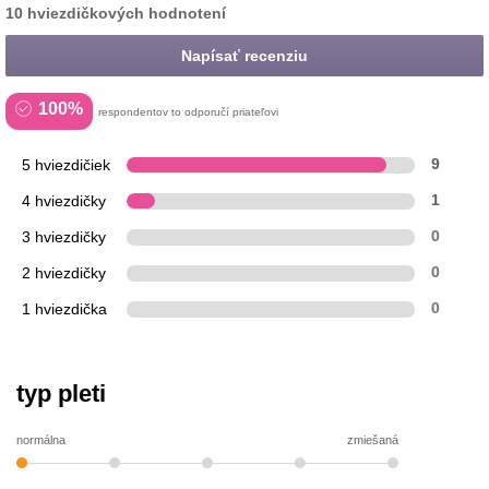
10 hviezdičkových hodnotení
Napísať recenziu
100%
respondentov to odporučí priateľovi
5 hviezdičiek
9
4 hviezdičky
1
3 hviezdičky
0
2 hviezdičky
0
1 hviezdička
0
typ pleti
normálna
zmiešaná