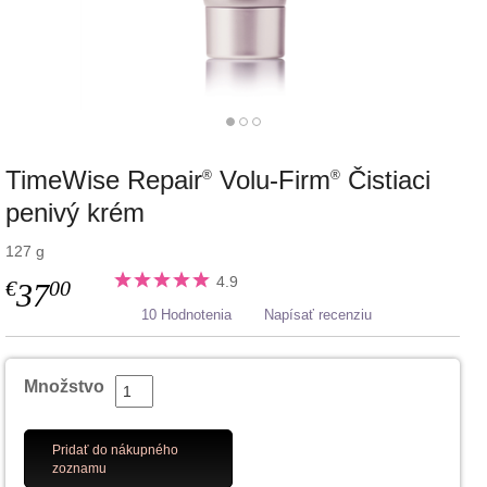
TimeWise Repair
Volu-Firm
Čistiaci
®
®
penivý krém
127 g
4.9
€
00
37
10 Hodnotenia
Napísať recenziu
Množstvo
Pridať do nákupného
zoznamu