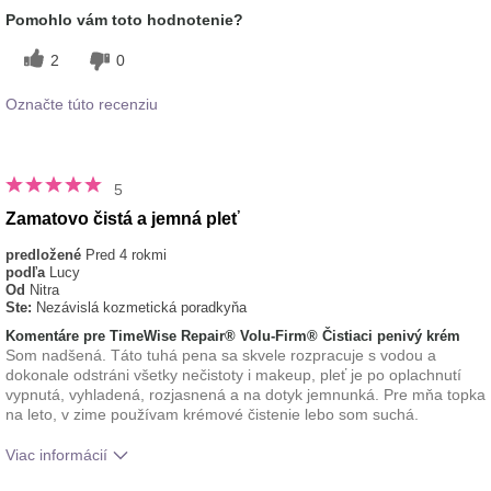
pokožke
Pomohlo vám toto hodnotenie?
typ pleti
normálna
2
0
Označte túto recenziu
5
Zamatovo čistá a jemná pleť
predložené
Pred 4 rokmi
podľa
Lucy
Od
Nitra
Ste:
Nezávislá kozmetická poradkyňa
Komentáre pre TimeWise Repair® Volu-Firm® Čistiaci penivý krém
Som nadšená. Táto tuhá pena sa skvele rozpracuje s vodou a
dokonale odstráni všetky nečistoty i makeup, pleť je po oplachnutí
vypnutá, vyhladená, rozjasnená a na dotyk jemnunká. Pre mňa topka
na leto, v zime používam krémové čistenie lebo som suchá.
Viac informácií