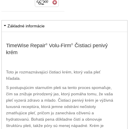
62
€
00
Základné informácie
TimeWise Repair
Volu-Firm
Čistiaci penivý
®
®
krém
Toto je rozmaznávajúci čistiaci krém, ktorý vaša pleť
hľadala.
S postupujúcim starnutím pleti sa tento proces spomaľuje,
čím sa znižuje prirodzený jas, ktorý pomáha tomu, že vaša
pleť vyzerá zdravo a mlado. Čistiaci penivý krém je výživná
luxusná receptúra, ktorá jemne odstráni nečistoty
zmatňujúce pleť, pričom ju zanecháva oživenú a
hydratovanú. Bohatá pena dôkladne čistí a obnovuje
štruktúru pleti, takže póry sú menej nápadné. Krém je