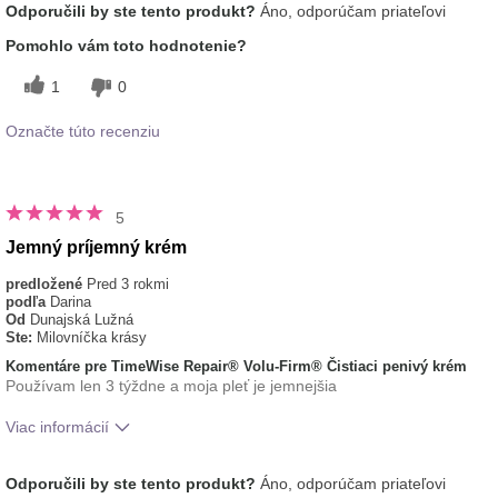
Odporučili by ste tento produkt?
Áno, odporúčam priateľovi
tohto prípravku?
pokožke
typ pleti
normálna
Pomohlo vám toto hodnotenie?
1
0
Označte túto recenziu
5
Jemný príjemný krém
predložené
Pred 3 rokmi
podľa
Darina
Od
Dunajská Lužná
Ste:
Milovníčka krásy
Komentáre pre TimeWise Repair® Volu-Firm® Čistiaci penivý krém
Používam len 3 týždne a moja pleť je jemnejšia
Viac informácií
Aká je vaša skúsenosť s
Dobre sa vstrebáva,
Odporučili by ste tento produkt?
Áno, odporúčam priateľovi
používaním tohto prípravku?
Osviežujúci, Príjemný pocit na