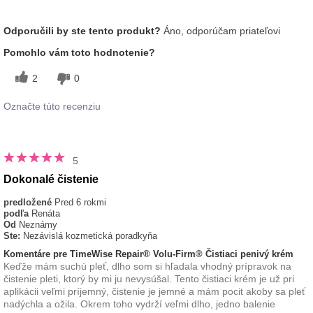
Aká je vaša skúsenosť
Aplikuje sa rovnomerne, Dobre sa
Odporučili by ste tento produkt?
Áno, odporúčam priateľovi
s používaním tohto
vstrebáva, Osviežujúci, Príjemný pocit
prípravku?
na pokožke
Pomohlo vám toto hodnotenie?
2
0
Označte túto recenziu
5
Dokonalé čistenie
predložené
Pred 6 rokmi
podľa
Renáta
Od
Neznámy
Ste:
Nezávislá kozmetická poradkyňa
Komentáre pre TimeWise Repair® Volu-Firm® Čistiaci penivý krém
Keďže mám suchú pleť, dlho som si hľadala vhodný prípravok na
čistenie pleti, ktorý by mi ju nevysúšal. Tento čistiaci krém je už pri
aplikácii veľmi príjemný, čistenie je jemné a mám pocit akoby sa pleť
nadýchla a ožila. Okrem toho vydrží veľmi dlho, jedno balenie