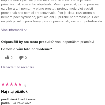
priazniva, tak som si ho objednala. Musim povedat, ze ho pouzivam
uz dlho a ani nemam v plane prestat, pretoze moju plet vycisti
presne tak ako som si predstavovala. Plet je cista, rozziarena a
nemam pocit vysusenej pleti ale ani ju prilisne nepremastuje. Pocit
na pleti je velmi prirodzeny, posobi presne tak, ako som potrebovala.
Viac informácií
Aká je vaša skúsenosť s
Aplikuje sa rovnomerne, Dobre sa
Odporučili by ste tento produkt?
Áno, odporúčam priateľovi
používaním tohto
vstrebáva, Príjemný pocit na
prípravku?
pokožke
Pomohlo vám toto hodnotenie?
2
0
Označte túto recenziu
5
Naj-naj pôžitok
predložené
Pred 7 rokmi
podľa
Eva Pavelkova