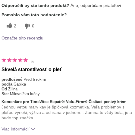
Aká je vaša skúsenosť s
Osviežujúci, Príjemný
Odporučili by ste tento produkt?
Áno, odporúčam priateľovi
používaním tohto prípravku?
pocit na pokožke
Pomohlo vám toto hodnotenie?
2
0
Označte túto recenziu
5
Skvelá starostlivosť o pleť
predložené
Pred 6 rokmi
podľa
Gabika
Od
Žilina
Ste:
Milovníčka krásy
Komentáre pre TimeWise Repair® Volu-Firm® Čistiaci penivý krém
Jednou vetou mary kay je špičková kozmetika. Veľa problémov s
pleťou vyrieši, výživa a ochrana v jednom... Zamna to vždy bola, je a
bude top značka.
Viac informácií