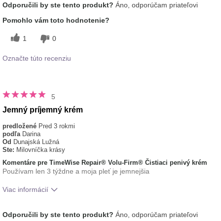
Odporučili by ste tento produkt?
Áno, odporúčam priateľovi
tohto prípravku?
pokožke
typ pleti
normálna
Pomohlo vám toto hodnotenie?
1
0
Označte túto recenziu
5
Jemný príjemný krém
predložené
Pred 3 rokmi
podľa
Darina
Od
Dunajská Lužná
Ste:
Milovníčka krásy
Komentáre pre TimeWise Repair® Volu-Firm® Čistiaci penivý krém
Používam len 3 týždne a moja pleť je jemnejšia
Viac informácií
Aká je vaša skúsenosť s
Dobre sa vstrebáva,
Odporučili by ste tento produkt?
Áno, odporúčam priateľovi
používaním tohto prípravku?
Osviežujúci, Príjemný pocit na