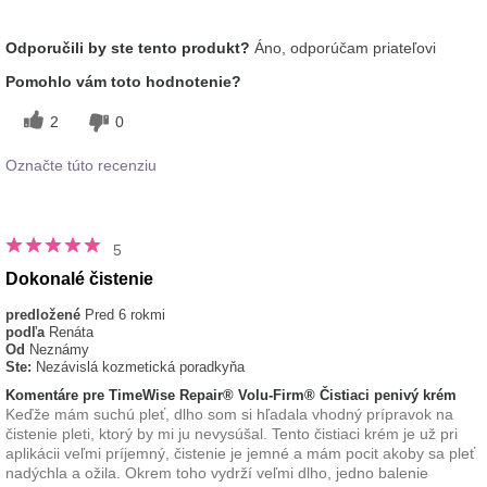
Aká je vaša skúsenosť
Aplikuje sa rovnomerne, Dobre sa
Odporučili by ste tento produkt?
Áno, odporúčam priateľovi
s používaním tohto
vstrebáva, Osviežujúci, Príjemný pocit
prípravku?
na pokožke
Pomohlo vám toto hodnotenie?
2
0
Označte túto recenziu
5
Dokonalé čistenie
predložené
Pred 6 rokmi
podľa
Renáta
Od
Neznámy
Ste:
Nezávislá kozmetická poradkyňa
Komentáre pre TimeWise Repair® Volu-Firm® Čistiaci penivý krém
Keďže mám suchú pleť, dlho som si hľadala vhodný prípravok na
čistenie pleti, ktorý by mi ju nevysúšal. Tento čistiaci krém je už pri
aplikácii veľmi príjemný, čistenie je jemné a mám pocit akoby sa pleť
nadýchla a ožila. Okrem toho vydrží veľmi dlho, jedno balenie