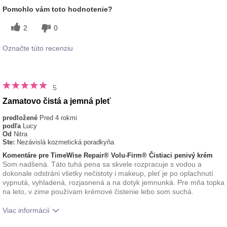
pokožke
Pomohlo vám toto hodnotenie?
typ pleti
normálna
2
0
Označte túto recenziu
5
Zamatovo čistá a jemná pleť
predložené
Pred 4 rokmi
podľa
Lucy
Od
Nitra
Ste:
Nezávislá kozmetická poradkyňa
Komentáre pre TimeWise Repair® Volu-Firm® Čistiaci penivý krém
Som nadšená. Táto tuhá pena sa skvele rozpracuje s vodou a
dokonale odstráni všetky nečistoty i makeup, pleť je po oplachnutí
vypnutá, vyhladená, rozjasnená a na dotyk jemnunká. Pre mňa topka
na leto, v zime používam krémové čistenie lebo som suchá.
Viac informácií