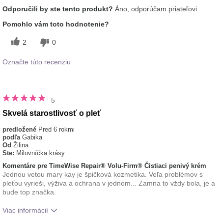
Aká je vaša skúsenosť s
Osviežujúci, Príjemný
Odporučili by ste tento produkt?
Áno, odporúčam priateľovi
používaním tohto prípravku?
pocit na pokožke
Pomohlo vám toto hodnotenie?
2
0
Označte túto recenziu
5
Skvelá starostlivosť o pleť
predložené
Pred 6 rokmi
podľa
Gabika
Od
Žilina
Ste:
Milovníčka krásy
Komentáre pre TimeWise Repair® Volu-Firm® Čistiaci penivý krém
Jednou vetou mary kay je špičková kozmetika. Veľa problémov s
pleťou vyrieši, výživa a ochrana v jednom... Zamna to vždy bola, je a
bude top značka.
Viac informácií