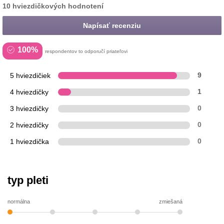
10 hviezdičkových hodnotení
Napísať recenziu
100%
respondentov to odporučí priateľovi
5 hviezdičiek
9
4 hviezdičky
1
3 hviezdičky
0
2 hviezdičky
0
1 hviezdička
0
typ pleti
normálna
zmiešaná