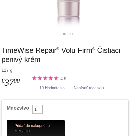
TimeWise Repair
Volu-Firm
Čistiaci
®
®
penivý krém
127 g
4.9
€
00
37
10 Hodnotenia
Napísať recenziu
Množstvo
Pridať do nákupného
zoznamu