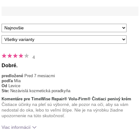
4
Dobré.
predložené
Pred 7 mesiacmi
podľa
Mia
Od
Levice
Ste:
Nezávislá kozmetická poradkyňa
Komentáre pre TimeWise Repair® Volu-Firm® Čistiaci penivý krém
Čistiace účinky na pleť sú výborné, ale pozor na oči, aby sa vám
nedostal do oka, lebo to veľmi štípe. Nie je na výrobku žiadne
upozornenie na túto skutočnosť.
Viac informácií
Aká je vaša skúsenosť s používaním
Príjemný pocit na