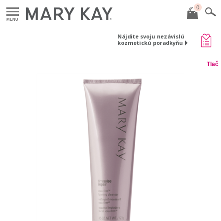
0
MENU
Nájdite svoju nezávislú
kozmetickú poradkyňu
Tlač