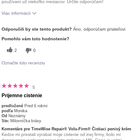
používam už niekoľko mesiacov. Určite odporúčam!
Viac informácií
Aká je vaša skúsenosť s
Osviežujúci, Príjemný
Odporučili by ste tento produkt?
Áno, odporúčam priateľovi
používaním tohto prípravku?
pocit na pokožke
Pomohlo vám toto hodnotenie?
2
0
Označte túto recenziu
5
Prijemne cistenie
predložené
Pred 6 rokmi
podľa
Monika
Od
Neznámy
Ste:
Milovníčka krásy
Komentáre pre TimeWise Repair® Volu-Firm® Čistiaci penivý krém
Kedze mi prestali vyrabat moje cistenie od inej firmy, bolo mi
doporucene vyskusat prave toto cistenie s MK. Cena je velmi