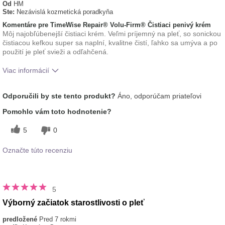
Od
HM
Ste:
Nezávislá kozmetická poradkyňa
Komentáre pre TimeWise Repair® Volu-Firm® Čistiaci penivý krém
Môj najobľúbenejší čistiaci krém. Veľmi príjemný na pleť, so sonickou
čistiacou kefkou super sa naplní, kvalitne čistí, ľahko sa umýva a po
použití je pleť svieži a odľahčená.
Viac informácií
Aká je vaša skúsenosť s
Aplikuje sa rovnomerne,
Odporučili by ste tento produkt?
Áno, odporúčam priateľovi
používaním tohto
Osviežujúci, Príjemný pocit na
prípravku?
pokožke
Pomohlo vám toto hodnotenie?
5
0
Označte túto recenziu
5
Výborný začiatok starostlivosti o pleť
predložené
Pred 7 rokmi