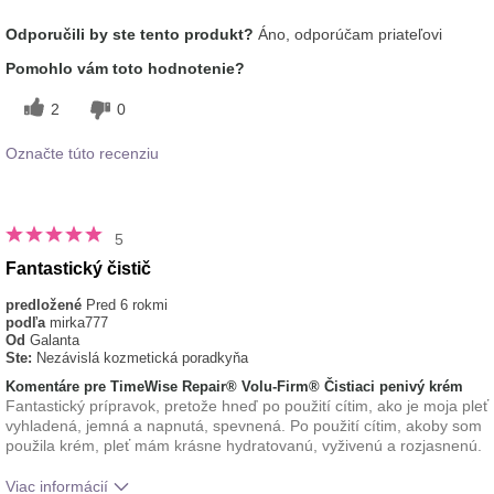
Aká je vaša skúsenosť s
Osviežujúci, Príjemný
Odporučili by ste tento produkt?
Áno, odporúčam priateľovi
používaním tohto prípravku?
pocit na pokožke
Pomohlo vám toto hodnotenie?
2
0
Označte túto recenziu
5
Fantastický čistič
predložené
Pred 6 rokmi
podľa
mirka777
Od
Galanta
Ste:
Nezávislá kozmetická poradkyňa
Komentáre pre TimeWise Repair® Volu-Firm® Čistiaci penivý krém
Fantastický prípravok, pretože hneď po použití cítim, ako je moja pleť
vyhladená, jemná a napnutá, spevnená. Po použití cítim, akoby som
použila krém, pleť mám krásne hydratovanú, vyživenú a rozjasnenú.
Viac informácií