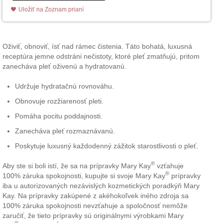
Uložiť na Zoznam prianí
Oživiť, obnoviť, ísť nad rámec čistenia. Táto bohatá, luxusná
receptúra jemne odstráni nečistoty, ktoré pleť zmatňujú, pritom
zanecháva pleť oživenú a hydratovanú.
Udržuje hydratačnú rovnováhu.
Obnovuje rozžiarenosť pleti.
Pomáha pocitu poddajnosti.
Zanecháva pleť rozmaznávanú.
Poskytuje luxusný každodenný zážitok starostlivosti o pleť.
®
Aby ste si boli istí, že sa na prípravky Mary Kay
vzťahuje
®
100% záruka spokojnosti, kupujte si svoje Mary Kay
prípravky
iba u autorizovaných nezávislých kozmetických poradkýň Mary
Kay. Na prípravky zakúpené z akéhokoľvek iného zdroja sa
100% záruka spokojnosti nevzťahuje a spoločnosť nemôže
zaručiť, že tieto prípravky sú originálnymi výrobkami Mary