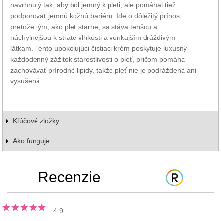
navrhnutý tak, aby bol jemný k pleti, ale pomáhal tiež
podporovať jemnú kožnú bariéru. Ide o dôležitý prínos,
pretože tým, ako pleť starne, sa stáva tenšou a
náchylnejšou k strate vlhkosti a vonkajším dráždivým
látkam. Tento upokojujúci čistiaci krém poskytuje luxusný
každodenný zážitok starostlivosti o pleť, pričom pomáha
zachovávať prírodné lipidy, takže pleť nie je podráždená ani
vysušená.
Kľúčové zložky
Ako funguje
Recenzie
4.9