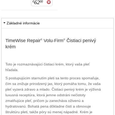
62
€
00
Základné informácie
TimeWise Repair
Volu-Firm
Čistiaci penivý
®
®
krém
Toto je rozmaznávajúci čistiaci krém, ktorý vaša pleť
hľadala.
S postupujúcim starnutím pleti sa tento proces spomaľuje,
čím sa znižuje prirodzený jas, ktorý pomáha tomu, že vaša
pleť vyzerá zdravo a mlado. Čistiaci penivý krém je výživná
luxusná receptúra, ktorá jemne odstráni nečistoty
zmatňujúce pleť, pričom ju zanecháva oživenú a
hydratovanú. Bohatá pena dôkladne čistí a obnovuje
štruktúru pleti, takže póry sú menej nápadné. Krém je