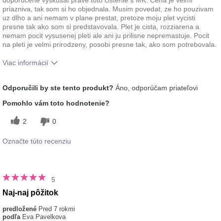
priazniva, tak som si ho objednala. Musim povedat, ze ho pouzivam
uz dlho a ani nemam v plane prestat, pretoze moju plet vycisti
presne tak ako som si predstavovala. Plet je cista, rozziarena a
nemam pocit vysusenej pleti ale ani ju prilisne nepremastuje. Pocit
na pleti je velmi prirodzeny, posobi presne tak, ako som potrebovala.
Viac informácií
Aká je vaša skúsenosť s
Aplikuje sa rovnomerne, Dobre sa
Odporučili by ste tento produkt?
Áno, odporúčam priateľovi
používaním tohto
vstrebáva, Príjemný pocit na
prípravku?
pokožke
Pomohlo vám toto hodnotenie?
2
0
Označte túto recenziu
5
Naj-naj pôžitok
predložené
Pred 7 rokmi
podľa
Eva Pavelkova