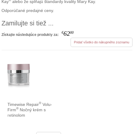
®
Kay
alebo že spĺňajú štandardy kvality Mary Kay.
Odporúčané predajné ceny.
Zamilujte si tiež ...
62
€
00
Získajte následujúce produkty za:
Pridať všetko do nákupného zoznamu
®
Timewise Repair
Volu-
®
Firm
Nočný krém s
retinolom