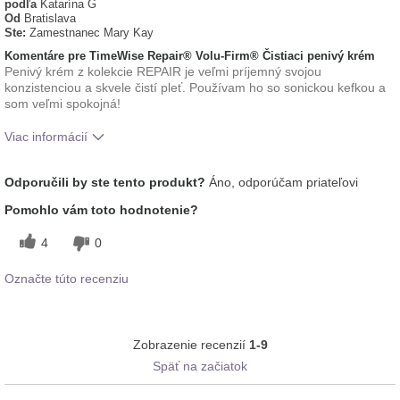
podľa
Katarína G
Od
Bratislava
Ste:
Zamestnanec Mary Kay
Komentáre pre TimeWise Repair® Volu-Firm® Čistiaci penivý krém
Penivý krém z kolekcie REPAIR je veľmi príjemný svojou
konzistenciou a skvele čistí pleť. Používam ho so sonickou kefkou a
som veľmi spokojná!
Viac informácií
Aká je vaša skúsenosť
Aplikuje sa rovnomerne, Dobre sa
Odporučili by ste tento produkt?
Áno, odporúčam priateľovi
s používaním tohto
vstrebáva, Osviežujúci, Príjemný pocit
prípravku?
na pokožke
Pomohlo vám toto hodnotenie?
4
0
Označte túto recenziu
Zobrazenie recenzií
1-9
Späť na začiatok