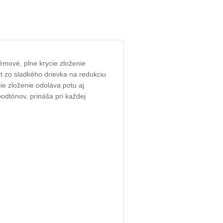
émové, plne krycie zloženie
kt zo sladkého drievka na redukciu
ie zloženie odoláva potu aj
podtónov, prináša pri každej