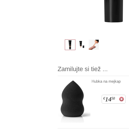
Zamilujte si tiež ...
Hubka na mejkap
14
€
50