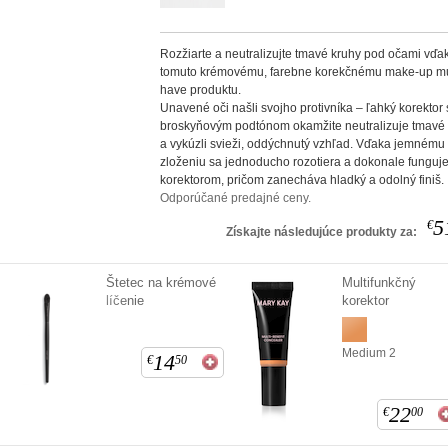
Rozžiarte a neutralizujte tmavé kruhy pod očami vďa
tomuto krémovému, farebne korekčnému make-up mu
have produktu.
Unavené oči našli svojho protivníka – ľahký korektor 
broskyňovým podtónom okamžite neutralizuje tmavé
a vykúzli svieži, oddýchnutý vzhľad. Vďaka jemnému
zloženiu sa jednoducho rozotiera a dokonale funguj
korektorom, pričom zanecháva hladký a odolný finiš.
Odporúčané predajné ceny.
5
€
Získajte následujúce produkty za:
Štetec na krémové
Multifunkčný
líčenie
korektor
Medium 2
14
€
50
22
€
00