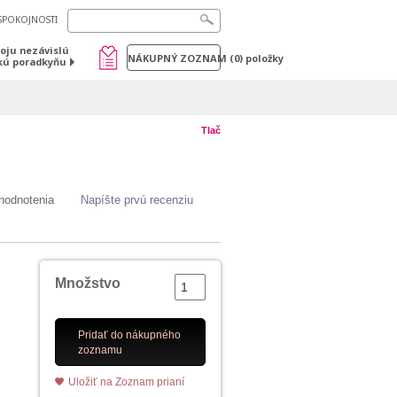
SPOKOJNOSTI
voju nezávislú
NÁKUPNÝ ZOZNAM
(
0
) položky
kú poradkyňu
Tlač
hodnotenia
Napíšte prvú recenziu
Množstvo
Pridať do nákupného
zoznamu
Uložiť na Zoznam prianí