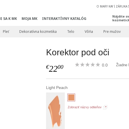
O MARY KAY
ZÁRUKA 
Nájdite s
E SA K MK
MOJA MK
INTERAKTÍVNY KATALÓG
kozmetic
Pleť
Dekoratívna kozmetika
Telo
Vôňa
Pre mužov
Korektor pod oči
0.0
Žiadne 
€
00
22
Light Peach
Zobraziť názvy odtieňov