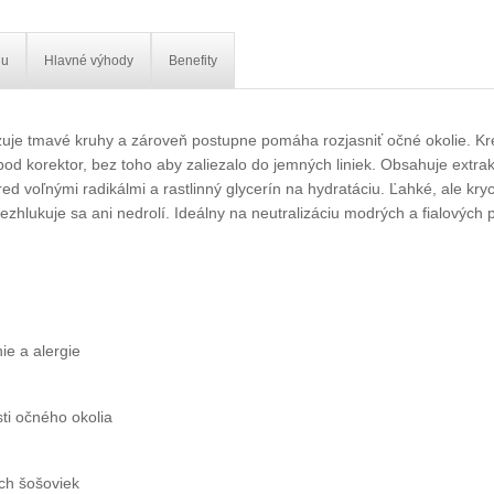
iu
Hlavné výhody
Benefity
zuje tmavé kruhy a zároveň postupne pomáha rozjasniť očné okolie. Kr
 pod korektor, bez toho aby zaliezalo do jemných liniek. Obsahuje extra
ed voľnými radikálmi a rastlinný glycerín na hydratáciu. Ľahké, ale kryc
ezhlukuje sa ani nedrolí. Ideálny na neutralizáciu modrých a fialových 
ie a alergie
sti očného okolia
ch šošoviek