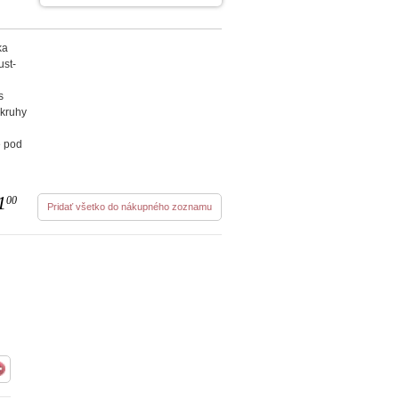
ka
st-
s
 kruhy
e pod
1
00
Pridať všetko do nákupného zoznamu