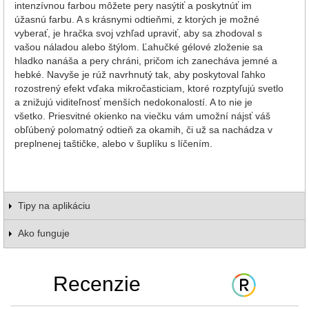
intenzívnou farbou môžete pery nasýtiť a poskytnúť im
úžasnú farbu. A s krásnymi odtieňmi, z ktorých je možné
vyberať, je hračka svoj vzhľad upraviť, aby sa zhodoval s
vašou náladou alebo štýlom. Ľahučké gélové zloženie sa
hladko nanáša a pery chráni, pričom ich zanecháva jemné a
hebké. Navyše je rúž navrhnutý tak, aby poskytoval ľahko
rozostrený efekt vďaka mikročasticiam, ktoré rozptyľujú svetlo
a znižujú viditeľnosť menších nedokonalostí. A to nie je
všetko. Priesvitné okienko na viečku vám umožní nájsť váš
obľúbený polomatný odtieň za okamih, či už sa nachádza v
preplnenej taštičke, alebo v šuplíku s líčením.
Tipy na aplikáciu
Ako funguje
Recenzie