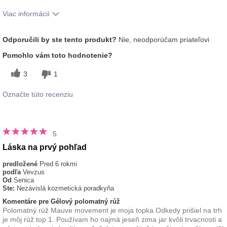
Viac informácií
Ako sa vám páči odtieň tohto prípravku?
3
Odporučili by ste tento produkt?
Nie, neodporúčam priateľovi
Ako porovnávate tento prípravok s inými
1
Pomohlo vám toto hodnotenie?
značkami dekoratívnej kozmetiky, ktoré ste
vyskúšali?
3
1
Označte túto recenziu
5
Láska na prvý pohľad
predložené
Pred 6 rokmi
podľa
Vevzus
Od
Senica
Ste:
Nezávislá kozmetická poradkyňa
Komentáre pre Gélový polomatný rúž
Polomatný rúž Mauve movement je moja topka Odkedy prišiel na trh
je môj rúž top 1. Používam ho najmä jeseň zima jar kvôli trvacnosti a