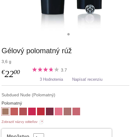
Gélový polomatný rúž
3,6 g
3.7
€
00
22
3 Hodnotenia
Napísať recenziu
Subdued Nude (Polomatný)
Polomatný
Zobraziť názvy odtieňov
Množstvo