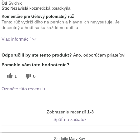
Od
Svidnik
Ste:
Nezávislá kozmetická poradkyňa
Komentáre pre Gélový polomatný rúž
Tento rúž vydrží dlho na perách a hlavne ich nevysušuje. Je
decentný a hodí sa ku každému outfitu.
Viac informácií
Ako sa vám páči odtieň tohto prípravku?
5
Odporučili by ste tento produkt?
Áno, odporúčam priateľovi
Ako porovnávate tento prípravok s inými
5
Pomohlo vám toto hodnotenie?
značkami dekoratívnej kozmetiky, ktoré ste
vyskúšali?
1
0
Označte túto recenziu
Zobrazenie recenzií
1-3
Späť na začiatok
Sledujte Mary Kay: