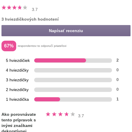
3.7
3 hviezdičkových hodnotení
Napísať recenziu
67%
respondentov to odporučí priateľovi
5 hviezdičiek
2
4 hviezdičky
0
3 hviezdičky
0
2 hviezdičky
0
1 hviezdička
1
Hodnotené
Ako porovnávate
3.7
3.7
tento prípravok s
z
5
inými značkami
hviezdičiek
dekoratívnej