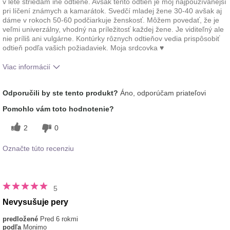
v lete striedam iné odtiene. Avšak tento odtieň je môj najpoužívanejší
pri líčení známych a kamarátok. Svedčí mladej žene 30-40 avšak aj
dáme v rokoch 50-60 podčiarkuje ženskosť. Môžem povedať, že je
veľmi univerzálny, vhodný na príležitosť každej žene. Je viditeľný ale
nie príliš ani vulgárne. Kontúrky rôznych odtieňov vedia prispôsobiť
odtieň podľa vašich požiadaviek. Moja srdcovka ♥️
Viac informácií
Ako sa vám páči odtieň tohto prípravku?
5
Odporučili by ste tento produkt?
Áno, odporúčam priateľovi
Ako porovnávate tento prípravok s inými
5
Pomohlo vám toto hodnotenie?
značkami dekoratívnej kozmetiky, ktoré ste
vyskúšali?
2
0
Označte túto recenziu
5
Nevysušuje pery
predložené
Pred 6 rokmi
podľa
Monimo