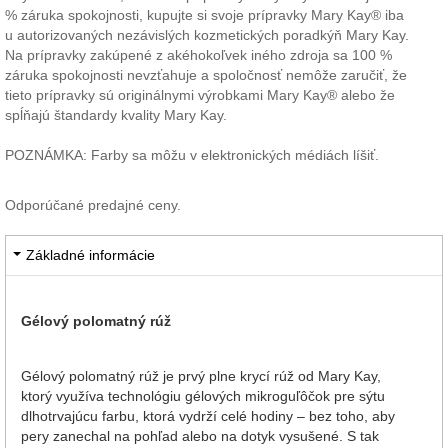
% záruka spokojnosti, kupujte si svoje prípravky Mary Kay® iba
u autorizovaných nezávislých kozmetických poradkýň Mary Kay.
Na prípravky zakúpené z akéhokoľvek iného zdroja sa 100 %
záruka spokojnosti nevzťahuje a spoločnosť nemôže zaručiť, že
tieto prípravky sú originálnymi výrobkami Mary Kay® alebo že
spĺňajú štandardy kvality Mary Kay.
POZNÁMKA: Farby sa môžu v elektronických médiách líšiť.
Odporúčané predajné ceny.
Základné informácie
Gélový polomatný rúž
Gélový polomatný rúž je prvý plne krycí rúž od Mary Kay,
ktorý využíva technológiu gélových mikroguľôčok pre sýtu
dlhotrvajúcu farbu, ktorá vydrží celé hodiny – bez toho, aby
pery zanechal na pohľad alebo na dotyk vysušené. S tak