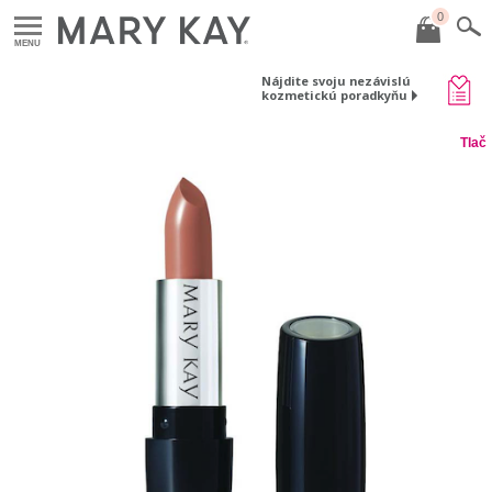
0
MENU
Nájdite svoju nezávislú
kozmetickú poradkyňu
Tlač