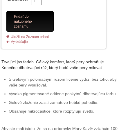
Pridať do
nákupného
zoznamu
Uložiť na Zoznam prianí
Vyskúšajte
Trvajúci jas farieb. Gélový komfort, ktorý pery ochraňuje.
Konečne dlhotrvajúci rúž, ktorý budú vaše pery milovať.
S Gélovým polomatným rúžom líčenie vydrží bez toho, aby
vaše pery vysušoval.
Vysoko pigmentované odtiene poskytnú dlhotrvajúcu farbu.
Gélové zloženie zaistí zamatovo hebké pohodlie.
Obsahuje mikročastice, ktoré rozptyľujú svetlo.
Aby ste mali istotu, že sa na prípravky Mary Kay® vzťahuje 100