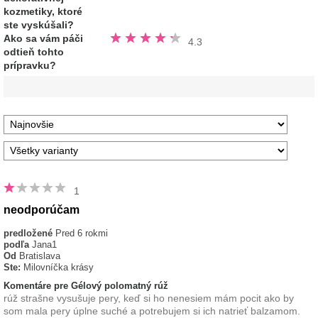
kozmetiky, ktoré
ste vyskúšali?
Hodnotené
Ako sa vám páči
4.3
4.3
odtieň tohto
z
5
prípravku?
hviezdičiek
1
neodporúčam
predložené
Pred 6 rokmi
podľa
Jana1
Od
Bratislava
Ste:
Milovníčka krásy
Komentáre pre Gélový polomatný rúž
rúž strašne vysušuje pery, keď si ho nenesiem mám pocit ako by
som mala pery úplne suché a potrebujem si ich natrieť balzamom.