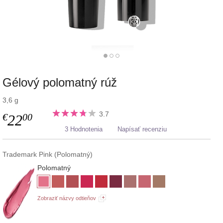
Gélový polomatný rúž
3,6 g
3.7
€
00
22
3 Hodnotenia
Napísať recenziu
Trademark Pink (Polomatný)
Polomatný
Zobraziť názvy odtieňov