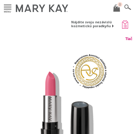
0
MENU
Nájdite svoju nezávislú
kozmetickú poradkyňu
Tlač