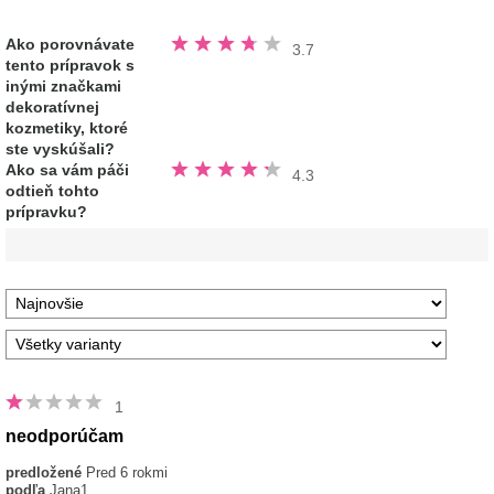
Hodnotené
Ako porovnávate
3.7
3.7
tento prípravok s
z
5
inými značkami
hviezdičiek
dekoratívnej
kozmetiky, ktoré
ste vyskúšali?
Hodnotené
Ako sa vám páči
4.3
4.3
odtieň tohto
z
5
prípravku?
hviezdičiek
1
neodporúčam
predložené
Pred 6 rokmi
podľa
Jana1