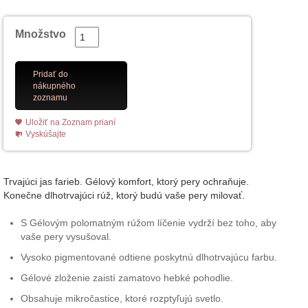
Množstvo
Pridať do
nákupného
zoznamu
Uložiť na Zoznam prianí
Vyskúšajte
Trvajúci jas farieb. Gélový komfort, ktorý pery ochraňuje.
Konečne dlhotrvajúci rúž, ktorý budú vaše pery milovať.
S Gélovým polomatným rúžom líčenie vydrží bez toho, aby
vaše pery vysušoval.
Vysoko pigmentované odtiene poskytnú dlhotrvajúcu farbu.
Gélové zloženie zaistí zamatovo hebké pohodlie.
Obsahuje mikročastice, ktoré rozptyľujú svetlo.