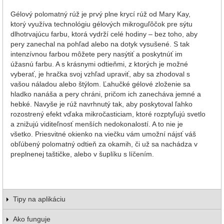
Gélový polomatný rúž je prvý plne krycí rúž od Mary Kay,
ktorý využíva technológiu gélových mikroguľôčok pre sýtu
dlhotrvajúcu farbu, ktorá vydrží celé hodiny – bez toho, aby
pery zanechal na pohľad alebo na dotyk vysušené. S tak
intenzívnou farbou môžete pery nasýtiť a poskytnúť im
úžasnú farbu. A s krásnymi odtieňmi, z ktorých je možné
vyberať, je hračka svoj vzhľad upraviť, aby sa zhodoval s
vašou náladou alebo štýlom. Ľahučké gélové zloženie sa
hladko nanáša a pery chráni, pričom ich zanecháva jemné a
hebké. Navyše je rúž navrhnutý tak, aby poskytoval ľahko
rozostrený efekt vďaka mikročasticiam, ktoré rozptyľujú svetlo
a znižujú viditeľnosť menších nedokonalostí. A to nie je
všetko. Priesvitné okienko na viečku vám umožní nájsť váš
obľúbený polomatný odtieň za okamih, či už sa nachádza v
preplnenej taštičke, alebo v šuplíku s líčením.
Tipy na aplikáciu
Ako funguje