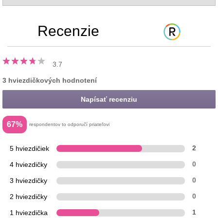
Recenzie
3.7
3 hviezdičkových hodnotení
Napísať recenziu
67%
respondentov to odporučí priateľovi
5 hviezdičiek
2
4 hviezdičky
0
3 hviezdičky
0
2 hviezdičky
0
1 hviezdička
1