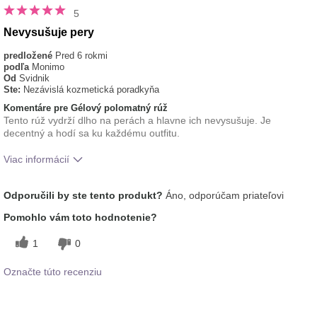
5
Nevysušuje pery
predložené
Pred 6 rokmi
podľa
Monimo
Od
Svidnik
Ste:
Nezávislá kozmetická poradkyňa
Komentáre pre Gélový polomatný rúž
Tento rúž vydrží dlho na perách a hlavne ich nevysušuje. Je
decentný a hodí sa ku každému outfitu.
Viac informácií
Ako sa vám páči odtieň tohto prípravku?
5
Odporučili by ste tento produkt?
Áno, odporúčam priateľovi
Ako porovnávate tento prípravok s inými
5
Pomohlo vám toto hodnotenie?
značkami dekoratívnej kozmetiky, ktoré ste
vyskúšali?
1
0
Označte túto recenziu