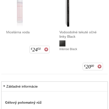
Micelárna voda
Vodoodolné tekuté očné
linky Black
24
€
50
Intense Black
20
€
00
Základné informácie
Gélový polomatný rúž