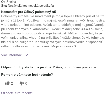
Od
Senica
Ste:
Nezávislá kozmetická poradkyňa
Komentáre pre Gélový polomatný rúž
Polomatný rúž Mauve movement je moja topka Odkedy prišiel na trh
je môj rúž top 1. Používam ho najmä jeseň zima jar kvôli trvacnosti a
v lete striedam iné odtiene. Avšak tento odtieň je môj najpoužívanejší
pri líčení známych a kamarátok. Svedčí mladej žene 30-40 avšak aj
dáme v rokoch 50-60 podčiarkuje ženskosť. Môžem povedať, že je
veľmi univerzálny, vhodný na príležitosť každej žene. Je viditeľný ale
nie príliš ani vulgárne. Kontúrky rôznych odtieňov vedia prispôsobiť
odtieň podľa vašich požiadaviek. Moja srdcovka ♥️
Viac informácií
Ako sa vám páči odtieň tohto prípravku?
5
Odporučili by ste tento produkt?
Áno, odporúčam priateľovi
Ako porovnávate tento prípravok s inými
5
Pomohlo vám toto hodnotenie?
značkami dekoratívnej kozmetiky, ktoré ste
vyskúšali?
2
0
Označte túto recenziu