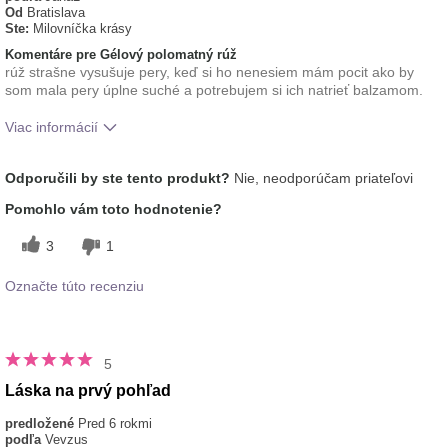
Od
Bratislava
Ste:
Milovníčka krásy
Komentáre pre Gélový polomatný rúž
rúž strašne vysušuje pery, keď si ho nenesiem mám pocit ako by
som mala pery úplne suché a potrebujem si ich natrieť balzamom.
Viac informácií
Ako sa vám páči odtieň tohto prípravku?
3
Odporučili by ste tento produkt?
Nie, neodporúčam priateľovi
Ako porovnávate tento prípravok s inými
1
Pomohlo vám toto hodnotenie?
značkami dekoratívnej kozmetiky, ktoré ste
vyskúšali?
3
1
Označte túto recenziu
5
Láska na prvý pohľad
predložené
Pred 6 rokmi
podľa
Vevzus