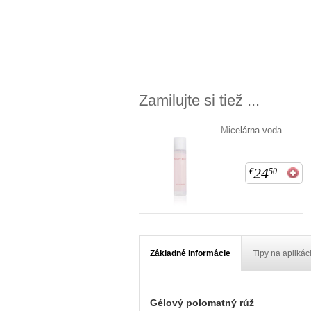
Zamilujte si tiež ...
Micelárna voda
24
€
50
Základné informácie
Tipy na aplikác
Gélový polomatný rúž