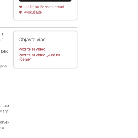
Uložiť na Zoznam prianí
Vyskúšajte
je.
Objavte viac
ať.
Pozrite si video
 toho,
Pozrite si video „Ako na
líčenie“
ajúcu
.
ťahuje
 Mary
h
koľvek
e a