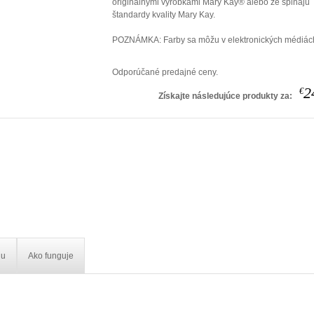
originálnymi výrobkami Mary Kay® alebo že spĺňajú
štandardy kvality Mary Kay.
POZNÁMKA: Farby sa môžu v elektronických médiách 
Odporúčané predajné ceny.
2
€
Získajte následujúce produkty za:
iu
Ako funguje