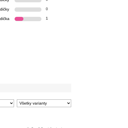
dičky
0
zdička
1