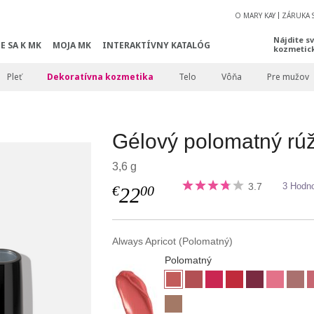
O MARY KAY
ZÁRUKA 
Nájdite s
E SA K MK
MOJA MK
INTERAKTÍVNY KATALÓG
kozmetic
Pleť
Dekoratívna kozmetika
Telo
Vôňa
Pre mužov
Gélový polomatný rú
3,6 g
3.7
3 Hodno
€
00
22
Always Apricot (Polomatný)
Polomatný