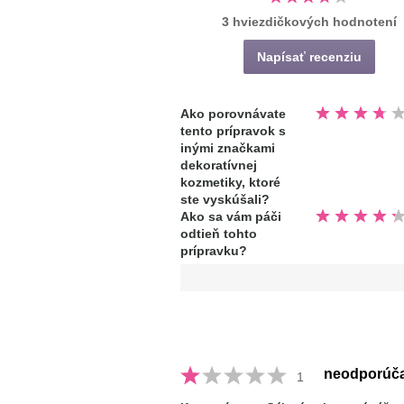
3 hviezdičkových hodnotení
Napísať recenziu
Hodnotené
Ako porovnávate
3.7
tento prípravok s
z
5
inými značkami
hviezdičiek
dekoratívnej
kozmetiky, ktoré
ste vyskúšali?
Hodnotené
Ako sa vám páči
4.3
odtieň tohto
z
5
prípravku?
hviezdičiek
neodporúč
1