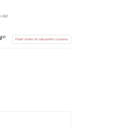
líšiť.
4
50
Pridať všetko do nákupného zoznamu