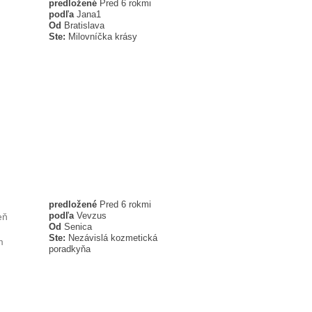
predložené
Pred 6 rokmi
podľa
Jana1
Od
Bratislava
Ste:
Milovníčka krásy
predložené
Pred 6 rokmi
podľa
Vevzus
eň
Od
Senica
Ste:
Nezávislá kozmetická
m
poradkyňa