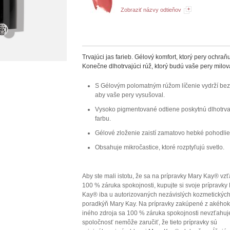
Zobraziť názvy odtieňov
Trvajúci jas farieb. Gélový komfort, ktorý pery ochraňu
Konečne dlhotrvajúci rúž, ktorý budú vaše pery milov
S Gélovým polomatným rúžom líčenie vydrží bez
aby vaše pery vysušoval.
Vysoko pigmentované odtiene poskytnú dlhotrv
farbu.
Gélové zloženie zaistí zamatovo hebké pohodlie
Obsahuje mikročastice, ktoré rozptyľujú svetlo.
Aby ste mali istotu, že sa na prípravky Mary Kay® vz
100 % záruka spokojnosti, kupujte si svoje prípravky
Kay® iba u autorizovaných nezávislých kozmetickýc
poradkýň Mary Kay. Na prípravky zakúpené z akého
iného zdroja sa 100 % záruka spokojnosti nevzťahuj
spoločnosť nemôže zaručiť, že tieto prípravky sú