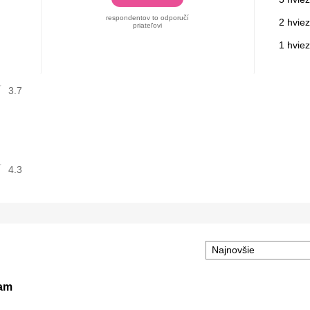
respondentov to odporučí
2 hviez
priateľovi
1 hvie
3.7
4.3
am