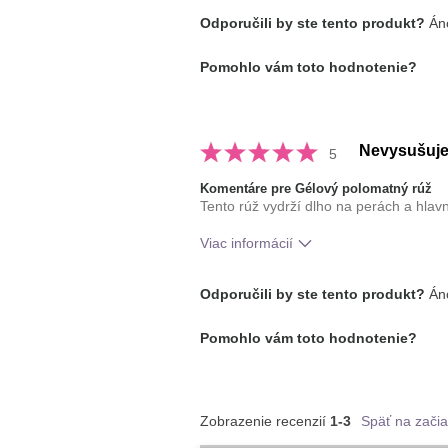
Ako sa vám páči odtieň tohto prípr
Odporučili by ste tento produkt?
Áno
Ako porovnávate tento prípravok s 
Pomohlo vám toto hodnotenie?
dekoratívnej kozmetiky, ktoré ste vy
Nevysušuje
5
Komentáre pre Gélový polomatný rúž
Tento rúž vydrží dlho na perách a hlav
Viac informácií
Ako sa vám páči odtieň tohto prípr
Odporučili by ste tento produkt?
Áno
Ako porovnávate tento prípravok s 
Pomohlo vám toto hodnotenie?
dekoratívnej kozmetiky, ktoré ste vy
Zobrazenie recenzií
1-3
Späť na začia