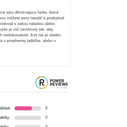
re sýtu dlhotrvajúcu farbu, ktorá
bou môžete pery nasýtiť a poskytnúť
zhodoval s vašou náladou alebo
yše je rúž navrhnutý tak, aby
 nedokonalostí. A to nie je všetko.
 v preplnenej taštičke, alebo v
dičiek
2
dičky
0
dičky
0