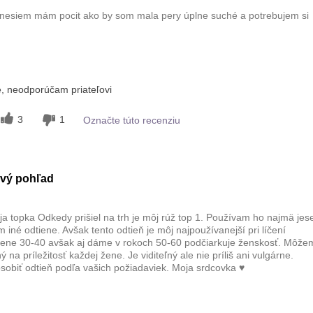
nenesiem mám pocit ako by som mala pery úplne suché a potrebujem si
avku?
, neodporúčam priateľovi
3
inými značkami
3
1
Označte túto recenziu
skúšali?
1
rvý pohľad
topka Odkedy prišiel na trh je môj rúž top 1. Používam ho najmä jes
am iné odtiene. Avšak tento odtieň je môj najpoužívanejší pri líčení
ene 30-40 avšak aj dáme v rokoch 50-60 podčiarkuje ženskosť. Môže
 na príležitosť každej žene. Je viditeľný ale nie príliš ani vulgárne.
sobiť odtieň podľa vašich požiadaviek. Moja srdcovka ♥️