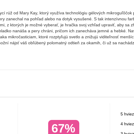
ycí rúž od Mary Kay, ktorý využíva technológiu gélových mikroguľôčok p
pery zanechal na pohľad alebo na dotyk vysušené. S tak intenzívnou far
mi, z ktorých je možné vyberať, je hračka svoj vzhľad upraviť, aby sa 
hladko nanáša a pery chráni, pričom ich zanecháva jemné a hebké. Nav
ka mikročasticiam, ktoré rozptyľujú svetlo a znižujú viditeľnosť menších
ožní nájsť váš obľúbený polomatný odtieň za okamih, či už sa nachádza
5 hviez
4 hviez
67%
3 hviez