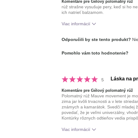
Komentáre pre Gélový polomatný rúž
rúž strašne vysušuje pery, keď si ho 
ich natrieť balzamom.
Viac informácií
Ako sa vám páči odtieň tohto prípr
Odporučili by ste tento produkt?
Nie
Ako porovnávate tento prípravok s 
Pomohlo vám toto hodnotenie?
dekoratívnej kozmetiky, ktoré ste vy
Láska na p
5
Komentáre pre Gélový polomatný rúž
Polomatný rúž Mauve movement je moja 
zima jar kvôli trvacnosti a v lete stried
známych a kamarátok. Svedčí mladej ž
povedať, že je veľmi univerzálny, vhodný
Kontúrky rôznych odtieňov vedia prispô
Viac informácií