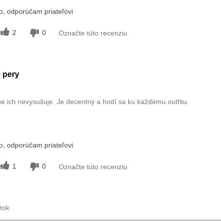
avku?
, odporúčam priateľovi
5
inými značkami
2
0
Označte túto recenziu
skúšali?
5
 pery
ne ich nevysušuje. Je decentný a hodí sa ku každému outfitu.
avku?
, odporúčam priateľovi
5
inými značkami
1
0
Označte túto recenziu
skúšali?
5
tok