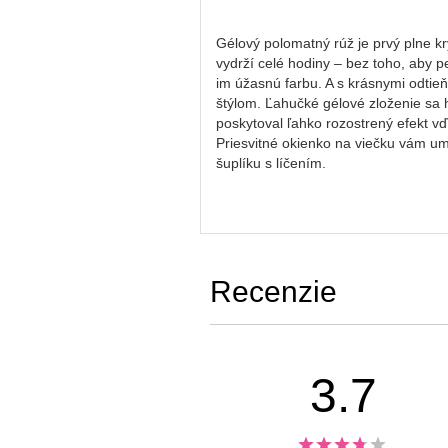
Gélový polomatný rúž je prvý plne kr
vydrží celé hodiny – bez toho, aby 
im úžasnú farbu. A s krásnymi odtieň
štýlom. Ľahučké gélové zloženie sa 
poskytoval ľahko rozostrený efekt vďa
Priesvitné okienko na viečku vám um
šuplíku s líčením.
Recenzie
3.7