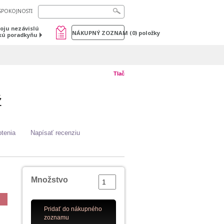
SPOKOJNOSTI
voju nezávislú
NÁKUPNÝ ZOZNAM
(
0
) položky
kú poradkyňu
Tlač
ž
tenia
Napísať recenziu
Množstvo
Pridať do nákupného
zoznamu