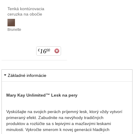
Tenká kontúrovacia
ceruzka na obočie
Brunette
16
€
00
Základné informácie
Mary Kay Unlimited™ Lesk na pery
Vyskúšajte na svojich perách príjemný lesk, ktorý vždy vytvorí
primeraný efekt. Zabudnite na nevýhody tradičných
produktov a rozlúčte sa s lepivými a mazľavými leskami
minulosti. Vykročte smerom k novej generácii hladkých