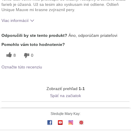
farieb je úžasná. Už sa tesim ako vyskusam iné odtiene. Odtieň
Unique Mauve mi krasne zvýraznil pery.
Viac informácií
Ako sa vám páči odtieň tohto prípravku?
5
Odporučili by ste tento produkt?
Áno, odporúčam priateľovi
Ako porovnávate tento prípravok s inými
5
Pomohlo vám toto hodnotenie?
značkami dekoratívnej kozmetiky, ktoré ste
vyskúšali?
8
0
Označte túto recenziu
Zobraziť prehľad
1-1
Späť na začiatok
Sledujte Mary Kay: