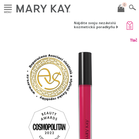
0
MENU
Nájdite svoju nezávislú
kozmetickú poradkyňu
Tlač