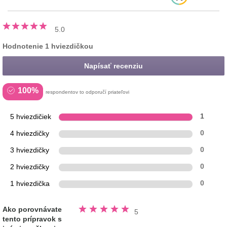
5.0
Hodnotenie 1 hviezdičkou
Napísať recenziu
100%
respondentov to odporučí priateľovi
5 hviezdičiek
1
4 hviezdičky
0
3 hviezdičky
0
2 hviezdičky
0
1 hviezdička
0
Hodnotené
Ako porovnávate
5
5.0
tento prípravok s
z
5