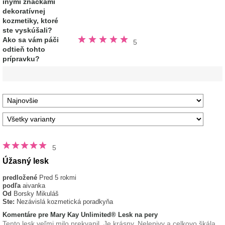
inými značkami
hviezdičiek
dekoratívnej
kozmetiky, ktoré
ste vyskúšali?
Hodnotené
Ako sa vám páči
5
5.0
odtieň tohto
z
5
prípravku?
hviezdičiek
5
Úžasný lesk
predložené
Pred 5 rokmi
podľa
aivanka
Od
Borsky Mikuláš
Ste:
Nezávislá kozmetická poradkyňa
Komentáre pre Mary Kay Unlimited® Lesk na pery
Tento lesk veľmi milo prekvapil. Je krásny. Nelepivy a celkovo škála