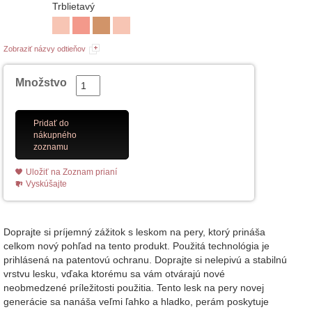
Trblietavý
Zobraziť názvy odtieňov
Množstvo
Pridať do
nákupného
zoznamu
Uložiť na Zoznam prianí
Vyskúšajte
Doprajte si príjemný zážitok s leskom na pery, ktorý prináša
celkom nový pohľad na tento produkt. Použitá technológia je
prihlásená na patentovú ochranu. Doprajte si nelepivú a stabilnú
vrstvu lesku, vďaka ktorému sa vám otvárajú nové
neobmedzené príležitosti použitia. Tento lesk na pery novej
generácie sa nanáša veľmi ľahko a hladko, perám poskytuje