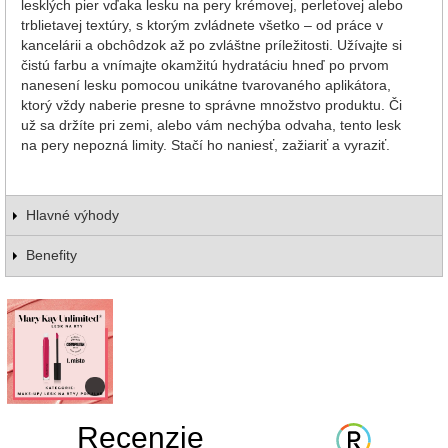
lesklých pier vďaka lesku na pery krémovej, perleťovej alebo
trblietavej textúry, s ktorým zvládnete všetko – od práce v
kancelárii a obchôdzok až po zvláštne príležitosti. Užívajte si
čistú farbu a vnímajte okamžitú hydratáciu hneď po prvom
nanesení lesku pomocou unikátne tvarovaného aplikátora,
ktorý vždy naberie presne to správne množstvo produktu. Či
už sa držíte pri zemi, alebo vám nechýba odvaha, tento lesk
na pery nepozná limity. Stačí ho naniesť, zažiariť a vyraziť.
Hlavné výhody
Benefity
Recenzie