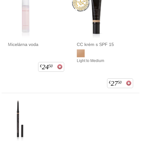
Micelárna voda
CC krém s SPF 15
Light to Medium
24
€
50
27
€
50