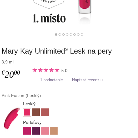
Mary Kay Unlimited
Lesk na pery
®
3,9 ml
5.0
€
00
20
1 hodnotenie
Napísať recenziu
Pink Fusion (Lesklý)
Lesklý
Perleťový