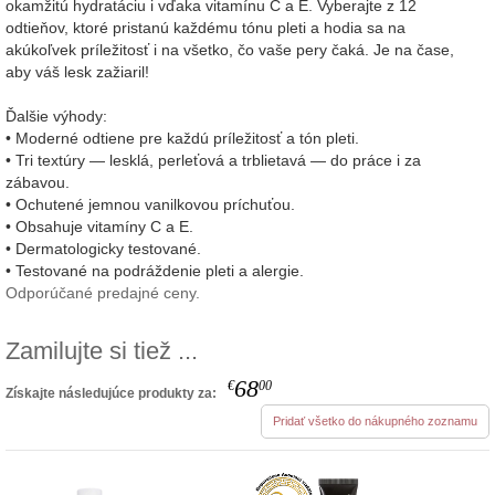
okamžitú hydratáciu i vďaka vitamínu C a E. Vyberajte z 12
odtieňov, ktoré pristanú každému tónu pleti a hodia sa na
akúkoľvek príležitosť i na všetko, čo vaše pery čaká. Je na čase,
aby váš lesk zažiaril!
Ďalšie výhody:
• Moderné odtiene pre každú príležitosť a tón pleti.
• Tri textúry — lesklá, perleťová a trblietavá — do práce i za
zábavou.
• Ochutené jemnou vanilkovou príchuťou.
• Obsahuje vitamíny C a E.
• Dermatologicky testované.
• Testované na podráždenie pleti a alergie.
Odporúčané predajné ceny.
Zamilujte si tiež ...
68
€
00
Získajte následujúce produkty za:
Pridať všetko do nákupného zoznamu