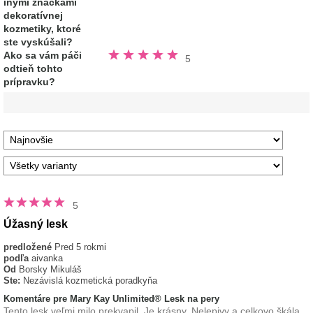
inými značkami
hviezdičiek
dekoratívnej
kozmetiky, ktoré
ste vyskúšali?
Hodnotené
Ako sa vám páči
5
5.0
odtieň tohto
z
5
prípravku?
hviezdičiek
5
Úžasný lesk
predložené
Pred 5 rokmi
podľa
aivanka
Od
Borsky Mikuláš
Ste:
Nezávislá kozmetická poradkyňa
Komentáre pre Mary Kay Unlimited® Lesk na pery
Tento lesk veľmi milo prekvapil. Je krásny. Nelepivy a celkovo škála