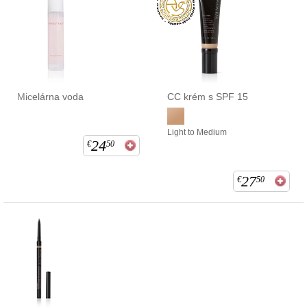
Micelárna voda
CC krém s SPF 15
Light to Medium
24
€
50
27
€
50