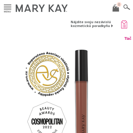
0
MENU
Nájdite svoju nezávislú
kozmetickú poradkyňu
Tlač