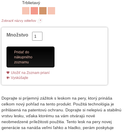
Trblietavý
Zobraziť názvy odtieňov
Množstvo
Pridať do
nákupného
zoznamu
Uložiť na Zoznam prianí
Vyskúšajte
Doprajte si príjemný zážitok s leskom na pery, ktorý prináša
celkom nový pohľad na tento produkt. Použitá technológia je
prihlásená na patentovú ochranu. Doprajte si nelepivú a stabilnú
vrstvu lesku, vďaka ktorému sa vám otvárajú nové
neobmedzené príležitosti použitia. Tento lesk na pery novej
generácie sa nanáša veľmi ľahko a hladko, perám poskytuje