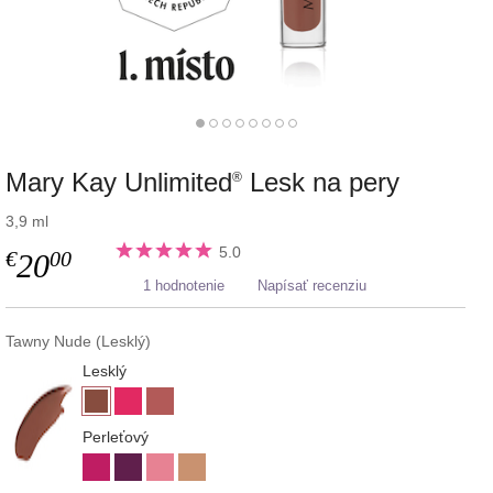
Mary Kay Unlimited
Lesk na pery
®
3,9 ml
5.0
€
00
20
1 hodnotenie
Napísať recenziu
Tawny Nude (Lesklý)
Lesklý
Perleťový