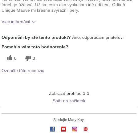
farieb je úžasná. Už sa tesim ako vyskusam iné odtiene. Odtieň
Unique Mauve mi krasne zvýraznil pery.
Viac informácií
Ako sa vám páči odtieň tohto prípravku?
5
Odporučili by ste tento produkt?
Áno, odporúčam priateľovi
Ako porovnávate tento prípravok s inými
5
Pomohlo vám toto hodnotenie?
značkami dekoratívnej kozmetiky, ktoré ste
vyskúšali?
8
0
Označte túto recenziu
Zobraziť prehľad
1-1
Späť na začiatok
Sledujte Mary Kay: