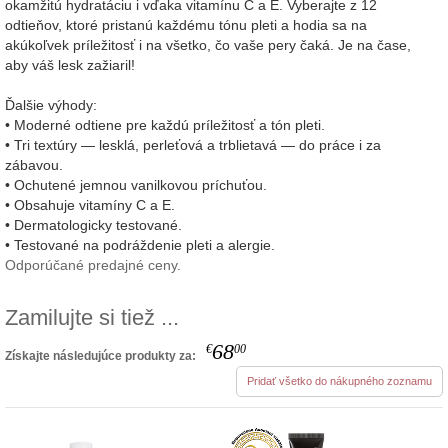
okamžitú hydratáciu i vďaka vitamínu C a E. Vyberajte z 12
odtieňov, ktoré pristanú každému tónu pleti a hodia sa na
akúkoľvek príležitosť i na všetko, čo vaše pery čaká. Je na čase,
aby váš lesk zažiaril!
Ďalšie výhody:
• Moderné odtiene pre každú príležitosť a tón pleti.
• Tri textúry — lesklá, perleťová a trblietavá — do práce i za
zábavou.
• Ochutené jemnou vanilkovou príchuťou.
• Obsahuje vitamíny C a E.
• Dermatologicky testované.
• Testované na podráždenie pleti a alergie.
Odporúčané predajné ceny.
Zamilujte si tiež ...
68
€
00
Získajte následujúce produkty za:
Pridať všetko do nákupného zoznamu