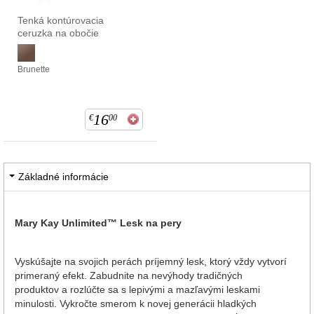
Tenká kontúrovacia
ceruzka na obočie
Brunette
16
€
00
Základné informácie
Mary Kay Unlimited™ Lesk na pery
Vyskúšajte na svojich perách príjemný lesk, ktorý vždy vytvorí
primeraný efekt. Zabudnite na nevýhody tradičných
produktov a rozlúčte sa s lepivými a mazľavými leskami
minulosti. Vykročte smerom k novej generácii hladkých