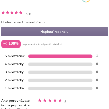
5.0
Hodnotenie 1 hviezdičkou
Napísať recenziu
100%
respondentov to odporučí priateľovi
5 hviezdičiek
1
4 hviezdičky
0
3 hviezdičky
0
2 hviezdičky
0
1 hviezdička
0
Hodnotené
Ako porovnávate
5
5.0
tento prípravok s
z
5