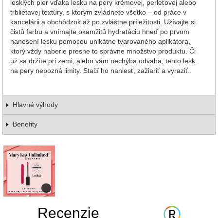
lesklých pier vďaka lesku na pery krémovej, perleťovej alebo
trblietavej textúry, s ktorým zvládnete všetko – od práce v
kancelárii a obchôdzok až po zvláštne príležitosti. Užívajte si
čistú farbu a vnímajte okamžitú hydratáciu hneď po prvom
nanesení lesku pomocou unikátne tvarovaného aplikátora,
ktorý vždy naberie presne to správne množstvo produktu. Či
už sa držíte pri zemi, alebo vám nechýba odvaha, tento lesk
na pery nepozná limity. Stačí ho naniesť, zažiariť a vyraziť.
Hlavné výhody
Benefity
Recenzie