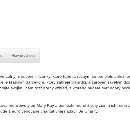
iu
Hlavné výhody
zálnymi odtieňmi lícenky, ktoré lichotia rôznym tónom pleti, príležitos
ke je krásnym darčekom, ktorý zahreje pri srdci, a zároveň skvelým dop
ajte svojim lícam rozžiarený vzhľad, z ktorého budete mať dobrý pocit
Ružová mení životy od Mary Kay a pomôžte meniť životy žien a ich rod
bude 1 euro venované charitatívnej nadácii Be Charity.