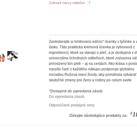
Zobraziť názvy odtieňov
Zaobstarajte si limitovanú edíciu* lícenky v tyčinke a v
lásku. Táto praktická krémová lícenka je vytvorená z
ingrediencií, ktoré sa starajú o pleť, a je dostupná v 
univerzálne lichotivých odtieňoch, ktoré zvýraznia vá
prirodzený tón pleti – aj na cestách. Ako krása s pos
navyše časť z každého nákupu podporuje globálnu
iniciatívu Ružová mení životy, aby pomáhala vytvárať
skutočné zmeny pre ženy a rodiny po celom svete.
*Dostupné do vypredania zásob.
Do vypredania zásob
Odporúčané predajné ceny.
1
€
Získajte následujúce produkty za: