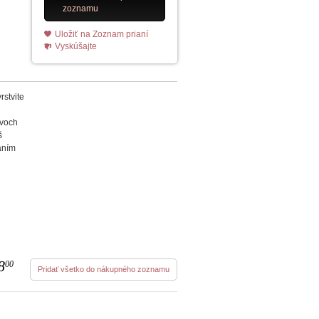
zoznamu
Uložiť na Zoznam prianí
Vyskúšajte
rstvite
dvoch
š
laním
8
00
Pridať všetko do nákupného zoznamu