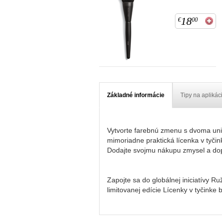
18
€
00
Základné informácie
Tipy na aplikác
Vytvorte farebnú zmenu s dvoma univer
mimoriadne praktická lícenka v tyčin
Dodajte svojmu nákupu zmysel a dopr
Zapojte sa do globálnej iniciatívy 
limitovanej edície Lícenky v tyčinke 