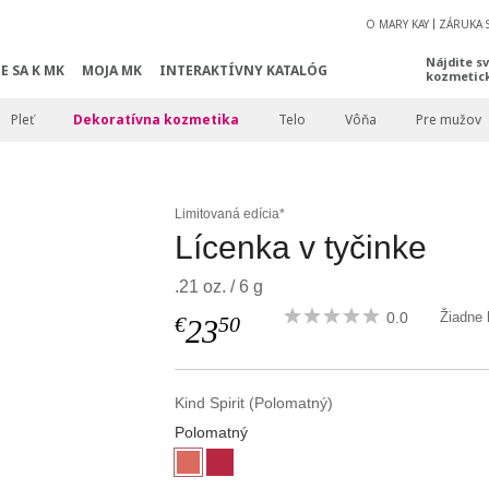
O MARY KAY
ZÁRUKA 
Nájdite s
E SA K MK
MOJA MK
INTERAKTÍVNY KATALÓG
kozmetic
Pleť
Dekoratívna kozmetika
Telo
Vôňa
Pre mužov
Limitovaná edícia*
Lícenka v tyčinke
.21 oz. / 6 g
0.0
Žiadne 
€
50
23
Kind Spirit (Polomatný)
Polomatný