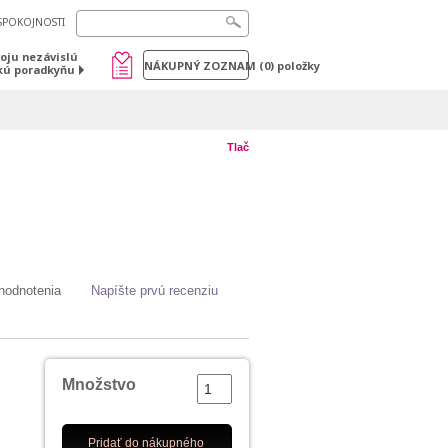
SPOKOJNOSTI
voju nezávislú
NÁKUPNÝ ZOZNAM
(
0
) položky
kú poradkyňu
Tlač
hodnotenia
Napíšte prvú recenziu
Množstvo
Pridať do nákupného