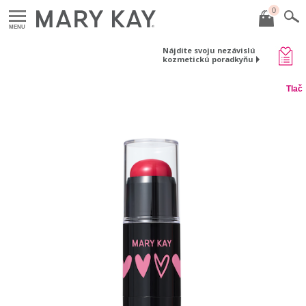
0
MENU
Nájdite svoju nezávislú
kozmetickú poradkyňu
Tlač