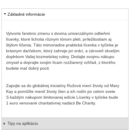
Základné informácie
Vytvorte farebnú zmenu s dvoma univerzálnymi odtieňmi
lícenky, ktoré lichotia rôznym tónom pleti, príležitostiam aj
štýlom líčenia. Táto mimoriadne praktická lícenka v tyčinke je
krásnym darčekom, ktorý zahreje pri srdci, a zároveň skvelým
doplnkom Vašej kozmetickej rutiny. Dodajte svojmu nákupu
zmysel a doprajte svojim lícam rozžiarený vzhľad, z ktorého
budete mať dobrý pocit.
Zapojte sa do globálnej iniciatívy Ružová mení životy od Mary
Kay a pomôžte meniť životy žien a ich rodín po celom svete.
S každým nákupom limitovanej edície Lícenky v tyčinke bude
1 euro venované charitatívnej nadácii Be Charity.
Tipy na aplikáciu