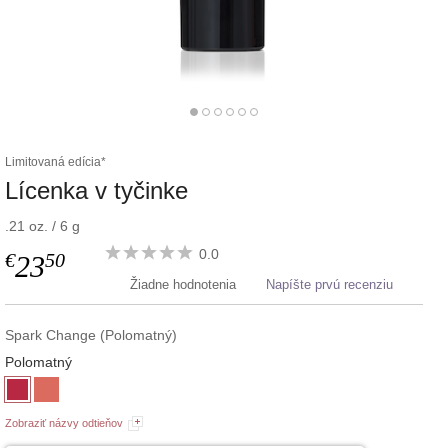
Limitovaná edícia*
Lícenka v tyčinke
.21 oz. / 6 g
0.0
€
50
23
Žiadne hodnotenia
Napíšte prvú recenziu
Spark Change (Polomatný)
Polomatný
Zobraziť názvy odtieňov