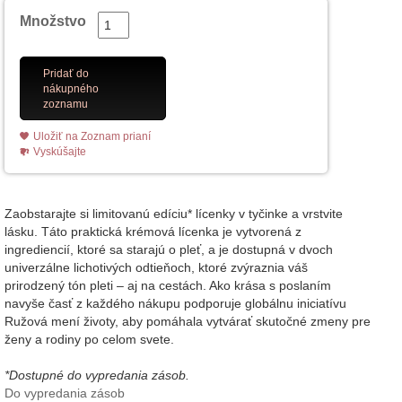
Množstvo
Pridať do
nákupného
zoznamu
Uložiť na Zoznam prianí
Vyskúšajte
Zaobstarajte si limitovanú edíciu* lícenky v tyčinke a vrstvite
lásku. Táto praktická krémová lícenka je vytvorená z
ingrediencií, ktoré sa starajú o pleť, a je dostupná v dvoch
univerzálne lichotivých odtieňoch, ktoré zvýraznia váš
prirodzený tón pleti – aj na cestách. Ako krása s poslaním
navyše časť z každého nákupu podporuje globálnu iniciatívu
Ružová mení životy, aby pomáhala vytvárať skutočné zmeny pre
ženy a rodiny po celom svete.
*Dostupné do vypredania zásob.
Do vypredania zásob