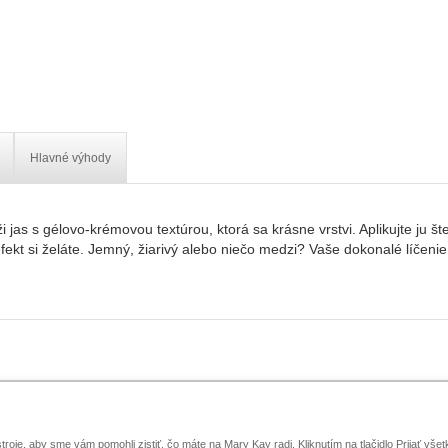
Hlavné výhody
eži jas s gélovo-krémovou textúrou, ktorá sa krásne vrstvi. Aplikujte ju
efekt si želáte. Jemný, žiarivý alebo niečo medzi? Vaše dokonalé líčen
Mobilné aplikácie Mary Kay
E-katalógy
Spravovať cookies
Kon
oje, aby sme vám pomohli zistiť, čo máte na Mary Kay radi. Kliknutím na tlačidlo Prijať vše