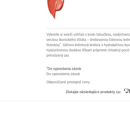
Vytvorte si svieži vzhľad s touto ľahučkou, nadýchan
verziou ikonického líčidla – limitovanou Gélovou kr
*
lícenkou
. Gélovo-krémová textúra s hydratačnou kys
hyalurónovou dodáva líčkam príjemne chladivý pocit
prirodzený jas.
*
Do vypredania zásob
Do vypredania zásob
Odporúčané predajné ceny.
2
€
Získajte následujúce produkty za: