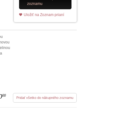
zoznamu
Uložiť na Zoznam prianí
ou
émovou
elinou
 a
0
00
Pridať všetko do nákupného zoznamu