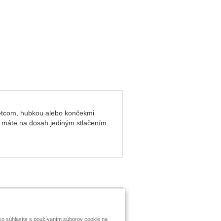
 štetcom, hubkou alebo končekmi
ie máte na dosah jediným stlačením
taktujte MK
tko súhlasíte s používaním súborov cookie na