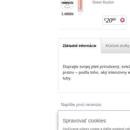
Sheer Illusion
20
€
00
Základné informácie
Kľúčové zložky
Doprajte svojej pleti prirodzený, svi
prstov – podľa toho, aký intenzívny 
tuby.
Napíšte prvú recenziu
Sledujte Mary Kay:
Spravovať cookies
Používame súbory cookie a ďalšie podobné nástr