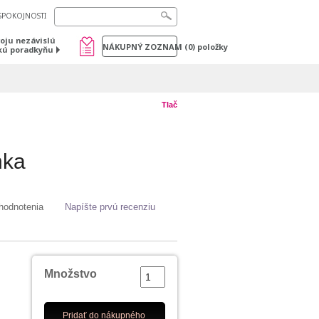
SPOKOJNOSTI
voju nezávislú
NÁKUPNÝ ZOZNAM
(
0
) položky
kú poradkyňu
Tlač
nka
hodnotenia
Napíšte prvú recenziu
Množstvo
Pridať do nákupného