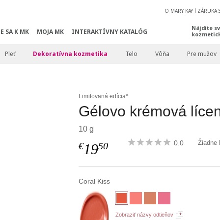
O MARY KAY
ZÁRUKA 
Nájdite s
E SA K MK
MOJA MK
INTERAKTÍVNY KATALÓG
kozmetic
Pleť
Dekoratívna kozmetika
Telo
Vôňa
Pre mužov
Limitovaná edícia*
Gélovo krémová líce
10 g
0.0
Žiadne 
€
50
19
Coral Kiss
Zobraziť názvy odtieňov