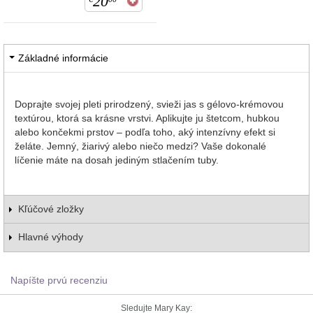
20
Základné informácie
Doprajte svojej pleti prirodzený, svieži jas s gélovo-krémovou
textúrou, ktorá sa krásne vrstvi. Aplikujte ju štetcom, hubkou
alebo končekmi prstov – podľa toho, aký intenzívny efekt si
želáte. Jemný, žiarivý alebo niečo medzi? Vaše dokonalé
líčenie máte na dosah jediným stlačením tuby.
Kľúčové zložky
Hlavné výhody
Napíšte prvú recenziu
Sledujte Mary Kay: