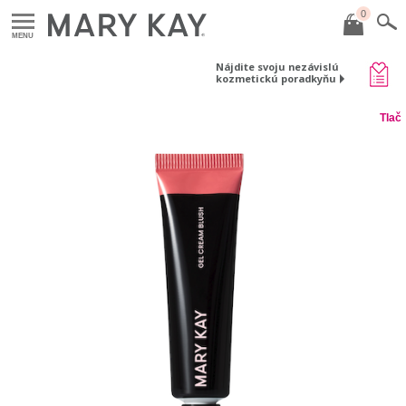
0
MENU
Nájdite svoju nezávislú
kozmetickú poradkyňu
Tlač