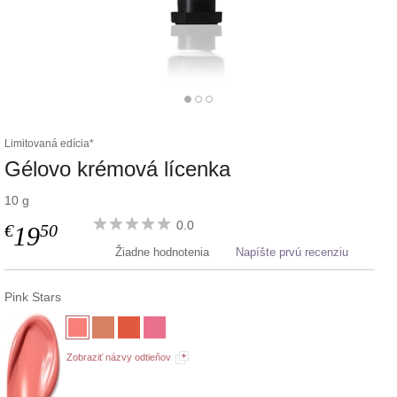
Limitovaná edícia*
Gélovo krémová lícenka
10 g
0.0
€
50
19
Žiadne hodnotenia
Napíšte prvú recenziu
Pink Stars
Zobraziť názvy odtieňov