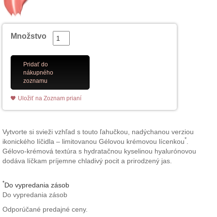
Množstvo
Pridať do
nákupného
zoznamu
Uložiť na Zoznam prianí
Vytvorte si svieži vzhľad s touto ľahučkou, nadýchanou verziou
*
ikonického líčidla – limitovanou Gélovou krémovou lícenkou
.
Gélovo-krémová textúra s hydratačnou kyselinou hyalurónovou
dodáva líčkam príjemne chladivý pocit a prirodzený jas.
*
Do vypredania zásob
Do vypredania zásob
Odporúčané predajné ceny.