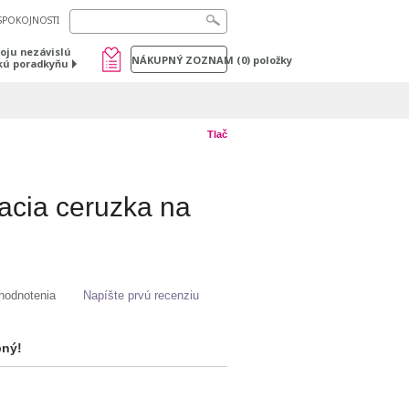
SPOKOJNOSTI
voju nezávislú
NÁKUPNÝ ZOZNAM
(
0
) položky
kú poradkyňu
Tlač
acia ceruzka na
hodnotenia
Napíšte prvú recenziu
pný!