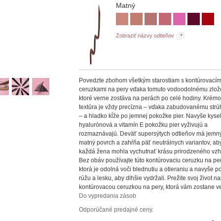
Matný
Zobraziť názvy odtieňov
Povedzte zbohom všetkým starostiam s kontúrovacím
ceruzkami na pery vďaka tomuto vodoodolnému zlož
ktoré verne zostáva na perách po celé hodiny. Krém
textúra je vždy precízna – vďaka zabudovanému strú
– a hladko kĺže po jemnej pokožke pier. Navyše kyse
hyalurónová a vitamín E pokožku pier vyživujú a
rozmaznávajú. Deväť supersýtych odtieňov má jemn
matný povrch a zahŕňa päť neutrálnych variantov, aby
každá žena mohla vychutnať krásu prirodzeného vzh
Bez obáv používajte túto kontúrovaciu ceruzku na per
ktorá je odolná voči blednutiu a otieraniu a navyše
rúžu a lesku, aby dlhšie vydržali. Prežite svoj život n
kontúrovacou ceruzkou na pery, ktorá vám zostane v
Do vypredania zásob
Odporúčané predajné ceny.