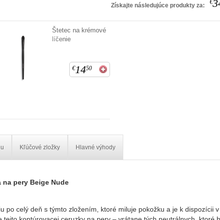
3
€
Získajte následujúce produkty za:
Štetec na krémové
líčenie
14
€
50
iu
Kľúčové zložky
Hlavné výhody
 na pery Beige Nude
po celý deň s týmto zložením, ktoré miluje pokožku a je k dispozícii v
tejto kontúrovacej ceruzky na pery – vrátane tých neutrálnych, ktoré bo