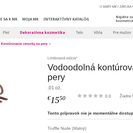
O MARY KAY
ZÁRUKA 
Nájdite s
E SA K MK
MOJA MK
INTERAKTÍVNY KATALÓG
kozmetic
Pleť
Dekoratívna kozmetika
Telo
Vôňa
Pre mužov
Kontúrovacie ceruzky na pery
Limitovaná edícia*
Vodoodolná kontúrov
pery
.01 oz.
0.0
Žiadne 
€
50
15
Tento prípravok nie je momentálne dostu
Truffle Nude (Matný)