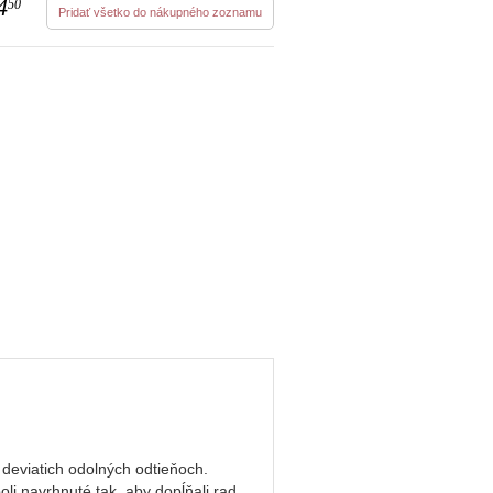
4
50
Pridať všetko do nákupného zoznamu
 deviatich odolných odtieňoch.
li navrhnuté tak, aby dopĺňali rad