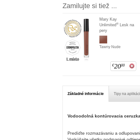
Zamilujte si tiež ...
Mary Kay
®
Unlimited
Lesk na
pery
Tawny Nude
20
€
00
Základné informácie
Tipy na aplikác
Vodoodolná kontúrovacia ceruzka
Predíďte rozmazávaniu a odlupovaniu 
Vyskúšajte všetky podmanivé odtiene 