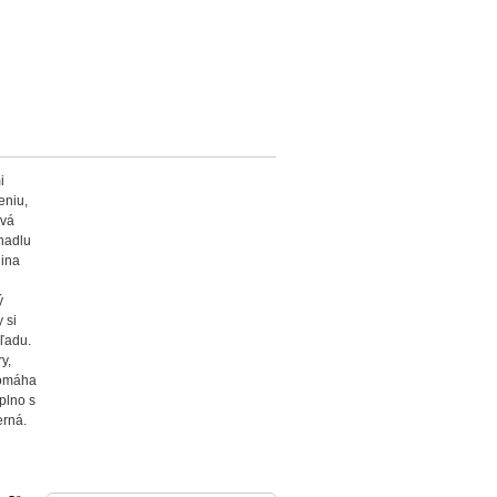
i
eniu,
ová
hadlu
lina
ý
 si
ľadu.
y,
 pomáha
aplno s
erná.