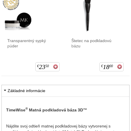
Transparentný sypký
Štetec na podkladovú
púder
bázu
23
18
€
50
€
00
Základné informácie
®
TimeWise
Matná podkladová báza 3D™
Nájdite svoj odtieň matnej podkladovej bázy vytvorenej s