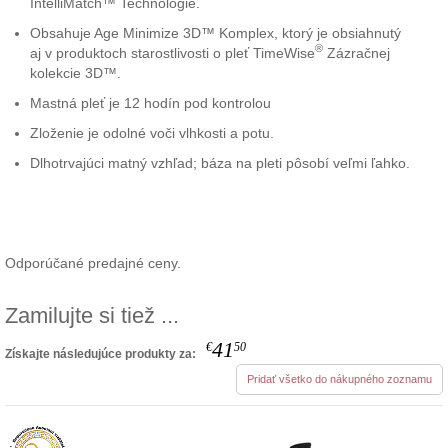
IntelliMatch™ Technológie.
Obsahuje Age Minimize 3D™ Komplex, ktorý je obsiahnutý
®
aj v produktoch starostlivosti o pleť TimeWise
Zázračnej
kolekcie 3D™.
Mastná pleť je 12 hodín pod kontrolou
Zloženie je odolné voči vlhkosti a potu.
Dlhotrvajúci matný vzhľad; báza na pleti pôsobí veľmi ľahko.
Odporúčané predajné ceny.
Zamilujte si tiež ...
41
€
50
Získajte následujúce produkty za:
Pridať všetko do nákupného zoznamu