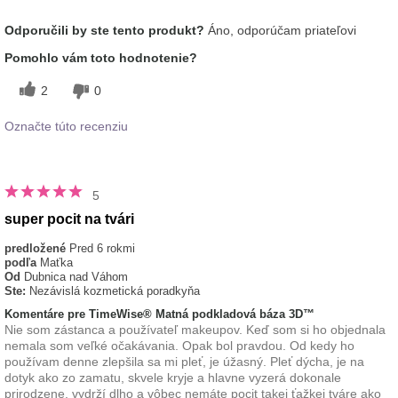
Ako sa vám páči odtieň tohto prípravku?
5
Odporučili by ste tento produkt?
Áno, odporúčam priateľovi
Ako porovnávate tento prípravok s inými
5
Pomohlo vám toto hodnotenie?
značkami dekoratívnej kozmetiky, ktoré ste
vyskúšali?
2
0
Označte túto recenziu
5
super pocit na tvári
predložené
Pred 6 rokmi
podľa
Maťka
Od
Dubnica nad Váhom
Ste:
Nezávislá kozmetická poradkyňa
Komentáre pre TimeWise® Matná podkladová báza 3D™
Nie som zástanca a používateľ makeupov. Keď som si ho objednala
nemala som veľké očakávania. Opak bol pravdou. Od kedy ho
používam denne zlepšila sa mi pleť, je úžasný. Pleť dýcha, je na
dotyk ako zo zamatu, skvele kryje a hlavne vyzerá dokonale
prirodzene, vydrží dlho a vôbec nemáte pocit takej ťažkej tváre ako