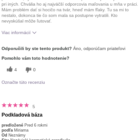
pri iných. Chvália ho aj najväčší odporcovia maľovania u mňa v práci.
Mám problém dať si hocičo na tvár, hneď mám fľaky. Tu sa mi to
nestalo, dokonca tie čo som mala sa postupne vytratili. Kto
nevyskúšal môže ľutovať.
Viac informácií
Ako sa vám páči odtieň tohto prípravku?
5
Odporučili by ste tento produkt?
Áno, odporúčam priateľovi
Ako porovnávate tento prípravok s inými
5
Pomohlo vám toto hodnotenie?
značkami dekoratívnej kozmetiky, ktoré ste
vyskúšali?
4
0
Označte túto recenziu
5
Podkladová báza
predložené
Pred 6 rokmi
podľa
Miriama
Od
Neznámy