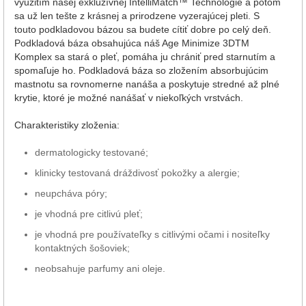
využitím našej exkluzívnej IntelliMatch™ Technológie a potom
sa už len tešte z krásnej a prirodzene vyzerajúcej pleti. S
touto podkladovou bázou sa budete cítiť dobre po celý deň.
Podkladová báza obsahujúca náš Age Minimize 3DTM
Komplex sa stará o pleť, pomáha ju chrániť pred starnutím a
spomaľuje ho. Podkladová báza so zložením absorbujúcim
mastnotu sa rovnomerne nanáša a poskytuje stredné až plné
krytie, ktoré je možné nanášať v niekoľkých vrstvách.
Charakteristiky zloženia:
dermatologicky testované;
klinicky testovaná dráždivosť pokožky a alergie;
neupcháva póry;
je vhodná pre citlivú pleť;
je vhodná pre používateľky s citlivými očami i nositeľky
kontaktných šošoviek;
neobsahuje parfumy ani oleje.