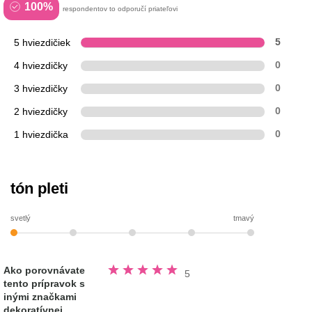
100%
respondentov to odporučí priateľovi
5 hviezdičiek
5
4 hviezdičky
0
3 hviezdičky
0
2 hviezdičky
0
1 hviezdička
0
tón pleti
svetlý
tmavý
Hodnotené
Ako porovnávate
5
5.0
tento prípravok s
z
5
inými značkami
hviezdičiek
dekoratívnej