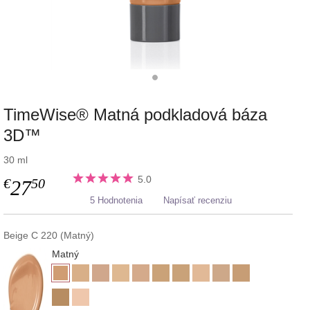
TimeWise® Matná podkladová báza
3D™
30 ml
5.0
€
50
27
5 Hodnotenia
Napísať recenziu
Beige C 220 (Matný)
Matný