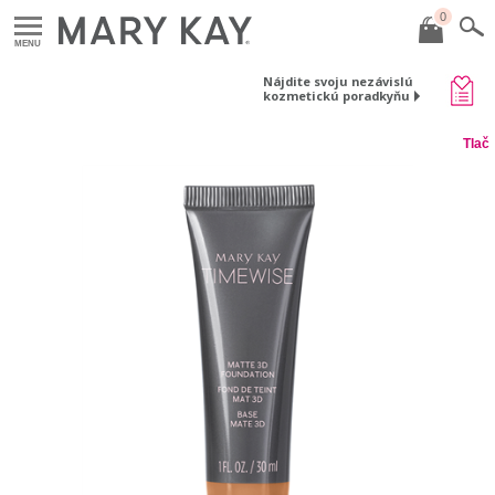
0
MENU
Nájdite svoju nezávislú
kozmetickú poradkyňu
Tlač