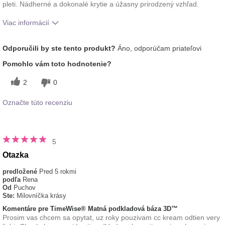
pleti. Nádherné a dokonalé krytie a úžasny prirodzený vzhľad.
Viac informácií
tón pleti
svetlý
Odporučili by ste tento produkt?
Áno, odporúčam priateľovi
Ako sa vám páči odtieň tohto prípravku?
5
Pomohlo vám toto hodnotenie?
Ako porovnávate tento prípravok s inými
5
značkami dekoratívnej kozmetiky, ktoré ste
2
0
vyskúšali?
Označte túto recenziu
5
Otazka
predložené
Pred 5 rokmi
podľa
Rena
Od
Puchov
Ste:
Milovníčka krásy
Komentáre pre TimeWise® Matná podkladová báza 3D™
Prosim vas chcem sa opytat, uz roky pouzivam cc kream odtien very