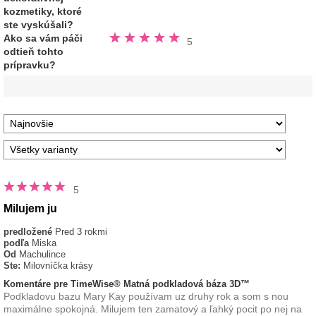
kozmetiky, ktoré
ste vyskúšali?
Hodnotené
Ako sa vám páči
5
5.0
odtieň tohto
z
5
prípravku?
hviezdičiek
5
Milujem ju
predložené
Pred 3 rokmi
podľa
Miska
Od
Machulince
Ste:
Milovníčka krásy
Komentáre pre TimeWise® Matná podkladová báza 3D™
Podkladovu bazu Mary Kay používam uz druhy rok a som s nou
maximálne spokojná. Milujem ten zamatový a ľahký pocit po nej na