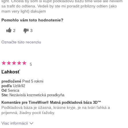
light. Chcela by som si kupit podkladovu bazu time wise ale neviem
sa trafit do odtiena. Vedeli by ste mi poradit priblizny odtien (ako
mam very light) dakujem
Pomohlo vám toto hodnotenie?
2
3
Označte túto recenziu
5
Ľahkosť
predložené
Pred 5 rokmi
podľa
Uzlik92
Od
Senica
Ste:
Nezávislá kozmetická poradkyňa
Komentáre pre TimeWise® Matná podkladová báza 3D™
Podkladová báza je úžasná, krásne kryje, je na tvári ľahká a
prijemná, žiadny pocit ťažoby.
Viac informácií