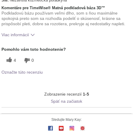
Ste:
Nezávislá kozmetická poradkyňa
Komentáre pre TimeWise® Matná podkladová báza 3D™
Podkladovú bázu používam veľmi dlho, som s ňou maximálne
spokojná preto som sa rozhodla podeliť o skúsenosť, krásne sa
prispôsobí pleti, dobre sa rozotiera, prekryje aj nedostatky napleti.
Viac informácií
Ako sa vám páči odtieň tohto prípravku?
5
Pomohlo vám toto hodnotenie?
Ako porovnávate tento prípravok s inými
5
4
0
značkami dekoratívnej kozmetiky, ktoré ste
vyskúšali?
Označte túto recenziu
Zobrazenie recenzií
1-5
Späť na začiatok
Sledujte Mary Kay: