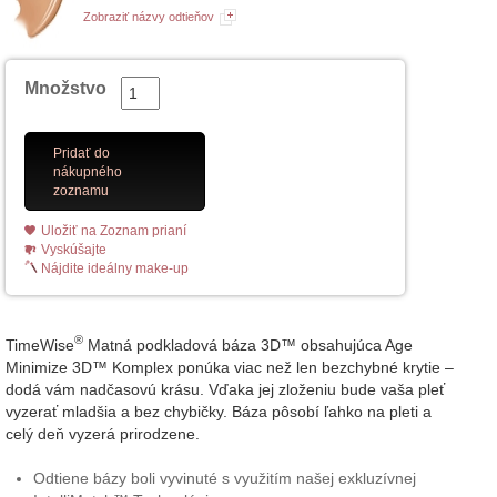
Zobraziť názvy odtieňov
Množstvo
Pridať do
nákupného
zoznamu
Uložiť na Zoznam prianí
Vyskúšajte
Nájdite ideálny make-up
®
TimeWise
Matná podkladová báza 3D™ obsahujúca Age
Minimize 3D™ Komplex ponúka viac než len bezchybné krytie –
dodá vám nadčasovú krásu. Vďaka jej zloženiu bude vaša pleť
vyzerať mladšia a bez chybičky. Báza pôsobí ľahko na pleti a
celý deň vyzerá prirodzene.
Odtiene bázy boli vyvinuté s využitím našej exkluzívnej