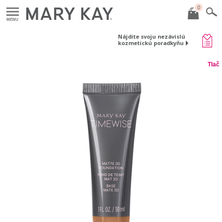
0
MENU
Nájdite svoju nezávislú
kozmetickú poradkyňu
Tlač