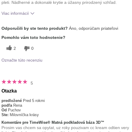
pleti. Nádherné a dokonalé krytie a úžasny prirodzený vzhľad.
Viac informácií
tón pleti
svetlý
Odporučili by ste tento produkt?
Áno, odporúčam priateľovi
Ako sa vám páči odtieň tohto prípravku?
5
Pomohlo vám toto hodnotenie?
Ako porovnávate tento prípravok s inými
5
značkami dekoratívnej kozmetiky, ktoré ste
2
0
vyskúšali?
Označte túto recenziu
5
Otazka
predložené
Pred 5 rokmi
podľa
Rena
Od
Puchov
Ste:
Milovníčka krásy
Komentáre pre TimeWise® Matná podkladová báza 3D™
Prosim vas chcem sa opytat, uz roky pouzivam cc kream odtien very