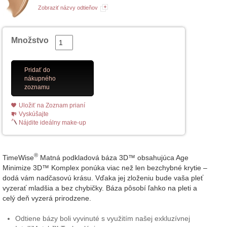
Zobraziť názvy odtieňov
Množstvo
Pridať do
nákupného
zoznamu
Uložiť na Zoznam prianí
Vyskúšajte
Nájdite ideálny make-up
®
TimeWise
Matná podkladová báza 3D™ obsahujúca Age
Minimize 3D™ Komplex ponúka viac než len bezchybné krytie –
dodá vám nadčasovú krásu. Vďaka jej zloženiu bude vaša pleť
vyzerať mladšia a bez chybičky. Báza pôsobí ľahko na pleti a
celý deň vyzerá prirodzene.
Odtiene bázy boli vyvinuté s využitím našej exkluzívnej