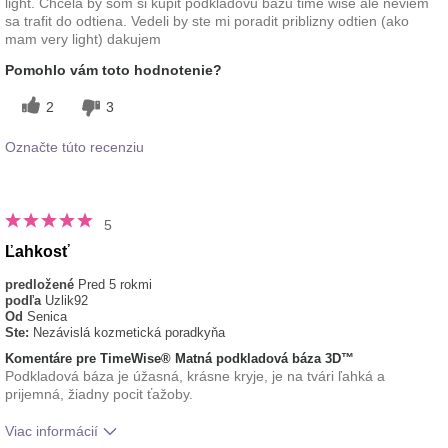
light. Chcela by som si kupit podkladovu bazu time wise ale neviem
sa trafit do odtiena. Vedeli by ste mi poradit priblizny odtien (ako
mam very light) dakujem
Pomohlo vám toto hodnotenie?
2
3
Označte túto recenziu
5
Ľahkosť
predložené
Pred 5 rokmi
podľa
Uzlik92
Od
Senica
Ste:
Nezávislá kozmetická poradkyňa
Komentáre pre TimeWise® Matná podkladová báza 3D™
Podkladová báza je úžasná, krásne kryje, je na tvári ľahká a
prijemná, žiadny pocit ťažoby.
Viac informácií