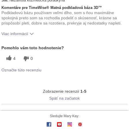
Ste:
Nezávislá kozmetická poradkyňa
Komentáre pre TimeWise® Matná podkladová báza 3D™
Podkladovú bázu používam veľmi dlho, som s ňou maximálne
spokojná preto som sa rozhodla podeliť o skúsenosť, krásne sa
prispôsobí pleti, dobre sa rozotiera, prekryje aj nedostatky napleti.
Viac informácií
Ako sa vám páči odtieň tohto prípravku?
5
Pomohlo vám toto hodnotenie?
Ako porovnávate tento prípravok s inými
5
4
0
značkami dekoratívnej kozmetiky, ktoré ste
vyskúšali?
Označte túto recenziu
Zobrazenie recenzií
1-5
Späť na začiatok
Sledujte Mary Kay: