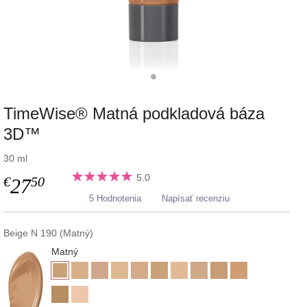
TimeWise® Matná podkladová báza
3D™
30 ml
5.0
€
50
27
5 Hodnotenia
Napísať recenziu
Beige N 190 (Matný)
Matný