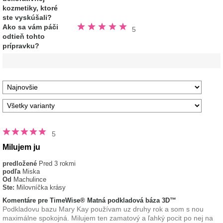
kozmetiky, ktoré
ste vyskúšali?
Hodnotené
Ako sa vám páči
5
5.0
odtieň tohto
z
5
prípravku?
hviezdičiek
5
Milujem ju
predložené
Pred 3 rokmi
podľa
Miska
Od
Machulince
Ste:
Milovníčka krásy
Komentáre pre TimeWise® Matná podkladová báza 3D™
Podkladovu bazu Mary Kay používam uz druhy rok a som s nou
maximálne spokojná. Milujem ten zamatový a ľahký pocit po nej na