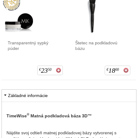
Transparentný sypký
Štetec na podkladovú
púder
bázu
23
18
€
50
€
00
Základné informácie
®
TimeWise
Matná podkladová báza 3D™
Nájdite svoj odtieň matnej podkladovej bázy vytvorenej s