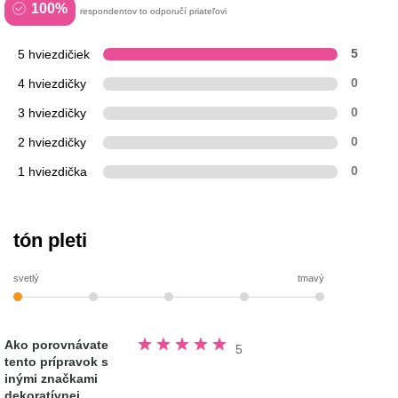
100%
respondentov to odporučí priateľovi
5 hviezdičiek
5
4 hviezdičky
0
3 hviezdičky
0
2 hviezdičky
0
1 hviezdička
0
tón pleti
svetlý
tmavý
Hodnotené
Ako porovnávate
5
5.0
tento prípravok s
z
5
inými značkami
hviezdičiek
dekoratívnej