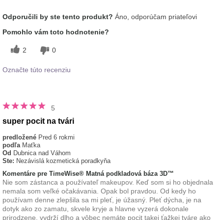
Ako sa vám páči odtieň tohto prípravku?
5
Odporučili by ste tento produkt?
Áno, odporúčam priateľovi
Ako porovnávate tento prípravok s inými
5
Pomohlo vám toto hodnotenie?
značkami dekoratívnej kozmetiky, ktoré ste
vyskúšali?
2
0
Označte túto recenziu
5
super pocit na tvári
predložené
Pred 6 rokmi
podľa
Maťka
Od
Dubnica nad Váhom
Ste:
Nezávislá kozmetická poradkyňa
Komentáre pre TimeWise® Matná podkladová báza 3D™
Nie som zástanca a používateľ makeupov. Keď som si ho objednala
nemala som veľké očakávania. Opak bol pravdou. Od kedy ho
používam denne zlepšila sa mi pleť, je úžasný. Pleť dýcha, je na
dotyk ako zo zamatu, skvele kryje a hlavne vyzerá dokonale
prirodzene, vydrží dlho a vôbec nemáte pocit takej ťažkej tváre ako