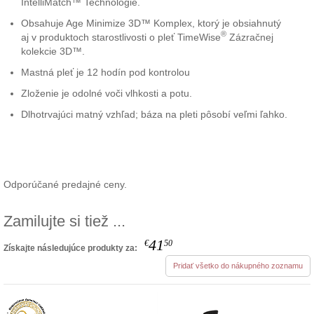
IntelliMatch™ Technológie.
Obsahuje Age Minimize 3D™ Komplex, ktorý je obsiahnutý
®
aj v produktoch starostlivosti o pleť TimeWise
Zázračnej
kolekcie 3D™.
Mastná pleť je 12 hodín pod kontrolou
Zloženie je odolné voči vlhkosti a potu.
Dlhotrvajúci matný vzhľad; báza na pleti pôsobí veľmi ľahko.
Odporúčané predajné ceny.
Zamilujte si tiež ...
41
€
50
Získajte následujúce produkty za:
Pridať všetko do nákupného zoznamu