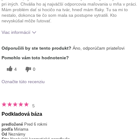
pri iných. Chvália ho aj najväčší odporcovia maľovania u mňa v práci.
Mám problém dať si hocičo na tvár, hneď mám fľaky. Tu sa mi to
nestalo, dokonca tie čo som mala sa postupne vytratili. Kto
nevyskúšal môže ľutovať.
Viac informácií
Ako sa vám páči odtieň tohto prípravku?
5
Odporučili by ste tento produkt?
Áno, odporúčam priateľovi
Ako porovnávate tento prípravok s inými
5
Pomohlo vám toto hodnotenie?
značkami dekoratívnej kozmetiky, ktoré ste
vyskúšali?
4
0
Označte túto recenziu
5
Podkladová báza
predložené
Pred 6 rokmi
podľa
Miriama
Od
Neznámy