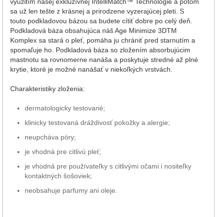
využitím našej exkluzívnej IntelliMatch™ Technológie a potom
sa už len tešte z krásnej a prirodzene vyzerajúcej pleti. S
touto podkladovou bázou sa budete cítiť dobre po celý deň.
Podkladová báza obsahujúca náš Age Minimize 3DTM
Komplex sa stará o pleť, pomáha ju chrániť pred starnutím a
spomaľuje ho. Podkladová báza so zložením absorbujúcim
mastnotu sa rovnomerne nanáša a poskytuje stredné až plné
krytie, ktoré je možné nanášať v niekoľkých vrstvách.
Charakteristiky zloženia:
dermatologicky testované;
klinicky testovaná dráždivosť pokožky a alergie;
neupcháva póry;
je vhodná pre citlivú pleť;
je vhodná pre používateľky s citlivými očami i nositeľky
kontaktných šošoviek;
neobsahuje parfumy ani oleje.