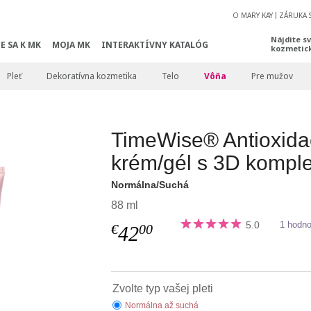
O MARY KAY
ZÁRUKA 
Nájdite s
E SA K MK
MOJA MK
INTERAKTÍVNY KATALÓG
kozmetic
Pleť
Dekoratívna kozmetika
Telo
Vôňa
Pre mužov
TimeWise® Antioxida
krém/gél s 3D komp
Normálna/Suchá
88 ml
5.0
1 hodno
€
00
42
Zvolte typ vašej pleti
Normálna až suchá