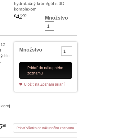
hydratačný krém/gél s 3D
komplexom
42
€
00
Množstvo
í 12
Množstvo
e
Rýchlo
a
Pridať do nákupného
zoznamu
o
Uložiť na Zoznam prianí
 ktorej
5
50
Pridať všetko do nákupného zoznamu