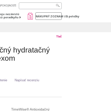
SPOKOJNOSTI
voju nezávislú
NÁKUPNÝ ZOZNAM
(
0
) položky
kú poradkyňu
Tlač
čný hydratačný
lexom
tenie
Napísať recenziu
TimeWise® Antioxidačný