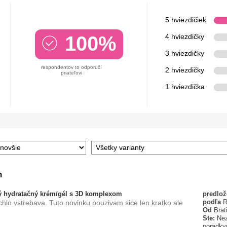
5 hviezdičiek
100%
4 hviezdičky
3 hviezdičky
respondentov to odporučí
2 hviezdičky
priateľovi
1 hviezdička
m
 hydratačný krém/gél s 3D komplexom
predlo
podľa
R
hlo vstrebava. Tuto novinku pouzivam sice len kratko ale
Od
Brat
Ste:
Nez
poradky