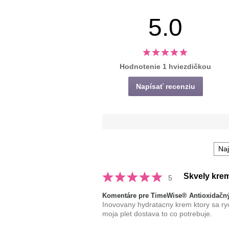
5.0
Hodnotenie 1 hviezdičkou
Napísať recenziu
Skvely kre
5
Komentáre pre TimeWise® Antioxidačný
Inovovany hydratacny krem ktory sa ryc
moja plet dostava to co potrebuje.