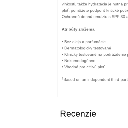
vlhkosti, takže hydratácia je nutná 
pleť, pomôžete podporiť kritické po
Ochrannú dennú emulziu s SPF 30 
Atribúty zloženia
• Bez oleja a parfumácie
• Dermatologicky testované
• Klinicky testované na podráždenie 
• Nekomedogénne
• Vhodné pre citlivú pleť
1
Based on an independent third-party
Recenzie