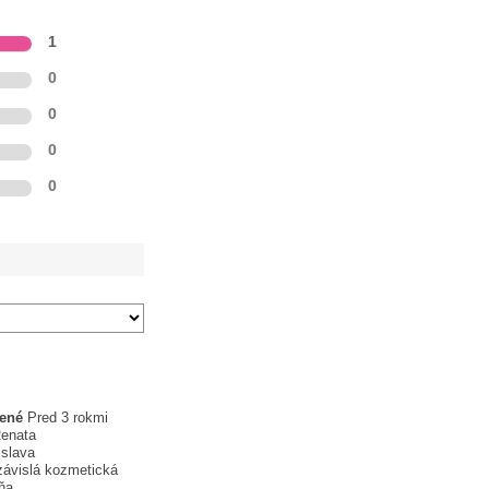
1
0
0
0
0
žené
Pred 3 rokmi
enata
islava
ávislá kozmetická
ňa