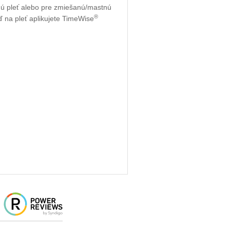
uchú pleť alebo pre zmiešanú/mastnú
®
ď na pleť aplikujete TimeWise