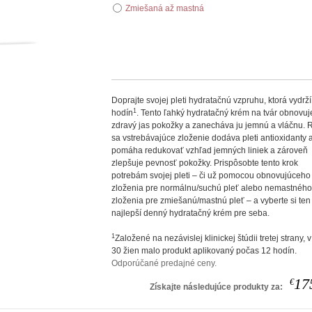
Zmiešaná až mastná
Doprajte svojej pleti hydratačnú vzpruhu, ktorá vydrž
1
hodín
. Tento ľahký hydratačný krém na tvár obnovuj
zdravý jas pokožky a zanecháva ju jemnú a vláčnu. 
sa vstrebávajúce zloženie dodáva pleti antioxidanty 
pomáha redukovať vzhľad jemných liniek a zároveň
zlepšuje pevnosť pokožky. Prispôsobte tento krok
potrebám svojej pleti – či už pomocou obnovujúceho
zloženia pre normálnu/suchú pleť alebo nemastnéh
zloženia pre zmiešanú/mastnú pleť – a vyberte si ten
najlepší denný hydratačný krém pre seba.
1
Založené na nezávislej klinickej štúdii tretej strany, v
30 žien malo produkt aplikovaný počas 12 hodín.
Odporúčané predajné ceny.
17
€
Získajte následujúce produkty za: