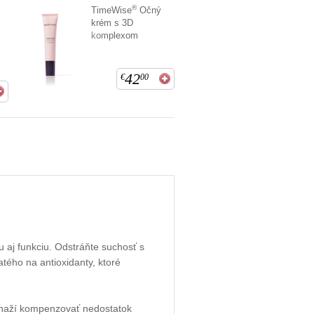
®
TimeWise
Očný
krém s 3D
komplexom
42
€
00
u aj funkciu. Odstráňte suchosť s
tého na antioxidanty, ktoré
 snaží kompenzovať nedostatok