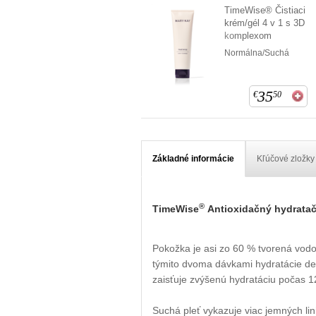
TimeWise® Čistiaci
krém/gél 4 v 1 s 3D
komplexom
Normálna/Suchá
35
€
50
Základné informácie
Kľúčové zložky
®
TimeWise
Antioxidačný hydrata
Pokožka je asi zo 60 % tvorená vodou
týmito dvoma dávkami hydratácie denn
zaisťuje zvýšenú hydratáciu počas 1
Suchá pleť vykazuje viac jemných li