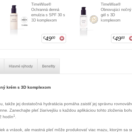
TimeWise®
TimeWise®
Ochranná denná
Obnovujúci nočný
emulzia s SPF 30 s
gél s 3D
3D komplexom
komplexom
49
49
€
00
€
00
Hlavné výhody
Benefity
čný krém s 3D komplexom
, takže jej dostatočná hydratácia pomáha zaistiť jej správnu rovnováh
e. Zanechajte pleť žiarivejšiu s každou aplikáciou tohto zloženia boha
1
2 hodín
.
niek a vrások, ale mastná pleť môže produkovať viac mazu, ktorým sa