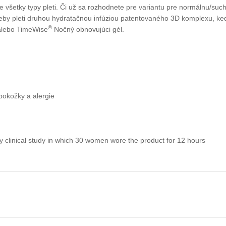
pre všetky typy pleti. Či už sa rozhodnete pre variantu pre normálnu/s
treby pleti druhou hydratačnou infúziou patentovaného 3D komplexu, ke
®
alebo TimeWise
Nočný obnovujúci gél.
pokožky a alergie
 clinical study in which 30 women wore the product for 12 hours