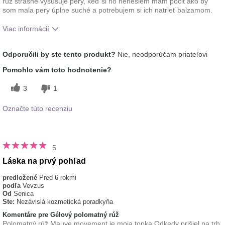
rúž strašne vysušuje pery, keď si ho nenesiem mám pocit ako by
som mala pery úplne suché a potrebujem si ich natrieť balzamom.
Viac informácií
Ako sa vám páči odtieň tohto prípravku?
3
Odporučili by ste tento produkt?
Nie, neodporúčam priateľovi
Ako porovnávate tento prípravok s inými
1
Pomohlo vám toto hodnotenie?
značkami dekoratívnej kozmetiky, ktoré ste
vyskúšali?
3
1
Označte túto recenziu
5
Láska na prvý pohľad
predložené
Pred 6 rokmi
podľa
Vevzus
Od
Senica
Ste:
Nezávislá kozmetická poradkyňa
Komentáre pre Gélový polomatný rúž
Polomatný rúž Mauve movement je moja topka Odkedy prišiel na trh