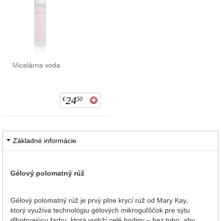
Micelárna voda
24
€
50
Základné informácie
Gélový polomatný rúž
Gélový polomatný rúž je prvý plne krycí rúž od Mary Kay,
ktorý využíva technológiu gélových mikroguľôčok pre sýtu
dlhotrvajúcu farbu, ktorá vydrží celé hodiny – bez toho, aby