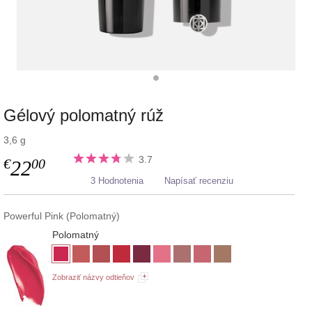
Gélový polomatný rúž
3,6 g
3.7
€
00
22
3 Hodnotenia
Napísať recenziu
Powerful Pink (Polomatný)
Polomatný
Zobraziť názvy odtieňov