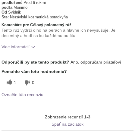
predložené
Pred 6 rokmi
podľa
Monimo
Od
Svidnik
Ste:
Nezávislá kozmetická poradkyňa
Komentáre pre Gélový polomatný rúž
Tento rúž vydrží dlho na perách a hlavne ich nevysušuje. Je
decentný a hodí sa ku každému outfitu.
Viac informácií
Ako sa vám páči odtieň tohto prípravku?
5
Odporučili by ste tento produkt?
Áno, odporúčam priateľovi
Ako porovnávate tento prípravok s inými
5
Pomohlo vám toto hodnotenie?
značkami dekoratívnej kozmetiky, ktoré ste
vyskúšali?
1
0
Označte túto recenziu
Zobrazenie recenzií
1-3
Späť na začiatok