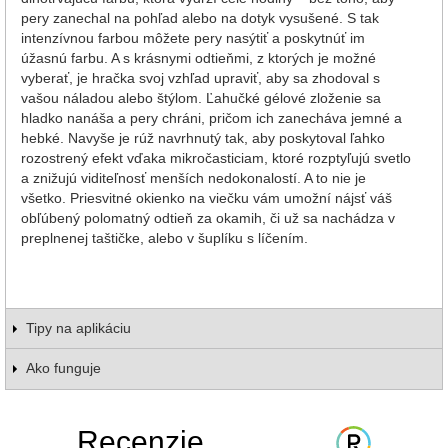
pery zanechal na pohľad alebo na dotyk vysušené. S tak
intenzívnou farbou môžete pery nasýtiť a poskytnúť im
úžasnú farbu. A s krásnymi odtieňmi, z ktorých je možné
vyberať, je hračka svoj vzhľad upraviť, aby sa zhodoval s
vašou náladou alebo štýlom. Ľahučké gélové zloženie sa
hladko nanáša a pery chráni, pričom ich zanecháva jemné a
hebké. Navyše je rúž navrhnutý tak, aby poskytoval ľahko
rozostrený efekt vďaka mikročasticiam, ktoré rozptyľujú svetlo
a znižujú viditeľnosť menších nedokonalostí. A to nie je
všetko. Priesvitné okienko na viečku vám umožní nájsť váš
obľúbený polomatný odtieň za okamih, či už sa nachádza v
preplnenej taštičke, alebo v šuplíku s líčením.
Tipy na aplikáciu
Ako funguje
Recenzie