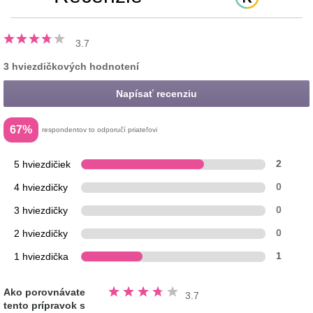
3.7
3 hviezdičkových hodnotení
Napísať recenziu
67%
respondentov to odporučí priateľovi
5 hviezdičiek
2
4 hviezdičky
0
3 hviezdičky
0
2 hviezdičky
0
1 hviezdička
1
Hodnotené
Ako porovnávate
3.7
3.7
tento prípravok s
z