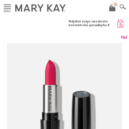
0
MENU
Nájdite svoju nezávislú
kozmetickú poradkyňu
Tlač