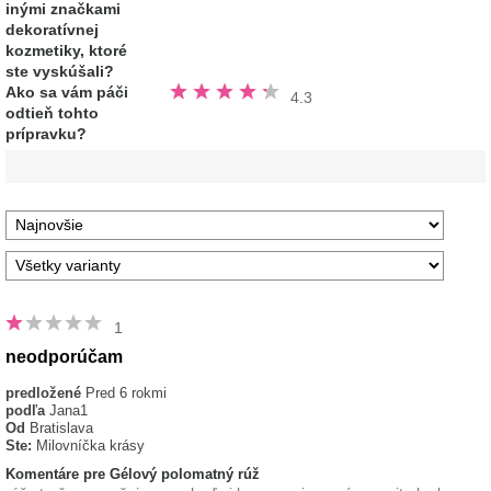
5
inými značkami
hviezdičiek
dekoratívnej
kozmetiky, ktoré
ste vyskúšali?
Hodnotené
Ako sa vám páči
4.3
4.3
odtieň tohto
z
5
prípravku?
hviezdičiek
1
neodporúčam
predložené
Pred 6 rokmi
podľa
Jana1
Od
Bratislava
Ste:
Milovníčka krásy
Komentáre pre Gélový polomatný rúž