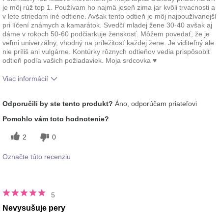
je môj rúž top 1. Používam ho najmä jeseň zima jar kvôli trvacnosti a
v lete striedam iné odtiene. Avšak tento odtieň je môj najpoužívanejší
pri líčení známych a kamarátok. Svedčí mladej žene 30-40 avšak aj
dáme v rokoch 50-60 podčiarkuje ženskosť. Môžem povedať, že je
veľmi univerzálny, vhodný na príležitosť každej žene. Je viditeľný ale
nie príliš ani vulgárne. Kontúrky rôznych odtieňov vedia prispôsobiť
odtieň podľa vašich požiadaviek. Moja srdcovka ♥️
Viac informácií
Ako sa vám páči odtieň tohto prípravku?
5
Odporučili by ste tento produkt?
Áno, odporúčam priateľovi
Ako porovnávate tento prípravok s inými
5
Pomohlo vám toto hodnotenie?
značkami dekoratívnej kozmetiky, ktoré ste
vyskúšali?
2
0
Označte túto recenziu
5
Nevysušuje pery