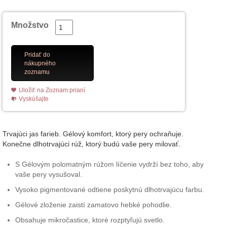
Množstvo
Pridať do
nákupného
zoznamu
Uložiť na Zoznam prianí
Vyskúšajte
Trvajúci jas farieb. Gélový komfort, ktorý pery ochraňuje.
Konečne dlhotrvajúci rúž, ktorý budú vaše pery milovať.
S Gélovým polomatným rúžom líčenie vydrží bez toho, aby
vaše pery vysušoval.
Vysoko pigmentované odtiene poskytnú dlhotrvajúcu farbu.
Gélové zloženie zaistí zamatovo hebké pohodlie.
Obsahuje mikročastice, ktoré rozptyľujú svetlo.