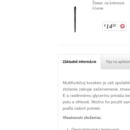
Štetec na krémové
líčenie
14
€
50
Základné informácie
Tipy na aplikác
Multifunkčný korektor je váš spoľahl
zloženie zakryje začervenanie, tmavé
E a rastlinnému glycerínu prináša ben
potu a vlhkosti. Možno ho použiť sa
podľa vašich potrieb.
Vlastnosti zloženia:
Dermatologicky testované