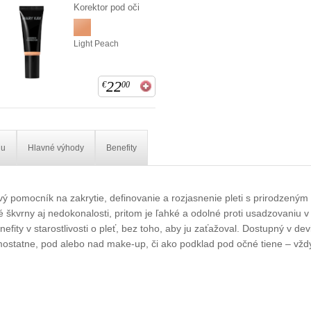
Korektor pod oči
Light Peach
22
€
00
iu
Hlavné výhody
Benefity
ivý pomocník na zakrytie, definovanie a rozjasnenie pleti s prirodzený
 škvrny aj nedokonalosti, pritom je ľahké a odolné proti usadzovaniu 
efity v starostlivosti o pleť, bez toho, aby ju zaťažoval. Dostupný v de
mostatne, pod alebo nad make-up, či ako podklad pod očné tiene – vždy